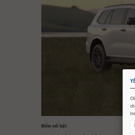
Y
Ch
ch
ti
Điểm nổi bật: