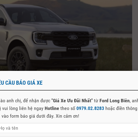
ÊU CẦU BÁO GIÁ XE
ào anh chị, để nhận được
"Giá Xe Ưu Đãi Nhất"
từ
Ford Long Biên
, an
ị vui lòng liên hệ ngay
Hotline
theo số
0979.02.8283
hoặc điền thông
n vào form báo giá dưới đây. Xin cảm ơn!