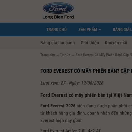
TRANG CHỦ
SẢN PHẨM
BẢNG GIÁ 
Bảng giá lăn bánh
Giới thiệu
Khuyến mãi
Trang chủ
→
Tin tức
→
Ford Everest Có Mấy Phiên Bản? Cập N
FORD EVEREST CÓ MẤY PHIÊN BẢN? CẬP N
Lượt xem: 27 - Ngày: 19/06/2026
Ford Everest có mấy phiên bản tại Việt Na
Ford Everest 2026
hiện đang được phân phối ch
từ khách hàng gia đình, doanh nhân đến những
Everest hiện nay gồm:
Ford Everest Active 2.0L 4×2 AT