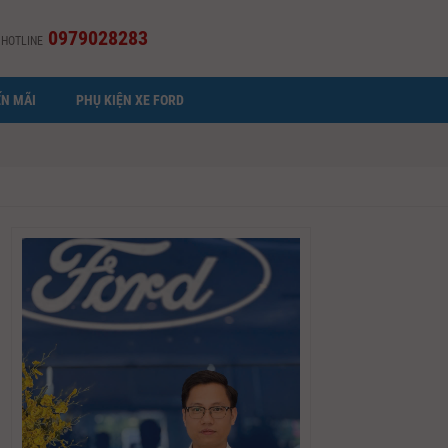
0979028283
HOTLINE
N MÃI
PHỤ KIỆN XE FORD