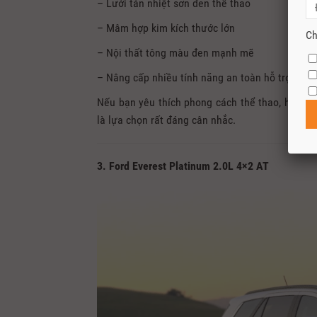
– Lưới tản nhiệt sơn đen thể thao
– Mâm hợp kim kích thước lớn
Ch
– Nội thất tông màu đen mạnh mẽ
– Nâng cấp nhiều tính năng an toàn hỗ trợ lái
Nếu bạn yêu thích phong cách thể thao, hiện đ
là lựa chọn rất đáng cân nhắc.
3. Ford Everest Platinum 2.0L 4×2 AT