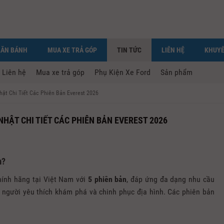
LĂN BÁNH
MUA XE TRẢ GÓP
TIN TỨC
LIÊN HỆ
KHUYẾ
Liên hệ
Mua xe trả góp
Phụ Kiện Xe Ford
Sản phẩm
hật Chi Tiết Các Phiên Bản Everest 2026
HẬT CHI TIẾT CÁC PHIÊN BẢN EVEREST 2026
m?
ính hãng tại Việt Nam với
5 phiên bản
, đáp ứng đa dạng nhu cầu
 người yêu thích khám phá và chinh phục địa hình. Các phiên bản