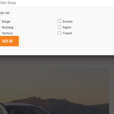
ọn xe:
Ranger
Everest
Mustang
Raptor
Territory
Transit
ại nhưng vẫn cần một chiếc SUV 7 chỗ thực dụng thì Everest Sport