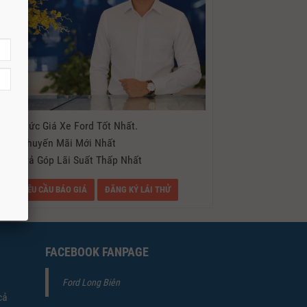
- Mức Giá Xe Ford Tốt Nhất.
- Khuyến Mãi Mới Nhất
- Trả Góp Lãi Suất Thấp Nhất
YÊU CẦU BÁO GIÁ
ĐĂNG KÝ LÁI THỬ
FACEBOOK FANPAGE
Ford Long Biên
cả