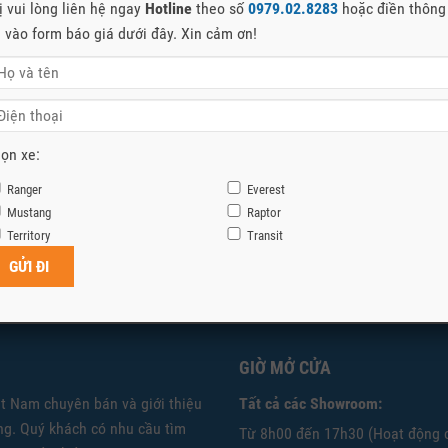
rest Platinum, Ranger Wildtrak 3.0 Và Raptor 3.0 – Bộ Ba Xe Ford
ị vui lòng liên hệ ngay
Hotline
theo số
0979.02.8283
hoặc điền thông
 Cấp 2026
n vào form báo giá dưới đây. Xin cảm ơn!
 THIỆU DÒNG SẢN PHẨM MỚI: FORD EVEREST, FORD RANGER WILDTRAK 3.0 VÀ FORD
Thị trường ô tô Việt Nam đang...
rest Platinum 2024 Ra Mắt tại Việt Nam
ọn xe:
Nam đã xác nhận sẽ ra mắt Everest Platinum 2024, Ford Long Biên nhận đặt cọc mẫu
Ranger
Everest
t này, xe về...
Mustang
Raptor
Territory
Transit
GIỜ MỞ CỬA
ệt Nam chuyên bán và giới thiệu
Tất cả các Showroom:
g. Quý khách có nhu cầu tìm
Từ 8h00 đến 17h30 (Hoạt động 