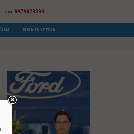
0979028283
HOTLINE
N MÃI
PHỤ KIỆN XE FORD
h