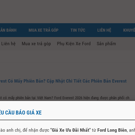
LĂN BÁNH
MUA XE TRẢ GÓP
TIN TỨC
LIÊN HỆ
KHUYẾ
Liên hệ
Mua xe trả góp
Phụ Kiện Xe Ford
Sản phẩm
rest Có Mấy Phiên Bản? Cập Nhật Chi Tiết Các Phiên Bản Everest
st có mấy phiên bản tại Việt Nam? Ford Everest 2026 hiện đang được phân phối chính
t Nam với...
ÊU CẦU BÁO GIÁ XE
ào anh chị, để nhận được
"Giá Xe Ưu Đãi Nhất"
từ
Ford Long Biên
, an