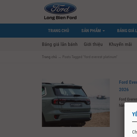
TRANG CHỦ
SẢN PHẨM
BẢNG GIÁ 
Bảng giá lăn bánh
Giới thiệu
Khuyến mãi
Trang chủ
→
Posts Tagged "ford everest platinum"
Ford Eve
2026
Ford Evere
hãng tại Việ
Y
Ch