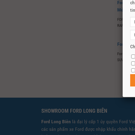
Ford Eve
ch
Mới Đẳng
ti
FORD GIỚI
RAPTOR 3.0 
Ford Eve
Ch
Ford Việt 
SUV mới nhấ
SHOWROOM FORD LONG BIÊN
Ford Long Biên
là đại lý cấp 1 ủy quyền Ford Vi
các sản phẩm xe Ford được nhập khẩu chính hãn