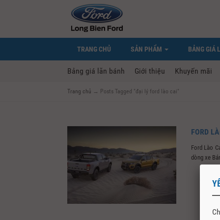
TRANG CHỦ
SẢN PHẨM
BẢNG GIÁ 
Bảng giá lăn bánh
Giới thiệu
Khuyến mãi
Trang chủ
→
Posts Tagged "đại lý ford lào cai"
FORD LÀ
Ford Lào C
dòng xe Bán 
Y
Ch