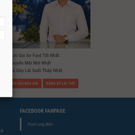
- Mức Giá Xe Ford Tốt Nhất.
- Khuyến Mãi Mới Nhất
- Trả Góp Lãi Suất Thấp Nhất
YÊU CẦU BÁO GIÁ
ĐĂNG KÝ LÁI THỬ
FACEBOOK FANPAGE
Ford Long Biên
cả