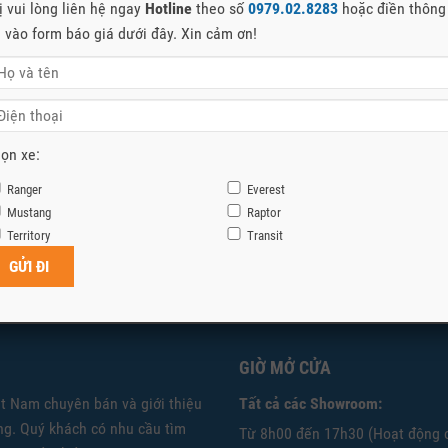
ị vui lòng liên hệ ngay
Hotline
theo số
0979.02.8283
hoặc điền thông
n vào form báo giá dưới đây. Xin cảm ơn!
ọn xe:
Ranger
Everest
Mustang
Raptor
Territory
Transit
GIỜ MỞ CỬA
ệt Nam chuyên bán và giới thiệu
Tất cả các Showroom:
g. Quý khách có nhu cầu tìm
Từ 8h00 đến 17h30 (Hoạt động 