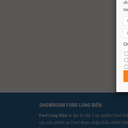
ch
ti
Ch
SHOWROOM FORD LONG BIÊN
Ford Long Biên
là đại lý cấp 1 ủy quyền Ford Vi
các sản phẩm xe Ford được nhập khẩu chính hãn