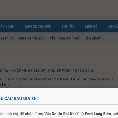
LĂN BÁNH
MUA XE TRẢ GÓP
TIN TỨC
LIÊN HỆ
KHUYẾ
Liên hệ
Mua xe trả góp
Phụ Kiện Xe Ford
Sản phẩm
O CAI – CẬP NHẬT GIÁ XE, MUA XE FORD TẠI LÀO CAI
ai – Đại Lý Uỷ Quyền Chính Hãng Của Ford Việt Nam Tại Lào Cai. Chuyên phân phối các
Tải,...
ÊU CẦU BÁO GIÁ XE
ào anh chị, để nhận được
"Giá Xe Ưu Đãi Nhất"
từ
Ford Long Biên
, an