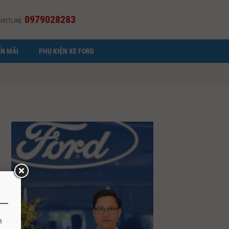
0979028283
HOTLINE
N MÃI
PHỤ KIỆN XE FORD
h