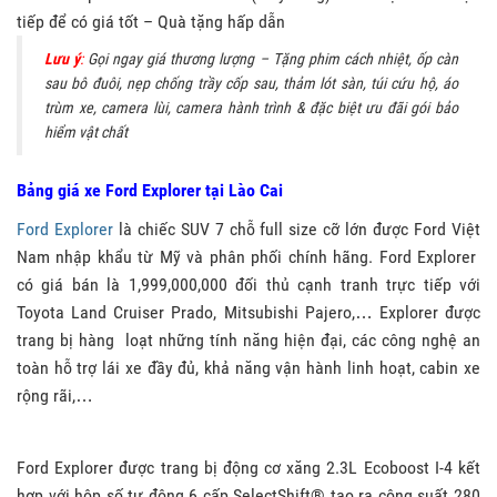
tiếp để có giá tốt – Quà tặng hấp dẫn
Lưu ý
:
Gọi ngay giá thương lượng – Tặng phim cách nhiệt, ốp càn
sau bô đuôi, nẹp chống trầy cốp sau, thảm lót sàn, túi cứu hộ, áo
trùm xe, camera lùi, camera hành trình & đặc biệt ưu đãi gói bảo
hiểm vật chất
Bảng giá xe Ford Explorer tại Lào Cai
Ford Explorer
là chiếc SUV 7 chỗ full size cỡ lớn được Ford Việt
Nam nhập khẩu từ Mỹ và phân phối chính hãng. Ford Explorer
có giá bán là 1,999,000,000 đối thủ cạnh tranh trực tiếp với
Toyota Land Cruiser Prado, Mitsubishi Pajero,… Explorer được
trang bị hàng loạt những tính năng hiện đại, các công nghệ an
toàn hỗ trợ lái xe đầy đủ, khả năng vận hành linh hoạt, cabin xe
rộng rãi,…
Ford Explorer được trang bị động cơ xăng 2.3L Ecoboost I-4 kết
hợp với hộp số tự động 6 cấp SelectShift® tạo ra công suất 280