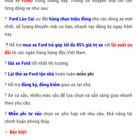
mua xe
FORD
trong tháng này. Thông tin khuyến mãi chi tiết
từng dòng xe như sau:
?
Ford Lào Cai
ưu đãi
hàng chục triệu đồng
cho các dòng xe mới
nhất, số lượng khuyến mãi có hạn, nhanh tay đăng ký ngay hôm
nay.
?
Hỗ trợ
mua xe Ford trả góp tối đa 85% giá trị xe
với
lãi suất ưu
đãi
từ các ngân hàng hàng đầu Việt Nam.
?
Giá
xe Ford
tốt nhất thị trường
?
Lái thử xe Ford tận nhà
hoàn toàn
miễn phí
.
? Hỗ trợ
đăng ký, đăng kiểm
giao xe tại nhà.
? Xe có sẵn, nhiều màu sắc để lựa chọn và sẵn sàng giao nhanh
theo yêu cầu.
?
Miễn phí tư vấn
chọn xe phù hợp với nhu cầu, khả năng tài
chính hoặc phong thủy.
✨
Đặc biệt: