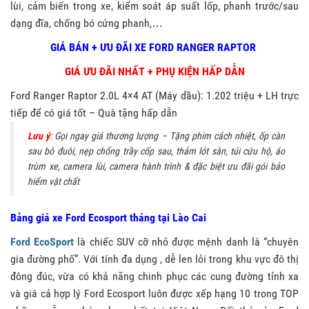
lùi, cảm biến trong xe, kiểm soát áp suất lốp, phanh trước/sau
dạng đĩa, chống bó cứng phanh,…
GIÁ BÁN + ƯU ĐÃI XE FORD RANGER RAPTOR
GIÁ ƯU ĐÃI NHẤT + PHỤ KIỆN HẤP DẪN
Ford Ranger Raptor 2.0L 4×4 AT (Máy dầu): 1.202 triệu + LH trực
tiếp để có giá tốt – Quà tặng hấp dẫn
Lưu ý
:
Gọi ngay giá thương lượng – Tặng phim cách nhiệt, ốp càn
sau bô đuôi, nẹp chống trầy cốp sau, thảm lót sàn, túi cứu hộ, áo
trùm xe, camera lùi, camera hành trình & đặc biệt ưu đãi gói bảo
hiểm vật chất
Bảng giá xe Ford Ecosport tháng tại Lào Cai
Ford EcoSport
là chiếc SUV cỡ nhỏ được mệnh danh là “chuyên
gia đường phố”. Với tính đa dụng , dễ len lỏi trong khu vực đô thị
đông đúc, vừa có khả năng chinh phục các cung đường tỉnh xa
và giá cả hợp lý Ford Ecosport luôn được xếp hạng 10 trong TOP