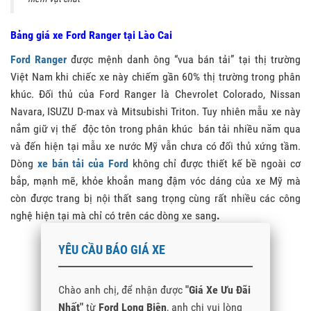
Bảng giá xe Ford Ranger tại Lào Cai
Ford Ranger
được mệnh danh ông “vua bán tải” tại thị trường
Việt Nam khi chiếc xe này chiếm gần 60% thị trường trong phân
khúc. Đối thủ của Ford Ranger là Chevrolet Colorado, Nissan
Navara, ISUZU D-max và Mitsubishi Triton. Tuy nhiên mẫu xe này
nắm giữ vị thế độc tôn trong phân khúc bán tải nhiều năm qua
và đến hiện tại mẫu xe nước Mỹ vẫn chưa có đối thủ xứng tầm.
Dòng
xe bán tải của Ford
không chỉ được thiết kế bề ngoài cơ
bắp, mạnh mẽ, khỏe khoắn mang đậm vóc dáng của xe Mỹ mà
còn được trang bị nội thất sang trọng cùng rất nhiều các công
nghệ hiện tại mà chỉ có trên các dòng xe sang
.
YÊU CẦU BÁO GIÁ XE
0979 02 8283 Mr Tùng
< QUẢN LÝ BÁN HÀNG FORD >
Chào anh chị, để nhận được
"Giá Xe Ưu Đãi
Nhất"
từ
Ford Long Biên
, anh chị vui lòng