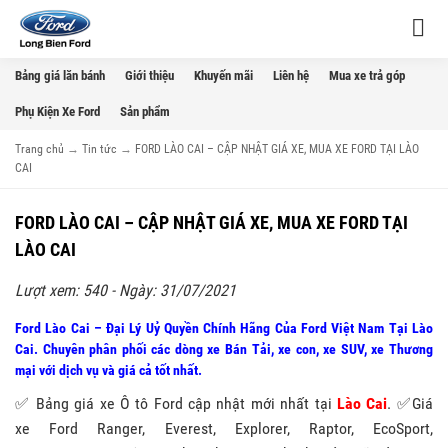
Bảng giá lăn bánh
Giới thiệu
Khuyến mãi
Liên hệ
Mua xe trả góp
Phụ Kiện Xe Ford
Sản phẩm
Trang chủ
→
Tin tức
→
FORD LÀO CAI – CẬP NHẬT GIÁ XE, MUA XE FORD TẠI LÀO
CAI
FORD LÀO CAI – CẬP NHẬT GIÁ XE, MUA XE FORD TẠI
LÀO CAI
Lượt xem: 540 - Ngày: 31/07/2021
Ford Lào Cai – Đại Lý Uỷ Quyền Chính Hãng Của Ford Việt Nam Tại Lào
Cai. Chuyên phân phối các dòng xe Bán Tải, xe con, xe SUV, xe Thương
mại với dịch vụ và giá cả tốt nhất.
✅ Bảng giá xe Ô tô Ford cập nhật mới nhất tại
Lào Cai
. ✅Giá
xe Ford Ranger, Everest, Explorer, Raptor, EcoSport,