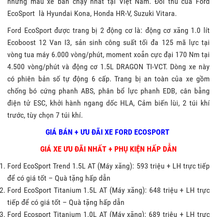
những mẫu xe bán chạy nhất tại Việt Nam. Đối thủ của Ford
EcoSport là Hyundai Kona, Honda HR-V, Suzuki Vitara.
Ford EcoSport được trang bị 2 động cơ là: động cơ xăng 1.0 lít
Ecoboost 12 Van I3, sản sinh công suất tối đa 125 mã lực tại
vòng tua máy 6.000 vòng/phút, moment xoắn cực đại 170 Nm tại
4.500 vòng/phút và động cơ 1.5L DRAGON TI-VCT. Dòng xe này
có phiên bản số tự động 6 cấp. Trang bị an toàn của xe gồm
chống bó cứng phanh ABS, phân bổ lực phanh EDB, cân bằng
điện tử ESC, khởi hành ngang dốc HLA, Cảm biến lùi, 2 túi khí
trước, tùy chọn 7 túi khí.
GIÁ BÁN + ƯU ĐÃI XE FORD ECOSPORT
GIÁ XE ƯU ĐÃI NHẤT + PHỤ KIỆN HẤP DẪN
Ford EcoSport Trend 1.5L AT (Máy xăng): 593 triệu + LH trực tiếp
để có giá tốt – Quà tặng hấp dẫn
Ford EcoSport Titanium 1.5L AT (Máy xăng): 648 triệu + LH trực
tiếp để có giá tốt – Quà tặng hấp dẫn
Ford Ecosport Titanium 1.0L AT (Máy xăng): 689 triệu + LH trực