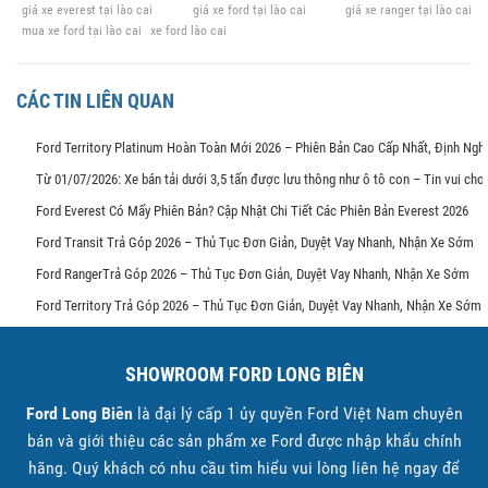
giá xe everest tại lào cai
giá xe ford tại lào cai
giá xe ranger tại lào cai
mua xe ford tại lào cai
xe ford lào cai
CÁC TIN LIÊN QUAN
Ford Territory Platinum Hoàn Toàn Mới 2026 – Phiên Bản Cao Cấp Nhất, Định Ng
Từ 01/07/2026: Xe bán tải dưới 3,5 tấn được lưu thông như ô tô con – Tin vui ch
Ford Everest Có Mấy Phiên Bản? Cập Nhật Chi Tiết Các Phiên Bản Everest 2026
Ford Transit Trả Góp 2026 – Thủ Tục Đơn Giản, Duyệt Vay Nhanh, Nhận Xe Sớm
Ford RangerTrả Góp 2026 – Thủ Tục Đơn Giản, Duyệt Vay Nhanh, Nhận Xe Sớm
Ford Territory Trả Góp 2026 – Thủ Tục Đơn Giản, Duyệt Vay Nhanh, Nhận Xe Sớm
SHOWROOM FORD LONG BIÊN
Ford Long Biên
là đại lý cấp 1 ủy quyền Ford Việt Nam chuyên
bán và giới thiệu các sản phẩm xe Ford được nhập khẩu chính
hãng. Quý khách có nhu cầu tìm hiểu vui lòng liên hệ ngay để