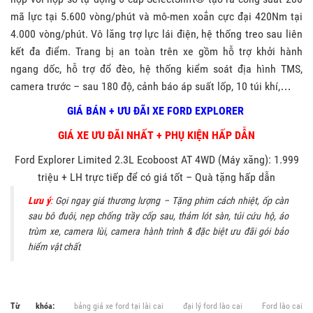
mã lực tại 5.600 vòng/phút và mô-men xoắn cực đại 420Nm tại
4.000 vòng/phút. Vô lăng trợ lực lái điện, hệ thống treo sau liên
kết đa điểm. Trang bị an toàn trên xe gồm hỗ trợ khởi hành
ngang dốc, hỗ trợ đổ đèo, hệ thống kiểm soát địa hình TMS,
camera trước – sau 180 độ, cảnh báo áp suất lốp, 10 túi khí,…
GIÁ BÁN + ƯU ĐÃI XE FORD EXPLORER
GIÁ XE ƯU ĐÃI NHẤT + PHỤ KIỆN HẤP DẪN
Ford Explorer Limited 2.3L Ecoboost AT 4WD (Máy xăng): 1.999
triệu + LH trực tiếp để có giá tốt – Quà tặng hấp dẫn
Lưu ý
:
Gọi ngay giá thương lượng – Tặng phim cách nhiệt, ốp càn
sau bô đuôi, nẹp chống trầy cốp sau, thảm lót sàn, túi cứu hộ, áo
trùm xe, camera lùi, camera hành trình & đặc biệt ưu đãi gói bảo
hiểm vật chất
Từ khóa:
bảng giá xe ford tại lài cai
đại lý ford lào cai
Ford lào cai