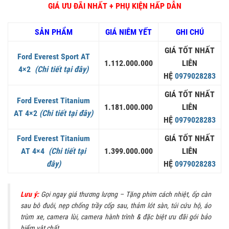
GIÁ ƯU ĐÃI NHẤT + PHỤ KIỆN HẤP DẪN
SẢN PHẨM
GIÁ NIÊM YẾT
GHI CHÚ
GIÁ TỐT NHẤT
Ford Everest Sport AT
1.112.000.000
LIÊN
4×2
(Chi tiết tại đây)
HỆ
0979028283
GIÁ TỐT NHẤT
Ford Everest Titanium
1.181.000.000
LIÊN
AT 4×2
(Chi tiết tại đây)
HỆ
0979028283
Ford Everest Titanium
GIÁ TỐT NHẤT
AT 4×4
(Chi tiết tại
1.399.000.000
LIÊN
đây)
HỆ
0979028283
Lưu ý:
Gọi ngay giá thương lượng – Tặng phim cách nhiệt, ốp càn
sau bô đuôi, nẹp chống trầy cốp sau, thảm lót sàn, túi cứu hộ, áo
trùm xe, camera lùi, camera hành trình & đặc biệt ưu đãi gói bảo
hiểm vật chất