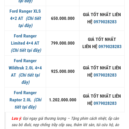
tại đây)
Ford Ranger XLS
GIÁ TỐT NHẤT LIÊN
4×2 AT
(Chi tiết
650.000.000
HỆ
0979028283
tại đây)
Ford Ranger
GIÁ TỐT NHẤT
Limited 4×4 AT
799.000.000
LIÊN HỆ
0979028283
(Chi tiết tại đây)
Ford Ranger
Wildtrak 2.0L 4×4
GIÁ TỐT NHẤT LIÊN
925.000.000
AT
(Chi tiết tại
HỆ
0979028283
đây)
Ford Ranger
GIÁ TỐT NHẤT LIÊN
Raptor 2.0L
(Chi
1.202.000.000
HỆ
0979028283
tiết tại đây)
Lưu ý
: Gọi ngay giá thương lượng – Tặng phim cách nhiệt, ốp càn
sau bô đuôi, nẹp chống trầy cốp sau, thảm lót sàn, túi cứu hộ, áo