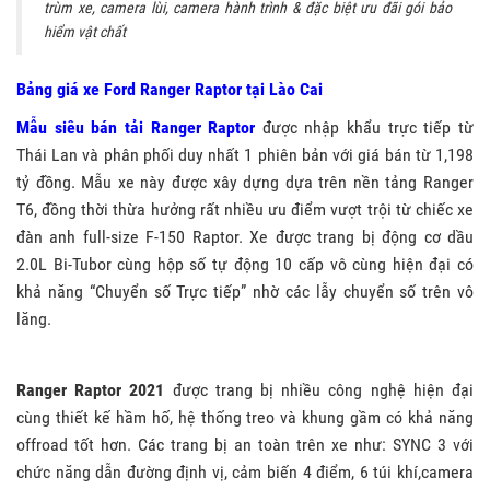
trùm xe, camera lùi, camera hành trình & đặc biệt ưu đãi gói bảo
hiểm vật chất
Bảng giá xe Ford Ranger Raptor tại Lào Cai
Mẫu
siêu bán tải Ranger Raptor
được nhập khẩu trực tiếp từ
Thái Lan và phân phối duy nhất 1 phiên bản với giá bán từ 1,198
tỷ đồng. Mẫu xe này được xây dựng dựa trên nền tảng Ranger
T6, đồng thời thừa hưởng rất nhiều ưu điểm vượt trội từ chiếc xe
đàn anh full-size F-150 Raptor. Xe được trang bị động cơ dầu
2.0L Bi-Tubor cùng hộp số tự động 10 cấp vô cùng hiện đại có
khả năng “Chuyển số Trực tiếp” nhờ các lẫy chuyển số trên vô
lăng.
Ranger Raptor 2021
được trang bị nhiều công nghệ hiện đại
cùng thiết kế hầm hố, hệ thống treo và khung gầm có khả năng
offroad tốt hơn. Các trang bị an toàn trên xe như: SYNC 3 với
chức năng dẫn đường định vị, cảm biến 4 điểm, 6 túi khí,camera