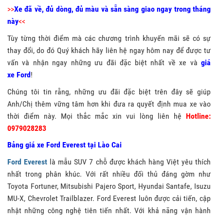
>>
Xe đã về, đủ dòng, đủ màu và sẵn sàng giao ngay trong tháng
này
<<
Tùy từng thời điểm mà các chương trình khuyến mãi sẽ có sự
thay đổi, do đó Quý khách hãy liên hệ ngay hôm nay để được tư
vấn và nhận ngay những ưu đãi đặc biệt nhất về xe và
giá
xe
Ford
!
Chúng tôi tin rằng, những ưu đãi đặc biệt trên đây sẽ giúp
Anh/Chị thêm vững tâm hơn khi đưa ra quyết định mua xe vào
thời điểm này. Mọi thắc mắc xin vui lòng liên hệ
Hotline:
0979028283
Bảng giá xe Ford Everest tại Lào Cai
Ford Everest
là mẫu SUV 7 chỗ được khách hàng Việt yêu thích
nhất trong phân khúc. Với rất nhiều đối thủ đáng gờm như
Toyota Fortuner, Mitsubishi Pajero Sport, Hyundai Santafe, Isuzu
MU-X, Chevrolet Trailblazer. Ford Everest luôn được cải tiến, cập
nhật những công nghệ tiên tiến nhất. Với khả năng vận hành