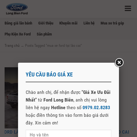
Bảng giá lăn bánh
Giới thiệu
Khuyến mãi
Liên hệ
Mua xe trả góp
Phụ Kiện Xe Ford
Sản phẩm
Trang chủ
→
Posts Tagged "mua xe ford tại lào cai"
YÊU CẦU BÁO GIÁ XE
Chào anh chị, để nhận được
"Giá Xe Ưu Đãi
Nhất"
từ
Ford Long Biên
, anh chị vui lòng
liên hệ ngay
Hotline
theo số
0979.02.8283
hoặc điền thông tin vào form báo giá dưới
đây. Xin cảm ơn!
FORD LÀO CAI – CẬP NHẬT GIÁ XE, MUA XE FORD TẠI LÀO CAI