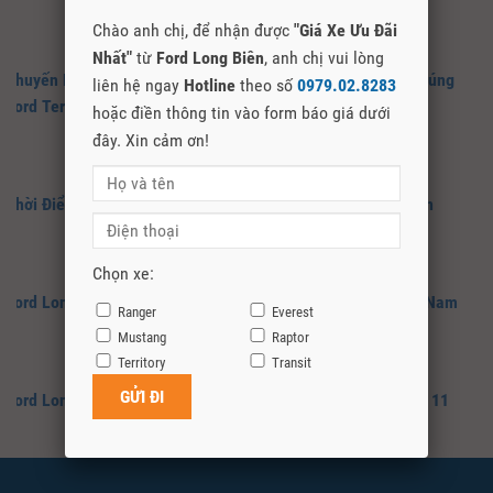
Chào anh chị, để nhận được
"Giá Xe Ưu Đãi
Nhất"
từ
Ford Long Biên
, anh chị vui lòng
Khuyến Mãi Xe Ford Tháng 5/2026: Lãi Suất 0% + Cơ Hội Trúng
liên hệ ngay
Hotline
theo số
0979.02.8283
Ford Territory X
hoặc điền thông tin vào form báo giá dưới
đây. Xin cảm ơn!
Thời Điểm Vàng Mua Xe Trong Tháng 12 Tại Ford Long Biên
Chọn xe:
Ford Long Biên Đại Lý Ủy Quyền Chính Hãng Của Ford Việt Nam
Ranger
Everest
Mustang
Raptor
Territory
Transit
Ford Long Biên – Thời Điểm Vàng Mua Xe Ford trong tháng 11