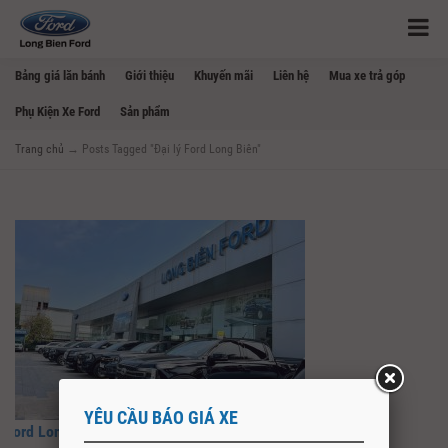
Bảng giá lăn bánh
Giới thiệu
Khuyến mãi
Liên hệ
Mua xe trả góp
Phụ Kiện Xe Ford
Sản phẩm
Trang chủ
→
Posts Tagged "Đại lý Ford Long Biên"
YÊU CẦU BÁO GIÁ XE
Ford Long Biên – Đại Lý Ford Uy Tín Nhất Tại Hà Nội