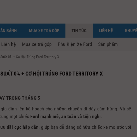
LĂN BÁNH
MUA XE TRẢ GÓP
TIN TỨC
LIÊN HỆ
KHUYẾ
Liên hệ
Mua xe trả góp
Phụ Kiện Xe Ford
Sản phẩm
Suất 0% + Cơ Hội Trúng Ford Territory X
 SUẤT 0% + CƠ HỘI TRÚNG FORD TERRITORY X
GAY TRONG THÁNG 5
 gia đình lên kế hoạch cho những chuyến đi đầy cảm hứng. Và sẽ
 cùng một chiếc
Ford mạnh mẽ, an toàn và tiện nghi
.
 ưu đãi cực hấp dẫn
, giúp bạn dễ dàng sở hữu chiếc xe mơ ước với