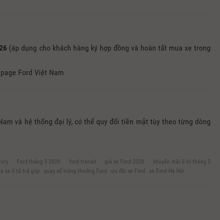
026
(áp dụng cho khách hàng ký hợp đồng và hoàn tất mua xe trong
npage Ford Việt Nam
 Nam và hệ thống đại lý, có thể quy đổi tiền mặt tùy theo từng dòng
tory
Ford tháng 5 2026
ford transit
giá xe Ford 2026
khuyến mãi ô tô tháng 5
a xe ô tô trả góp
quay số trúng thưởng Ford
ưu đãi xe Ford
xe Ford Hà Nội