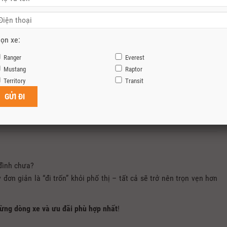
ọn xe:
Ranger
Everest
Mustang
Raptor
Territory
Transit
đình chưa?
đơn giản là “đi trốn” khỏi phố thị – tất cả sẽ trở nên trọn vẹn hơn
 từng dòng xe và ưu đãi phù hợp nhất
!