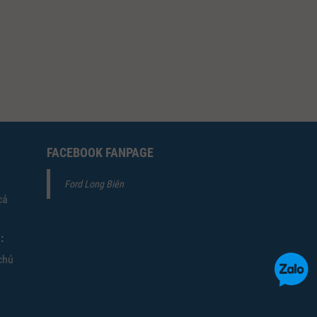
FACEBOOK FANPAGE
Ford Long Biên
cả
:
chủ