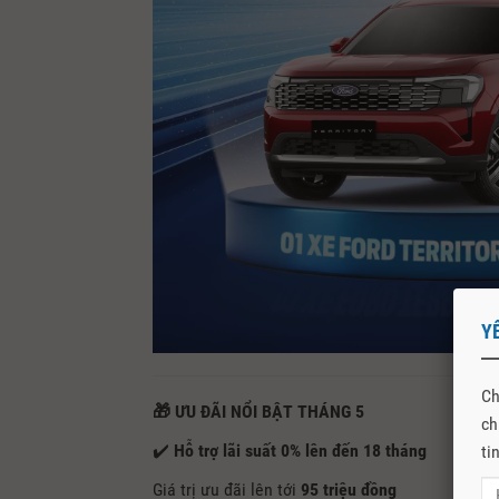
Y
Ch
🎁 ƯU ĐÃI NỔI BẬT THÁNG 5
ch
✔️
Hỗ trợ lãi suất 0% lên đến 18 tháng
ti
Giá trị ưu đãi lên tới
95 triệu đồng