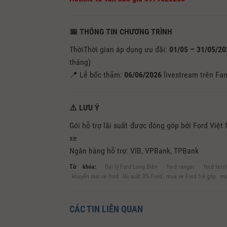
📅 THÔNG TIN CHƯƠNG TRÌNH
ThờiThời gian áp dụng ưu đãi:
01/05 – 31/05/2
tháng)
📍 Lễ bốc thăm:
06/06/2026
livestream trên Fa
⚠️ LƯU Ý
Gói hỗ trợ lãi suất được đóng góp bởi Ford Việt
xe
Ngân hàng hỗ trợ: VIB, VPBank, TPBank
Từ khóa:
Đại lý Ford Long Biên
ford ranger
ford terri
khuyến mại xe ford
lãi suất 0% Ford
mua xe Ford trả góp
mu
CÁC TIN LIÊN QUAN