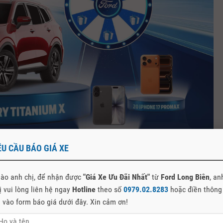
ÊU CẦU BÁO GIÁ XE
ào anh chị, để nhận được
"Giá Xe Ưu Đãi Nhất"
từ
Ford Long Biên
, an
ị vui lòng liên hệ ngay
Hotline
theo số
0979.02.8283
hoặc điền thông
n vào form báo giá dưới đây. Xin cảm ơn!