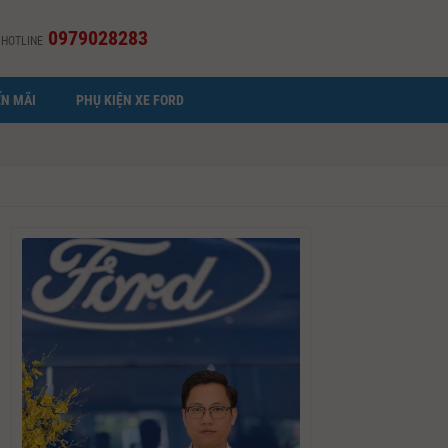
0979028283
HOTLINE
N MÃI
PHỤ KIỆN XE FORD