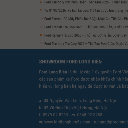
Ford Territory Platinum Hoàn Toàn Mới 2026 – Phiên Bản
Từ 01/07/2026: Xe bán tải dưới 3,5 tấn được lưu thông nh
Ford Everest Có Mấy Phiên Bản? Cập Nhật Chi Tiết Các Ph
Ford Transit Trả Góp 2026 – Thủ Tục Đơn Giản, Duyệt V
Ford RangerTrả Góp 2026 – Thủ Tục Đơn Giản, Duyệt Vay
Ford Territory Trả Góp 2026 – Thủ Tục Đơn Giản, Duyệt 
SHOWROOM FORD LONG BIÊN
Ford Long Biên
là đại lý cấp 1 ủy quyền Ford Vi
các sản phẩm xe Ford được nhập khẩu chính hãn
hiểu vui lòng liên hệ ngay để được tư vấn và báo
a
: 03 Nguyễn Văn Linh, Long Biên, Hà Nội
b
: 02 Vũ Đức Thận,Việt Hưng, Hà Nội
t
: 0979.02.8283 -
m
: 0848.02.8283
w
: www.fordlongbien5s.com -
e
: tungdqfordlon