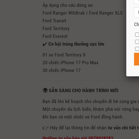
Áp dụng cho các dòng xe:
Ford Ranger Wildtrak
/
Ford Ranger XLS
Ford Transit
Ch
Ford Territory
Ford Everest
✔️
Cơ hội trúng thưởng cực lớn
01 xe
Ford Territory X
20 chiếc iPhone 17 Pro Max
30 chiếc iPhone 17
🌍 SẴN SÀNG CHO HÀNH TRÌNH MỚI
Bạn đã lên kế hoạch cho chuyến đi hè cùng gia 
Một chuyến du lịch biển, khám phá núi rừng hay 
khi bạn có một chiếc xe Ford đồng hành.
👉 Hãy để lại thông tin để nhận
tư vấn chi tiết
Hotline tư vấn báo giá 0979028283