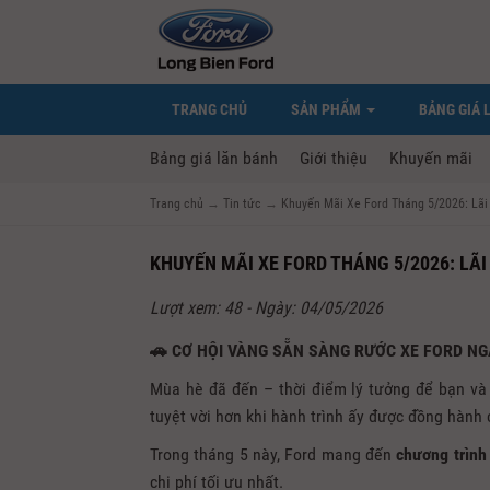
TRANG CHỦ
SẢN PHẨM
BẢNG GIÁ 
Bảng giá lăn bánh
Giới thiệu
Khuyến mãi
Trang chủ
→
Tin tức
→
Khuyến Mãi Xe Ford Tháng 5/2026: Lãi 
KHUYẾN MÃI XE FORD THÁNG 5/2026: LÃI
Lượt xem: 48 - Ngày: 04/05/2026
🚗 CƠ HỘI VÀNG SẴN SÀNG RƯỚC XE FORD N
Mùa hè đã đến – thời điểm lý tưởng để bạn và
tuyệt vời hơn khi hành trình ấy được đồng hành
Trong tháng 5 này,
Ford
mang đến
chương trình
chi phí tối ưu nhất.