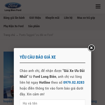
Bảng giá lăn bánh
Giới thiệu
Khuyến mãi
Liên hệ
Mua xe trả góp
Phụ Kiện Xe Ford
Sản phẩm
Trang chủ
→
Posts Tagged "ưu đãi xe Ford"
YÊU CẦU BÁO GIÁ XE
Chào anh chị, để nhận được
"Giá Xe Ưu Đãi
Nhất"
từ
Ford Long Biên
, anh chị vui lòng
liên hệ ngay
Hotline
theo số
0979.02.8283
hoặc điền thông tin vào form báo giá dưới
đây. Xin cảm ơn!
Khuyến Mãi Xe Ford Tháng 5/2026: Lãi Suất 0% + Cơ Hội Trúng