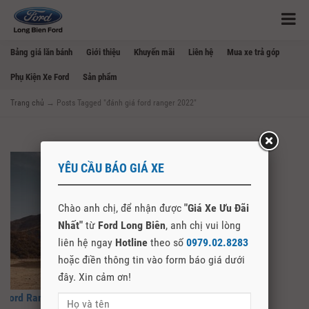
Bảng giá lăn bánh
Giới thiệu
Khuyến mãi
Liên hệ
Mua xe trả góp
Phụ Kiện Xe Ford
Sản phẩm
Trang chủ
→
Posts Tagged "đánh giá ford ranger 2022"
YÊU CẦU BÁO GIÁ XE
Chào anh chị, để nhận được
"Giá Xe Ưu Đãi
Nhất"
từ
Ford Long Biên
, anh chị vui lòng
liên hệ ngay
Hotline
theo số
0979.02.8283
hoặc điền thông tin vào form báo giá dưới
đây. Xin cảm ơn!
Ford Ranger 2022 Thế Hệ Mới Nhất Ra Mắt Toàn Cầu