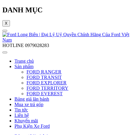
DANH MỤC
X
HOTLINE
0979028283
Trang chủ
Sản phẩm
FORD RANGER
FORD TRANSIT
FORD EXPLORER
FORD TERRITORY
FORD EVEREST
Bảng giá lăn bánh
Mua xe trả góp
Tin tức
Liên hệ
Khuyến mãi
Phụ Kiện Xe Ford