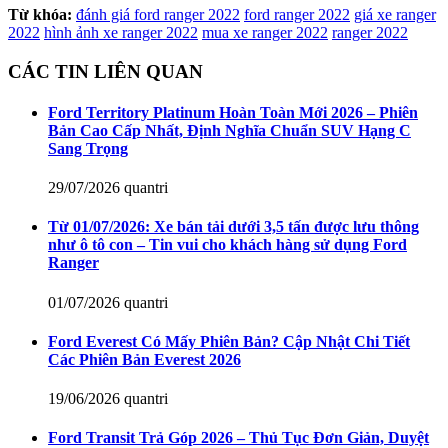
Từ khóa:
đánh giá ford ranger 2022
ford ranger 2022
giá xe ranger
2022
hình ảnh xe ranger 2022
mua xe ranger 2022
ranger 2022
CÁC TIN LIÊN QUAN
Ford Territory Platinum Hoàn Toàn Mới 2026 – Phiên
Bản Cao Cấp Nhất, Định Nghĩa Chuẩn SUV Hạng C
Sang Trọng
29/07/2026
quantri
Từ 01/07/2026: Xe bán tải dưới 3,5 tấn được lưu thông
như ô tô con – Tin vui cho khách hàng sử dụng Ford
Ranger
01/07/2026
quantri
Ford Everest Có Mấy Phiên Bản? Cập Nhật Chi Tiết
Các Phiên Bản Everest 2026
19/06/2026
quantri
Ford Transit Trả Góp 2026 – Thủ Tục Đơn Giản, Duyệt