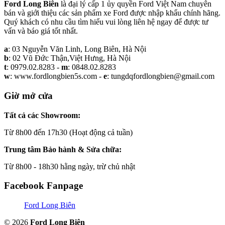
Ford Long Biên
là đại lý cấp 1 ủy quyền Ford Việt Nam chuyên
bán và giới thiệu các sản phẩm xe Ford được nhập khẩu chính hãng.
Quý khách có nhu cầu tìm hiểu vui lòng liên hệ ngay để được tư
vấn và báo giá tốt nhất.
a
: 03 Nguyễn Văn Linh, Long Biên, Hà Nội
b
: 02 Vũ Đức Thận,Việt Hưng, Hà Nội
t
: 0979.02.8283 -
m
: 0848.02.8283
w
: www.fordlongbien5s.com -
e
: tungdqfordlongbien@gmail.com
Giờ mở cửa
Tất cả các Showroom:
Từ 8h00 đến 17h30 (Hoạt động cả tuần)
Trung tâm Bảo hành & Sửa chữa:
Từ 8h00 - 18h30 hằng ngày, trừ chủ nhật
Facebook Fanpage
Ford Long Biên
© 2026
Ford Long Biên