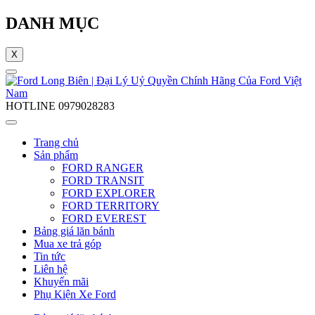
DANH MỤC
X
HOTLINE
0979028283
Trang chủ
Sản phẩm
FORD RANGER
FORD TRANSIT
FORD EXPLORER
FORD TERRITORY
FORD EVEREST
Bảng giá lăn bánh
Mua xe trả góp
Tin tức
Liên hệ
Khuyến mãi
Phụ Kiện Xe Ford