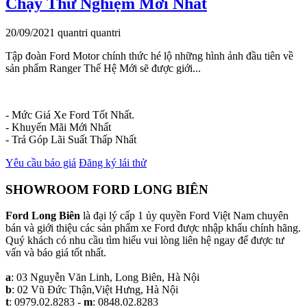
Chạy Thử Nghiệm Mới Nhất
20/09/2021
quantri
quantri
Tập đoàn Ford Motor chính thức hé lộ những hình ảnh đầu tiên về
sản phẩm Ranger Thế Hệ Mới sẽ được giới...
- Mức Giá Xe Ford Tốt Nhất.
- Khuyến Mãi Mới Nhất
- Trả Góp Lãi Suất Thấp Nhất
Yêu cầu báo giá
Đăng ký lái thử
SHOWROOM FORD LONG BIÊN
Ford Long Biên
là đại lý cấp 1 ủy quyền Ford Việt Nam chuyên
bán và giới thiệu các sản phẩm xe Ford được nhập khẩu chính hãng.
Quý khách có nhu cầu tìm hiểu vui lòng liên hệ ngay để được tư
vấn và báo giá tốt nhất.
a
: 03 Nguyễn Văn Linh, Long Biên, Hà Nội
b
: 02 Vũ Đức Thận,Việt Hưng, Hà Nội
t
: 0979.02.8283 -
m
: 0848.02.8283