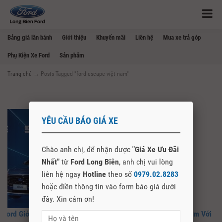
Bảng giá lăn bánh
Giới thiệu
Khuyến mãi
Liên hệ
Mua xe trả góp
Phụ Kiện Xe Ford
Sản phẩm
Trang chủ
→
Posts Tagged "ford escape việt nam"
YÊU CẦU BÁO GIÁ XE
Chào anh chị, để nhận được
"Giá Xe Ưu Đãi
Nhất"
từ
Ford Long Biên
, anh chị vui lòng
liên hệ ngay
Hotline
theo số
0979.02.8283
hoặc điền thông tin vào form báo giá dưới
đây. Xin cảm ơn!
Ford Giới Thiệu Ford Escape 2020, Đại Lý Ford Nhận Cọc Sớm Với