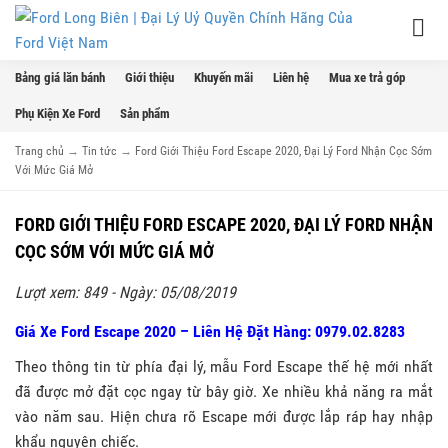
Bảng giá lăn bánh
Giới thiệu
Khuyến mãi
Liên hệ
Mua xe trả góp
Phụ Kiện Xe Ford
Sản phẩm
Trang chủ
→
Tin tức
→
Ford Giới Thiệu Ford Escape 2020, Đại Lý Ford Nhận Cọc Sớm
Với Mức Giá Mở
FORD GIỚI THIỆU FORD ESCAPE 2020, ĐẠI LÝ FORD NHẬN
CỌC SỚM VỚI MỨC GIÁ MỞ
Lượt xem: 849 - Ngày: 05/08/2019
Giá Xe Ford Escape 2020 – Liên Hệ Đặt Hàng: 0979.02.8283
Theo thông tin từ phía đại lý, mẫu Ford Escape thế hệ mới nhất
đã được mở đặt cọc ngay từ bây giờ. Xe nhiều khả năng ra mắt
vào năm sau. Hiện chưa rõ Escape mới được lắp ráp hay nhập
khẩu nguyên chiếc.