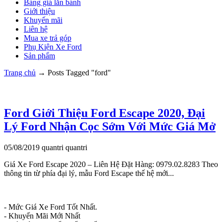
Bảng giá lăn bánh
Giới thiệu
Khuyến mãi
Liên hệ
Mua xe trả góp
Phụ Kiện Xe Ford
Sản phẩm
Trang chủ
→
Posts Tagged "ford"
Ford Giới Thiệu Ford Escape 2020, Đại
Lý Ford Nhận Cọc Sớm Với Mức Giá Mở
05/08/2019
quantri
quantri
Giá Xe Ford Escape 2020 – Liên Hệ Đặt Hàng: 0979.02.8283 Theo
thông tin từ phía đại lý, mẫu Ford Escape thế hệ mới...
- Mức Giá Xe Ford Tốt Nhất.
- Khuyến Mãi Mới Nhất