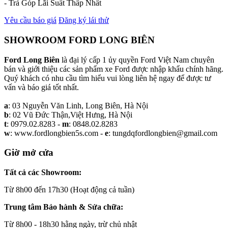
- Trả Góp Lãi Suất Thấp Nhất
Yêu cầu báo giá
Đăng ký lái thử
SHOWROOM FORD LONG BIÊN
Ford Long Biên
là đại lý cấp 1 ủy quyền Ford Việt Nam chuyên
bán và giới thiệu các sản phẩm xe Ford được nhập khẩu chính hãng.
Quý khách có nhu cầu tìm hiểu vui lòng liên hệ ngay để được tư
vấn và báo giá tốt nhất.
a
: 03 Nguyễn Văn Linh, Long Biên, Hà Nội
b
: 02 Vũ Đức Thận,Việt Hưng, Hà Nội
t
: 0979.02.8283 -
m
: 0848.02.8283
w
: www.fordlongbien5s.com -
e
: tungdqfordlongbien@gmail.com
Giờ mở cửa
Tất cả các Showroom:
Từ 8h00 đến 17h30 (Hoạt động cả tuần)
Trung tâm Bảo hành & Sửa chữa:
Từ 8h00 - 18h30 hằng ngày, trừ chủ nhật