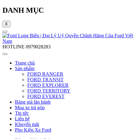
DANH MỤC
X
HOTLINE
0979028283
Trang chủ
Sản phẩm
FORD RANGER
FORD TRANSIT
FORD EXPLORER
FORD TERRITORY
FORD EVEREST
Bảng giá lăn bánh
Mua xe trả góp
Tin tức
Liên hệ
Khuyến mãi
Phụ Kiện Xe Ford