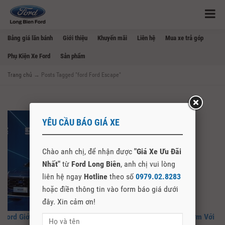
Bảng giá lăn bánh
Giới thiệu
Khuyến mãi
Liên hệ
Mua xe trả góp
Phụ Kiện Xe Ford
Sản phẩm
Trang chủ
→
Posts Tagged "ford Ford Escape"
YÊU CẦU BÁO GIÁ XE
Chào anh chị, để nhận được
"Giá Xe Ưu Đãi
Nhất"
từ
Ford Long Biên
, anh chị vui lòng
liên hệ ngay
Hotline
theo số
0979.02.8283
hoặc điền thông tin vào form báo giá dưới
đây. Xin cảm ơn!
Ford Giới Thiệu Ford Escape 2020, Đại Lý Ford Nhận Cọc Sớm Với