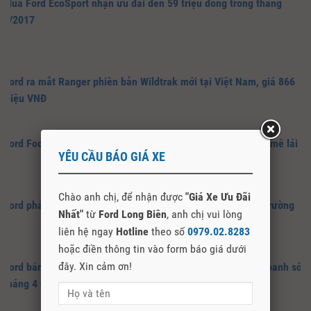
Mua Ford EcoSport nhận ưu đãi đến 59 triệu đồng trong tháng
6/2017
Ford ra mắt Ranger phiên bản Wildtrak mới tại Việt Nam, giá 866
triệu VNĐ
Ford Focus Trend 2017 – Chiếc xe gia đình dành cho người mê lái
YÊU CẦU BÁO GIÁ XE
Chào anh chị, để nhận được
"Giá Xe Ưu Đãi
Ford phát triển công nghệ xe thân thiện toàn diện với môi trường
Nhất"
từ
Ford Long Biên
, anh chị vui lòng
liên hệ ngay
Hotline
theo số
0979.02.8283
hoặc điền thông tin vào form báo giá dưới
đây. Xin cảm ơn!
Ford bán ra 2.544 chiếc xe trong tháng 4/2017, lập kỉ lục doanh số
tháng 4 cao nhất lịch sử