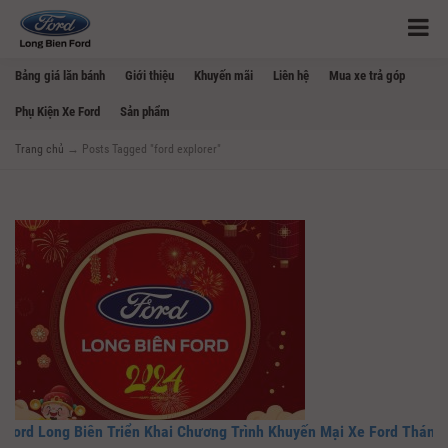
Bảng giá lăn bánh
Giới thiệu
Khuyến mãi
Liên hệ
Mua xe trả góp
Phụ Kiện Xe Ford
Sản phẩm
Trang chủ
→
Posts Tagged "ford explorer"
Ford Long Biên Triển Khai Chương Trình Khuyến Mại Xe Ford Tháng