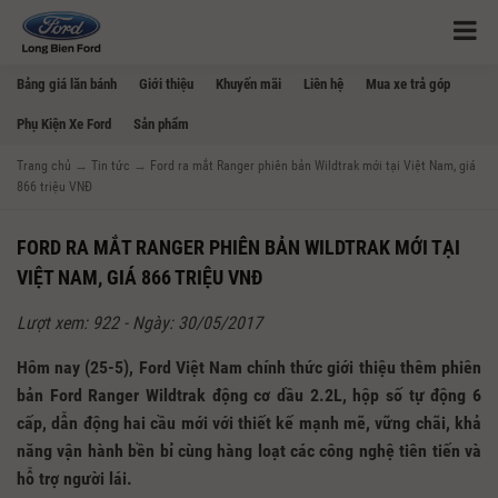
Bảng giá lăn bánh
Giới thiệu
Khuyến mãi
Liên hệ
Mua xe trả góp
Phụ Kiện Xe Ford
Sản phẩm
Trang chủ
→
Tin tức
→
Ford ra mắt Ranger phiên bản Wildtrak mới tại Việt Nam, giá
866 triệu VNĐ
FORD RA MẮT RANGER PHIÊN BẢN WILDTRAK MỚI TẠI
VIỆT NAM, GIÁ 866 TRIỆU VNĐ
Lượt xem: 922 - Ngày: 30/05/2017
Hôm nay (25-5), Ford Việt Nam chính thức giới thiệu thêm phiên
bản Ford Ranger Wildtrak động cơ dầu 2.2L, hộp số tự động 6
cấp, dẫn động hai cầu mới với thiết kế mạnh mẽ, vững chãi, khả
năng vận hành bền bỉ cùng hàng loạt các công nghệ tiên tiến và
hỗ trợ người lái.