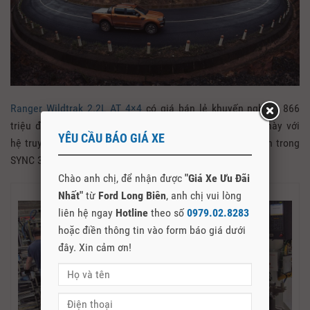
Ranger Wildtrak 2.2L AT 4×4
có giá bán lẻ khuyến nghị là 866
triệu đồng. Người anh em của phiên bản Wildtrak 2.2L này với
YÊU CẦU BÁO GIÁ XE
hệ truyền động 1 cầu 4×2 cũng được nâng cấp Navigation trong
SYNC 3 và có giá mới là 837 triệu đồng.
Chào anh chị, để nhận được
"Giá Xe Ưu Đãi
Nhất"
từ
Ford Long Biên
, anh chị vui lòng
liên hệ ngay
Hotline
theo số
0979.02.8283
hoặc điền thông tin vào form báo giá dưới
đây. Xin cảm ơn!