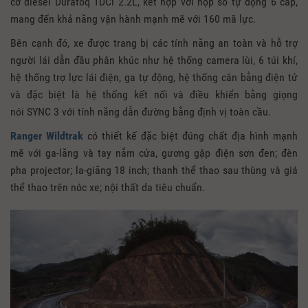
cơ diesel Duratoq TDCi 2.2L, kết hợp với hộp số tự động 6 cấp,
mang đến khả năng vận hành mạnh mẽ với 160 mã lực.
Bên cạnh đó, xe được trang bị các tính năng an toàn và hỗ trợ
người lái dẫn đầu phân khúc như hệ thống camera lùi, 6 túi khí,
hệ thống trợ lực lái điện, ga tự động, hệ thống cân bằng điện tử
và đặc biệt là hệ thống kết nối và điều khiển bằng giọng
nói SYNC 3 với tính năng dẫn đường bằng định vị toàn cầu.
Ranger Wildtrak
có thiết kế đặc biệt đúng chất địa hình mạnh
mẽ với ga-lăng và tay nắm cửa, gương gập điện sơn đen; đèn
pha projector; la-giăng 18 inch; thanh thể thao sau thùng và giá
thể thao trên nóc xe; nội thất da tiêu chuẩn.