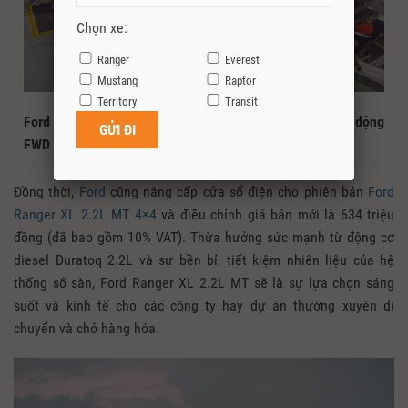
Chọn xe:
Ranger
Everest
Mustang
Raptor
Territory
Transit
Ford đầu tư 350 triệu USD để phát triển công nghệ dẫn động
FWD mới
Đồng thời,
Ford
cũng nâng cấp cửa sổ điện cho phiên bản
Ford
Ranger XL 2.2L MT 4×4
và điều chỉnh giá bán mới là 634 triệu
đồng (đã bao gồm 10% VAT). Thừa hưởng sức mạnh từ động cơ
diesel Duratoq 2.2L và sự bền bỉ, tiết kiệm nhiên liệu của hệ
thống số sàn, Ford Ranger XL 2.2L MT sẽ là sự lựa chọn sáng
suốt và kinh tế cho các công ty hay dự án thường xuyên di
chuyển và chở hàng hóa.