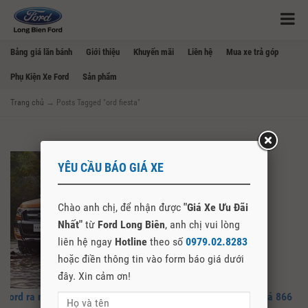
Bảng giá lăn bánh
Giới thiệu
Khuyến mãi
Liên hệ
Mua xe trả góp
Phụ Kiện Xe Ford
Sản phẩm
Trang chủ
→
Posts Tagged "ord fiesta"
YÊU CẦU BÁO GIÁ XE
Chào anh chị, để nhận được
"Giá Xe Ưu Đãi
Nhất"
từ
Ford Long Biên
, anh chị vui lòng
liên hệ ngay
Hotline
theo số
0979.02.8283
hoặc điền thông tin vào form báo giá dưới
đây. Xin cảm ơn!
Ford ra mắt Ranger phiên bản Wildtrak mới tại Việt Nam, giá 866