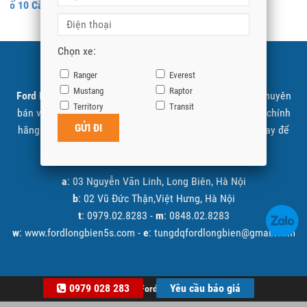
Số 10 Cấp
Chọn xe:
SHOWROOM FORD LONG BIÊN
Ranger
Everest
Mustang
Raptor
Ford Long Biên
là đại lý cấp 1 ủy quyền Ford Việt Nam chuyên
Territory
Transit
bán và giới thiệu các sản phẩm xe Ford được nhập khẩu chính
hãng. Quý khách có nhu cầu tìm hiểu vui lòng liên hệ ngay để
được tư vấn và báo giá tốt nhất.
a
: 03 Nguyễn Văn Linh, Long Biên, Hà Nội
b
: 02 Vũ Đức Thận,Việt Hưng, Hà Nội
t
: 0979.02.8283 -
m
: 0848.02.8283
w
: www.fordlongbien5s.com -
e
: tungdqfordlongbien@gmail.com
0979 028 283
Yêu cầu báo giá
© 2026
Ford Long Biên