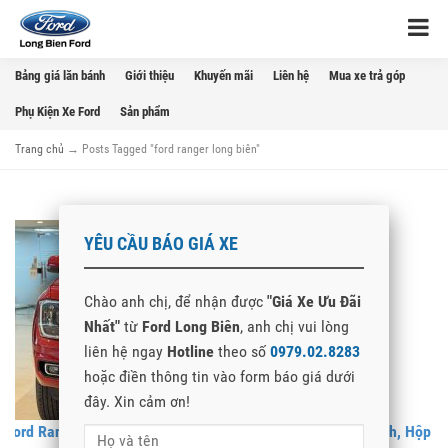
Bảng giá lăn bánh
Giới thiệu
Khuyến mãi
Liên hệ
Mua xe trả góp
Phụ Kiện Xe Ford
Sản phẩm
Trang chủ
→
Posts Tagged "ford ranger long biên"
YÊU CẦU BÁO GIÁ XE
Chào anh chị, để nhận được
"Giá Xe Ưu Đãi
Nhất"
từ
Ford Long Biên
, anh chị vui lòng
liên hệ ngay
Hotline
theo số
0979.02.8283
hoặc điền thông tin vào form báo giá dưới
đây. Xin cảm ơn!
Ford Ranger XLS AT 2026 Mới – Nâng Cấp Màn Hình 12 Inch, Hộp