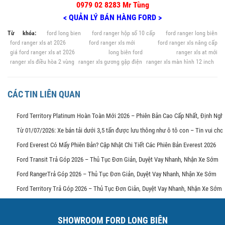
0979 02 8283 Mr Tùng
< QUẢN LÝ BÁN HÀNG FORD >
Từ khóa:
ford long bien
ford ranger hộp số 10 cấp
ford ranger long biên
ford ranger xls at 2026
ford ranger xls mới
ford ranger xls nâng cấp
giá ford ranger xls at 2026
long biên ford
ranger xls at mới
ranger xls điều hòa 2 vùng
ranger xls gương gập điện
ranger xls màn hình 12 inch
CÁC TIN LIÊN QUAN
Ford Territory Platinum Hoàn Toàn Mới 2026 – Phiên Bản Cao Cấp Nhất, Định Ng
Từ 01/07/2026: Xe bán tải dưới 3,5 tấn được lưu thông như ô tô con – Tin vui ch
Ford Everest Có Mấy Phiên Bản? Cập Nhật Chi Tiết Các Phiên Bản Everest 2026
Ford Transit Trả Góp 2026 – Thủ Tục Đơn Giản, Duyệt Vay Nhanh, Nhận Xe Sớm
Ford RangerTrả Góp 2026 – Thủ Tục Đơn Giản, Duyệt Vay Nhanh, Nhận Xe Sớm
Ford Territory Trả Góp 2026 – Thủ Tục Đơn Giản, Duyệt Vay Nhanh, Nhận Xe Sớm
SHOWROOM FORD LONG BIÊN