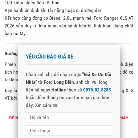
Tiết kiệm nhiên liệu tốt hơn
Vận hành ổn định khi tải nặng hoặc đi đường dài
Kết hợp cùng động cơ Diesel 2.0L mạnh mẽ, Ford Ranger XLS AT
2026 vẫn duy trì khả năng vận hành bền bỉ, linh hoạt đúng chất
bán tải Mỹ.
Gương gập điện tăng tính tiện dụng hàng ngày
YÊU CẦU BÁO GIÁ XE
Phiên bản mới còn được nâng cấp gương chiếu hậu chỉnh điện
tích hợp gập điện tiện lợi hơn khi di chuyển trong phố hoặc đỗ xe
Chào anh chị, để nhận được
"Giá Xe Ưu Đãi
tại khu vực hẹp.
Nhất"
từ
Ford Long Biên
, anh chị vui lòng
liên hệ ngay
Hotline
theo số
0979.02.8283
Đây là trang bị được nhiều khách hàng mong chờ trên dòng XLS
hoặc điền thông tin vào form báo giá dưới
AT bởi giúp tăng tính thực dụng và hiện đại cho xe.
đây. Xin cảm ơn!