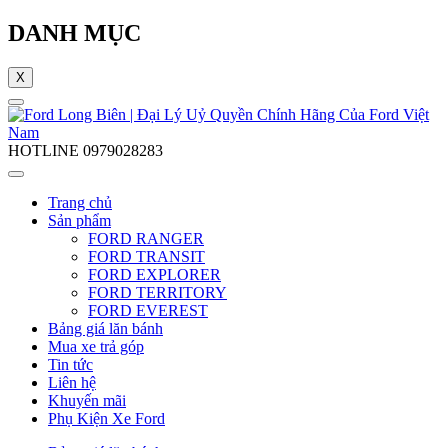
DANH MỤC
X
HOTLINE
0979028283
Trang chủ
Sản phẩm
FORD RANGER
FORD TRANSIT
FORD EXPLORER
FORD TERRITORY
FORD EVEREST
Bảng giá lăn bánh
Mua xe trả góp
Tin tức
Liên hệ
Khuyến mãi
Phụ Kiện Xe Ford