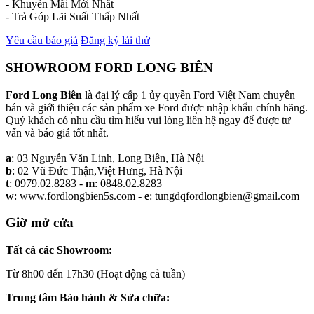
- Khuyến Mãi Mới Nhất
- Trả Góp Lãi Suất Thấp Nhất
Yêu cầu báo giá
Đăng ký lái thử
SHOWROOM FORD LONG BIÊN
Ford Long Biên
là đại lý cấp 1 ủy quyền Ford Việt Nam chuyên
bán và giới thiệu các sản phẩm xe Ford được nhập khẩu chính hãng.
Quý khách có nhu cầu tìm hiểu vui lòng liên hệ ngay để được tư
vấn và báo giá tốt nhất.
a
: 03 Nguyễn Văn Linh, Long Biên, Hà Nội
b
: 02 Vũ Đức Thận,Việt Hưng, Hà Nội
t
: 0979.02.8283 -
m
: 0848.02.8283
w
: www.fordlongbien5s.com -
e
: tungdqfordlongbien@gmail.com
Giờ mở cửa
Tất cả các Showroom:
Từ 8h00 đến 17h30 (Hoạt động cả tuần)
Trung tâm Bảo hành & Sửa chữa: