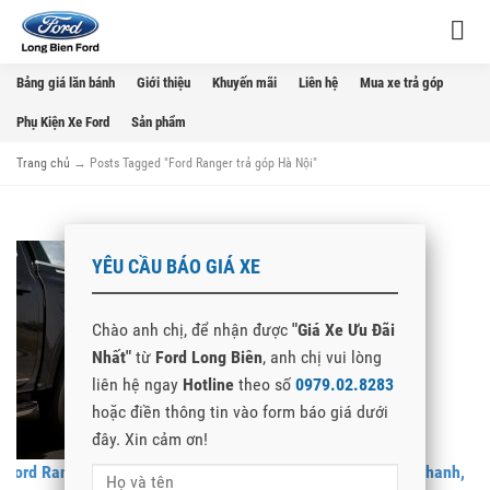
Bảng giá lăn bánh
Giới thiệu
Khuyến mãi
Liên hệ
Mua xe trả góp
Phụ Kiện Xe Ford
Sản phẩm
Trang chủ
→
Posts Tagged "Ford Ranger trả góp Hà Nội"
YÊU CẦU BÁO GIÁ XE
Chào anh chị, để nhận được
"Giá Xe Ưu Đãi
Nhất"
từ
Ford Long Biên
, anh chị vui lòng
liên hệ ngay
Hotline
theo số
0979.02.8283
hoặc điền thông tin vào form báo giá dưới
đây. Xin cảm ơn!
Ford RangerTrả Góp 2026 – Thủ Tục Đơn Giản, Duyệt Vay Nhanh,