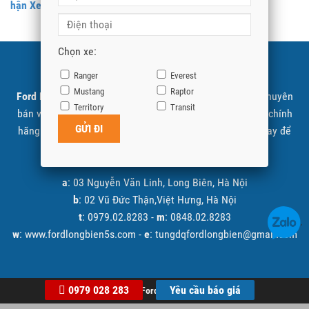
Nhận Xe Sớm
Chọn xe:
SHOWROOM FORD LONG BIÊN
Ranger
Everest
Mustang
Raptor
Ford Long Biên
là đại lý cấp 1 ủy quyền Ford Việt Nam chuyên
Territory
Transit
bán và giới thiệu các sản phẩm xe Ford được nhập khẩu chính
hãng. Quý khách có nhu cầu tìm hiểu vui lòng liên hệ ngay để
được tư vấn và báo giá tốt nhất.
a
: 03 Nguyễn Văn Linh, Long Biên, Hà Nội
b
: 02 Vũ Đức Thận,Việt Hưng, Hà Nội
t
: 0979.02.8283 -
m
: 0848.02.8283
w
: www.fordlongbien5s.com -
e
: tungdqfordlongbien@gmail.com
0979 028 283
Yêu cầu báo giá
© 2026
Ford Long Biên