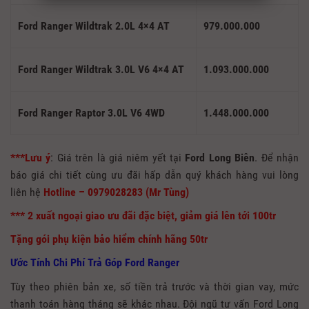
Ford Ranger Wildtrak 2.0L 4×4 AT
979.000.000
Ford Ranger Wildtrak 3.0L V6 4×4 AT
1.093.000.000
Ford Ranger Raptor 3.0L V6 4WD
1.448.000.000
***Lưu ý
: Giá trên là giá niêm yết tại
Ford Long Biên
. Để nhận
báo giá chi tiết cùng ưu đãi hấp dẫn quý khách hàng vui lòng
liên hệ
Hotline – 0979028283
(Mr Tùng)
*** 2 xuất ngoại giao ưu đãi đặc biệt, giảm giá lên tới 100tr
Tặng gói phụ kiện bảo hiểm chính hãng 50tr
Ước Tính Chi Phí Trả Góp Ford Ranger
Tùy theo phiên bản xe, số tiền trả trước và thời gian vay, mức
thanh toán hàng tháng sẽ khác nhau. Đội ngũ tư vấn Ford Long