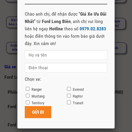
Chào anh chị, để nhận được
"Giá Xe Ưu Đãi
Nhất"
từ
Ford Long Biên
, anh chị vui lòng
liên hệ ngay
Hotline
theo số
0979.02.8283
hoặc điền thông tin vào form báo giá dưới
đây. Xin cảm ơn!
Giá xe Ford Ranger 2026
Ford Long Biên
cập nhật bảng giá xe
Ford Ranger 2026
:
Chọn xe:
Ranger
Everest
Phiên bản
Giá niêm yết (VNĐ)
Mustang
Raptor
Territory
Transit
Ford Ranger XLS 2.0L 4×2 AT
707.000.000
Ford Ranger XLS 2.0L 4×4 AT
776.000.000