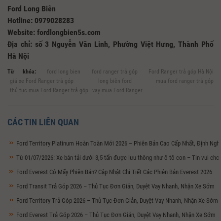
Ford Long Biên
Hotline: 0979028283
Website: fordlongbien5s.com
Địa chỉ: số 3 Nguyễn Văn Linh, Phường Việt Hưng, Thành Phố
Hà Nội
Từ khóa:
ford long bien
ford ranger trả góp
Ford Ranger trả góp Hà Nội
giá xe Ford Ranger trả góp
long biên ford
mua ford ranger trả góp
thủ tục mua Ford Ranger trả góp
vay mua Ford Ranger
CÁC TIN LIÊN QUAN
Ford Territory Platinum Hoàn Toàn Mới 2026 – Phiên Bản Cao Cấp Nhất, Định Ng
Từ 01/07/2026: Xe bán tải dưới 3,5 tấn được lưu thông như ô tô con – Tin vui ch
Ford Everest Có Mấy Phiên Bản? Cập Nhật Chi Tiết Các Phiên Bản Everest 2026
Ford Transit Trả Góp 2026 – Thủ Tục Đơn Giản, Duyệt Vay Nhanh, Nhận Xe Sớm
Ford Territory Trả Góp 2026 – Thủ Tục Đơn Giản, Duyệt Vay Nhanh, Nhận Xe Sớm
Ford Everest Trả Góp 2026 – Thủ Tục Đơn Giản, Duyệt Vay Nhanh, Nhận Xe Sớm