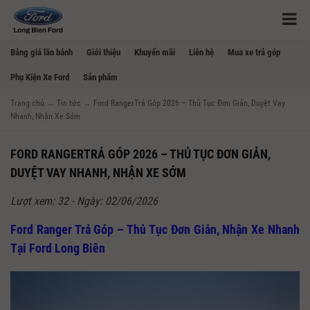
Bảng giá lăn bánh
Giới thiệu
Khuyến mãi
Liên hệ
Mua xe trả góp
Phụ Kiện Xe Ford
Sản phẩm
Trang chủ
→
Tin tức
→
Ford RangerTrả Góp 2026 – Thủ Tục Đơn Giản, Duyệt Vay
Nhanh, Nhận Xe Sớm
FORD RANGERTRẢ GÓP 2026 – THỦ TỤC ĐƠN GIẢN,
DUYỆT VAY NHANH, NHẬN XE SỚM
Lượt xem: 32 - Ngày: 02/06/2026
Ford Ranger Trả Góp – Thủ Tục Đơn Giản, Nhận Xe Nhanh
Tại Ford Long Biên