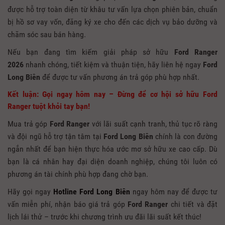
được hỗ trợ toàn diện từ khâu tư vấn lựa chọn phiên bản, chuẩn
bị hồ sơ vay vốn, đăng ký xe cho đến các dịch vụ bảo dưỡng và
chăm sóc sau bán hàng.
Nếu bạn đang tìm kiếm giải pháp sở hữu
Ford Ranger
2026
nhanh chóng, tiết kiệm và thuận tiện, hãy liên hệ ngay
Ford
Long Biên
để được tư vấn phương án trả góp phù hợp nhất.
Kết luận: Gọi ngay hôm nay – Đừng để cơ hội sở hữu Ford
Ranger tuột khỏi tay bạn!
Mua trả góp
Ford Ranger
với lãi suất cạnh tranh, thủ tục rõ ràng
và đội ngũ hỗ trợ tận tâm tại
Ford Long Biên
chính là con đường
ngắn nhất để bạn hiện thực hóa ước mơ sở hữu xe cao cấp. Dù
bạn là cá nhân hay đại diện doanh nghiệp, chúng tôi luôn có
phương án tài chính phù hợp đang chờ bạn.
Hãy gọi ngay
Hotline Ford Long Biên
ngay hôm nay để được tư
vấn miễn phí, nhận báo giá trả góp
Ford Ranger
chi tiết và đặt
lịch lái thử – trước khi chương trình ưu đãi lãi suất kết thúc!