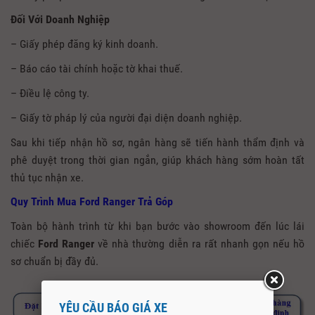
Đối Với Doanh Nghiệp
– Giấy phép đăng ký kinh doanh.
– Báo cáo tài chính hoặc tờ khai thuế.
– Điều lệ công ty.
– Giấy tờ pháp lý của người đại diện doanh nghiệp.
Sau khi tiếp nhận hồ sơ, ngân hàng sẽ tiến hành thẩm định và
phê duyệt trong thời gian ngắn, giúp khách hàng sớm hoàn tất
thủ tục nhận xe.
Quy Trình Mua Ford Ranger Trả Góp
Toàn bộ hành trình từ khi bạn bước vào showroom đến lúc lái
chiếc
Ford Ranger
về nhà thường diễn ra rất nhanh gọn nếu hồ
sơ chuẩn bị đầy đủ.
YÊU CẦU BÁO GIÁ XE