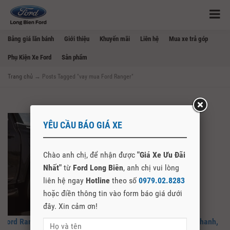
Bảng giá lăn bánh
Giới thiệu
Khuyến mãi
Liên hệ
Mua xe trả góp
Phụ Kiện Xe Ford
Sản phẩm
Trang chủ
→
Posts Tagged "vay mua Ford Ranger"
YÊU CẦU BÁO GIÁ XE
Chào anh chị, để nhận được
"Giá Xe Ưu Đãi
Nhất"
từ
Ford Long Biên
, anh chị vui lòng
liên hệ ngay
Hotline
theo số
0979.02.8283
hoặc điền thông tin vào form báo giá dưới
đây. Xin cảm ơn!
Ford RangerTrả Góp 2026 – Thủ Tục Đơn Giản, Duyệt Vay Nhanh,