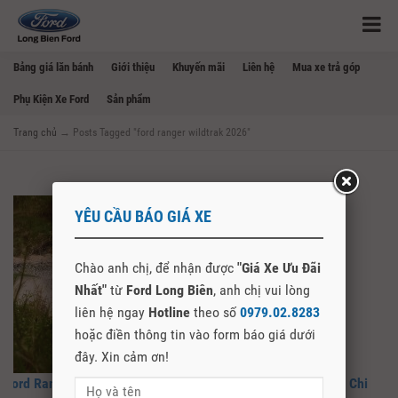
Bảng giá lăn bánh
Giới thiệu
Khuyến mãi
Liên hệ
Mua xe trả góp
Phụ Kiện Xe Ford
Sản phẩm
Trang chủ
→
Posts Tagged "ford ranger wildtrak 2026"
YÊU CẦU BÁO GIÁ XE
Chào anh chị, để nhận được
"Giá Xe Ưu Đãi
Nhất"
từ
Ford Long Biên
, anh chị vui lòng
liên hệ ngay
Hotline
theo số
0979.02.8283
hoặc điền thông tin vào form báo giá dưới
đây. Xin cảm ơn!
Ford Ranger Wildtrak 3.0 V6 2026 Giá Bao Nhiêu? Đánh Giá Chi