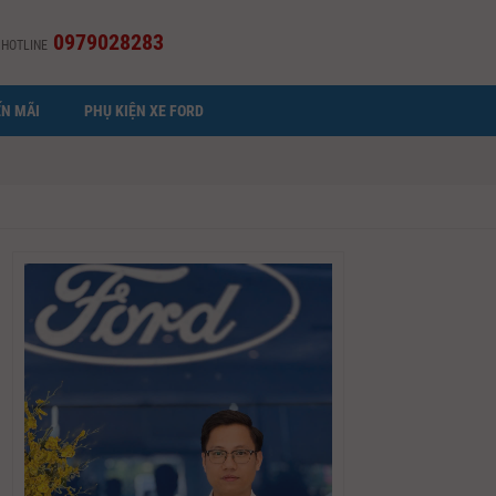
0979028283
HOTLINE
N MÃI
PHỤ KIỆN XE FORD