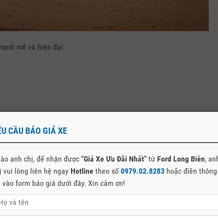
mạnh mẽ và hiện đại:
ÊU CẦU BÁO GIÁ XE
Wildtrak nổi bật cả khi di chuyển trong phố lẫn trên những cung
ào anh chị, để nhận được
"Giá Xe Ưu Đãi Nhất"
từ
Ford Long Biên
, an
ị vui lòng liên hệ ngay
Hotline
theo số
0979.02.8283
hoặc điền thông
n vào form báo giá dưới đây. Xin cảm ơn!