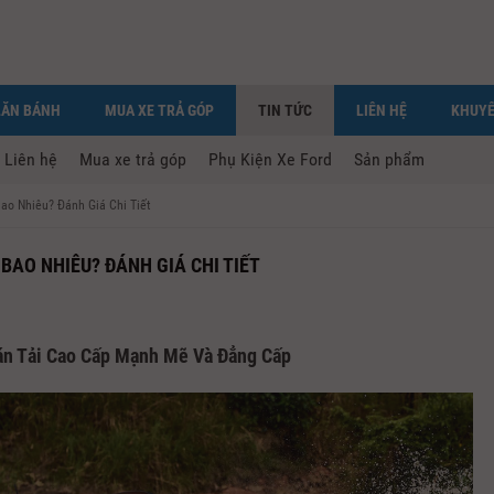
LĂN BÁNH
MUA XE TRẢ GÓP
TIN TỨC
LIÊN HỆ
KHUYẾ
Liên hệ
Mua xe trả góp
Phụ Kiện Xe Ford
Sản phẩm
Bao Nhiêu? Đánh Giá Chi Tiết
 BAO NHIÊU? ĐÁNH GIÁ CHI TIẾT
án Tải Cao Cấp Mạnh Mẽ Và Đẳng Cấp