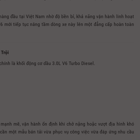
hàng đầu tại Việt Nam nhờ độ bền bỉ, khả năng vận hành linh hoạt
 V6 mới tiếp tục nâng tầm dòng xe này lên một đẳng cấp hoàn toàn
 Trội
hính là khối động cơ dầu 3.0L V6 Turbo Diesel.
mạnh mẽ, vận hành ổn định khi chở nặng hoặc vượt địa hình khó
g cần một mẫu bán tải vừa phục vụ công việc vừa đáp ứng nhu cầu