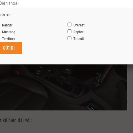
ọn xe:
Ranger
Everest
Mustang
Raptor
Territory
Transit
 kế hiện đại với: