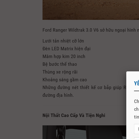
Ford Ranger Wildtrak 3.0 V6 sở hữu ngoại hình 
Lưới tản nhiệt cỡ lớn
Đèn LED Matrix hiện đại
Mâm hợp kim 20 inch
Bệ bước thể thao
Thùng xe rộng rãi
Khoảng sáng gầm cao
Y
Những đường nét thiết kế cơ bắp giúp Ranger 
đường địa hình.
Ch
ch
Nội Thất Cao Cấp Và Tiện Nghi
ti