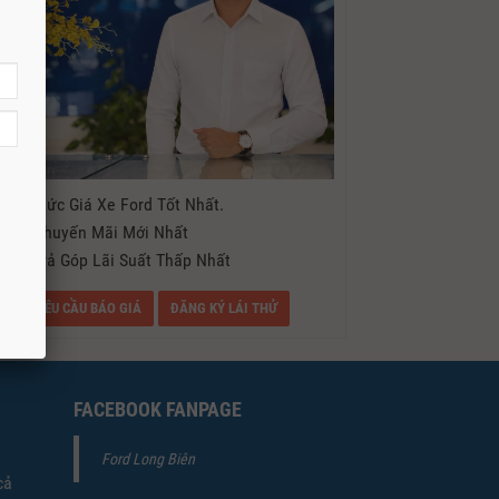
- Mức Giá Xe Ford Tốt Nhất.
- Khuyến Mãi Mới Nhất
- Trả Góp Lãi Suất Thấp Nhất
YÊU CẦU BÁO GIÁ
ĐĂNG KÝ LÁI THỬ
FACEBOOK FANPAGE
Ford Long Biên
cả