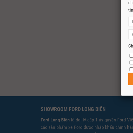
ch
ti
Ch
SHOWROOM FORD LONG BIÊN
Ford Long Biên
là đại lý cấp 1 ủy quyền Ford Vi
các sản phẩm xe Ford được nhập khẩu chính hãn