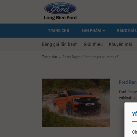
TRANG CHỦ
SẢN PHẨM
BẢNG GIÁ 
Bảng giá lăn bánh
Giới thiệu
Khuyến mãi
Trang chủ
→
Posts Tagged "ford ranger wildtrak v6"
Ford Ran
Ford Range
Wildtrak 3.
Y
Ch