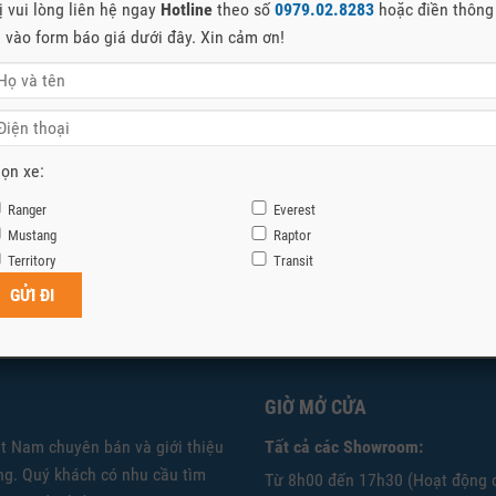
ị vui lòng liên hệ ngay
Hotline
theo số
0979.02.8283
hoặc điền thông
n vào form báo giá dưới đây. Xin cảm ơn!
ọn xe:
Ranger
Everest
Mustang
Raptor
Territory
Transit
GIỜ MỞ CỬA
ệt Nam chuyên bán và giới thiệu
Tất cả các Showroom:
g. Quý khách có nhu cầu tìm
Từ 8h00 đến 17h30 (Hoạt động 