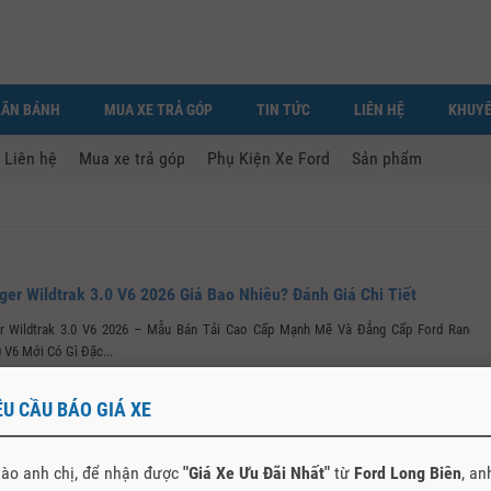
LĂN BÁNH
MUA XE TRẢ GÓP
TIN TỨC
LIÊN HỆ
KHUYẾ
Liên hệ
Mua xe trả góp
Phụ Kiện Xe Ford
Sản phẩm
ger Wildtrak 3.0 V6 2026 Giá Bao Nhiêu? Đánh Giá Chi Tiết
r Wildtrak 3.0 V6 2026 – Mẫu Bán Tải Cao Cấp Mạnh Mẽ Và Đẳng Cấp Ford Ranger
0 V6 Mới Có Gì Đặc...
ÊU CẦU BÁO GIÁ XE
ào anh chị, để nhận được
"Giá Xe Ưu Đãi Nhất"
từ
Ford Long Biên
, an