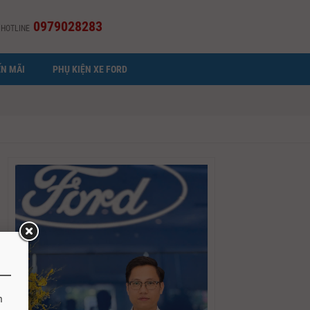
0979028283
HOTLINE
N MÃI
PHỤ KIỆN XE FORD
h