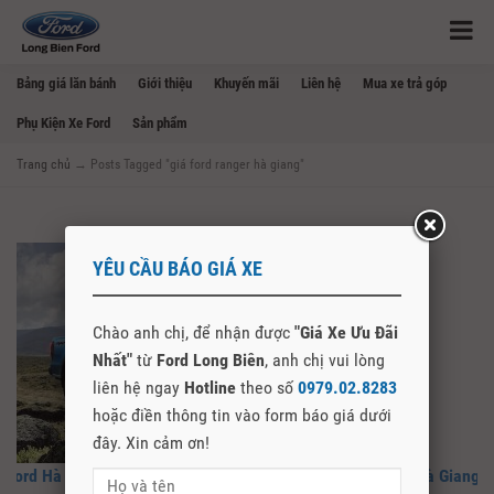
Bảng giá lăn bánh
Giới thiệu
Khuyến mãi
Liên hệ
Mua xe trả góp
Phụ Kiện Xe Ford
Sản phẩm
Trang chủ
→
Posts Tagged "giá ford ranger hà giang"
YÊU CẦU BÁO GIÁ XE
Chào anh chị, để nhận được
"Giá Xe Ưu Đãi
Nhất"
từ
Ford Long Biên
, anh chị vui lòng
liên hệ ngay
Hotline
theo số
0979.02.8283
hoặc điền thông tin vào form báo giá dưới
đây. Xin cảm ơn!
Ford Hà Giang – Cập Nhật Giá Bán, Mua Bán Xe Ford Tại Hà Giang