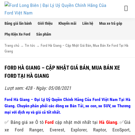
Bảng giá lăn bánh
Giới thiệu
Khuyến mãi
Liên hệ
Mua xe trả góp
Phụ Kiện Xe Ford
Sản phẩm
Trang chủ
→
Tin tức
→
Ford Hà Giang – Cập Nhật Giá Bán, Mua Bán Xe Ford Tại Hà
Giang
FORD HÀ GIANG – CẬP NHẬT GIÁ BÁN, MUA BÁN XE
FORD TẠI HÀ GIANG
Lượt xem: 428 - Ngày: 05/08/2021
Ford Hà Giang – Đại Lý Uỷ Quyền Chính Hãng Của Ford Việt Nam Tại Hà
Giang. Chuyên phân phối các dòng xe Bán Tải, xe con, xe SUV, xe Thương
mại với dịch vụ và giá cả tốt nhất.
✅ Bảng giá xe Ô tô
Ford
cập nhật mới nhất tại
Hà Giang
. ✅Giá
xe Ford Ranger, Everest, Explorer, Raptor, EcoSport,