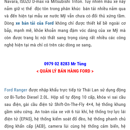
Navara, ISUZU D-max và Mitsubishi Triton. Tuy nhiên mẫu xe này
nắm giữ vị thế độc tôn trong phân khúc bán tải nhiều năm qua
và đến hiện tại mẫu xe nước Mỹ vẫn chưa có đối thủ xứng tầm.
Dòng
xe bán tải của Ford
không chỉ được thiết kế bề ngoài cơ
bắp, mạnh mẽ, khỏe khoắn mang đậm vóc dáng của xe Mỹ mà
còn được trang bị nội thất sang trọng cùng rất nhiều các công
nghệ hiện tại mà chỉ có trên các dòng xe sang
.
0979 02 8283 Mr Tùng
< QUẢN LÝ BÁN HÀNG FORD >
Ford Ranger
được nhập khẩu trực tiếp từ Thái Lan sử dụng động
cơ Bi-Turbo Diesel 2.0L. Hộp số tự động 10 cấp, khóa vi sai cầu
sau điện, gài cầu điện tử Shift-On-The-Fly 4×4, hệ thống khung
gầm siêu cứng. An toàn của xe với 6 túi khí, hệ thống trợ lực lái
điện tử (EPAS), hệ thống kiểm soát đổ đèo, hệ thống phanh chủ
động khẩn cấp (AEB), camera lùi cùng hệ thống cảm biến, hệ