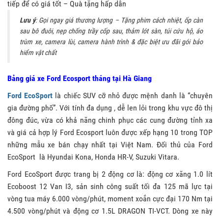
tiếp để có giá tốt – Quà tặng hấp dẫn
Lưu ý
: Gọi ngay giá thương lượng – Tặng phim cách nhiệt, ốp càn
sau bô đuôi, nẹp chống trầy cốp sau, thảm lót sàn, túi cứu hộ, áo
trùm xe, camera lùi, camera hành trình & đặc biệt ưu đãi gói bảo
hiểm vật chất
Bảng giá xe Ford Ecosport tháng tại Hà Giang
Ford EcoSport
là chiếc SUV cỡ nhỏ được mệnh danh là “chuyên
gia đường phố”. Với tính đa dụng , dễ len lỏi trong khu vực đô thị
đông đúc, vừa có khả năng chinh phục các cung đường tỉnh xa
và giá cả hợp lý Ford Ecosport luôn được xếp hạng 10 trong TOP
những mẫu xe bán chạy nhất tại Việt Nam. Đối thủ của Ford
EcoSport là Hyundai Kona, Honda HR-V, Suzuki Vitara.
Ford EcoSport được trang bị 2 động cơ là: động cơ xăng 1.0 lít
Ecoboost 12 Van I3, sản sinh công suất tối đa 125 mã lực tại
vòng tua máy 6.000 vòng/phút, moment xoắn cực đại 170 Nm tại
4.500 vòng/phút và động cơ 1.5L DRAGON TI-VCT. Dòng xe này