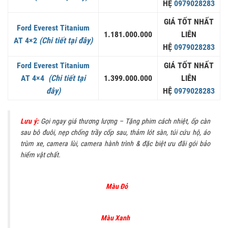
HỆ
0979028283
GIÁ TỐT NHẤT
Ford Everest Titanium
1.181.000.000
LIÊN
AT 4×2
(Chi tiết tại đây)
HỆ
0979028283
Ford Everest Titanium
GIÁ TỐT NHẤT
AT 4×4
(Chi tiết tại
1.399.000.000
LIÊN
đây)
HỆ
0979028283
Lưu ý:
Gọi ngay giá thương lượng – Tặng phim cách nhiệt, ốp càn
sau bô đuôi, nẹp chống trầy cốp sau, thảm lót sàn, túi cứu hộ, áo
trùm xe, camera lùi, camera hành trình & đặc biệt ưu đãi gói bảo
hiểm vật chất.
Màu Đỏ
Màu Xanh