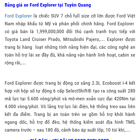
Bảng giá xe Ford Explorer tại Tuyên Quang
Ford Explorer
là chiếc SUV 7 chỗ full size cỡ lớn được Ford Việt
Nam nhập khẩu từ Mỹ và phân phối chính hãng. Ford Explorer
có giá bán là 1,999,000,000 đối thủ cạnh tranh trực tiếp với
Toyota Land Cruiser Prado, Mitsubishi Pajero,… Explorer được
trang bị hàng loạt những tính năng hiện đại, các công nghệ an
toàn hỗ trợ lái xe đầy đủ, khả năng vận hành linh hoạt, cabin xe
rộng rãi,…
Ford Explorer được trang bị động cơ xăng 2.3L Ecoboost I-4 kết
hợp với hộp số tự động 6 cấp SelectShift® tạo ra công suất 280
mã lực tại 5.600 vòng/phút và mô-men xoắn cực đại 420Nm tại
4.000 vòng/phút. Vô lăng trợ lực lái điện, hệ thống treo sau liên
kết đa điểm. Trang bị an toàn trên xe gồm hỗ trợ khởi hành
ngang dốc, hỗ trợ đổ đèo, hệ thống kiểm soát địa hình TMS,
camera trước – sau 180 độ, cảnh báo áp suất lốp, 10 túi khí,…