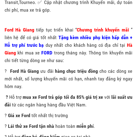
Transit,Tourneo. ✅ Cập nhật chương trình Khuyến mãi, dự toán
chi phí, mua xe trả góp.
Ford Hà Giang
tiếp tục triển khai “
Chương trình khuyến mãi
”
liên hệ để có giá tốt nhất
Tặng kèm nhiều phụ kiện hấp dẫn +
Hỗ trợ phí trước bạ
duy nhất cho khách hàng có địa chỉ tại
Hà
Giang
khi mua xe
FORD
trong tháng này. Thông tin khuyến mãi
chi tiết từng dòng xe như sau:
?
Ford Hà Giang
ưu đãi
hàng chục triệu đồng
cho các dòng xe
mới nhất, số lượng khuyến mãi có hạn, nhanh tay đăng ký ngay
hôm nay.
?
Hỗ trợ
mua xe Ford trả góp tối đa 85% giá trị xe
với
lãi suất ưu
đãi
từ các ngân hàng hàng đầu Việt Nam.
?
Giá
xe Ford
tốt nhất thị trường
?
Lái thử xe Ford tận nhà
hoàn toàn
miễn phí
.
? Hỗ trợ
đăng ký, đăng kiểm
giao xe tại nhà.