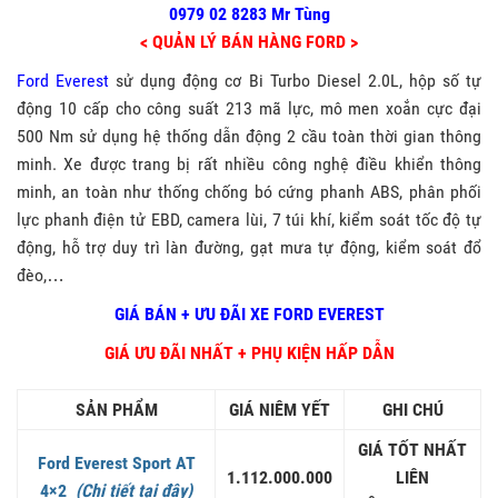
0979 02 8283 Mr Tùng
< QUẢN LÝ BÁN HÀNG FORD >
Ford Everest
sử dụng động cơ Bi Turbo Diesel 2.0L, hộp số tự
động 10 cấp cho công suất 213 mã lực, mô men xoắn cực đại
500 Nm sử dụng hệ thống dẫn động 2 cầu toàn thời gian thông
minh. Xe được
trang bị rất nhiều công nghệ điều
khiển thông
minh, an toàn như
thống chống bó cứng phanh ABS, phân phối
lực phanh điện tử EBD, camera lùi, 7 túi khí, kiểm soát tốc độ tự
động, hỗ trợ duy trì làn đường, gạt mưa tự động, kiểm soát đổ
đèo,…
GIÁ BÁN + ƯU ĐÃI XE FORD EVEREST
GIÁ ƯU ĐÃI NHẤT + PHỤ KIỆN HẤP DẪN
SẢN PHẨM
GIÁ NIÊM YẾT
GHI CHÚ
GIÁ TỐT NHẤT
Ford Everest Sport AT
1.112.000.000
LIÊN
4×2
(Chi tiết tại đây)