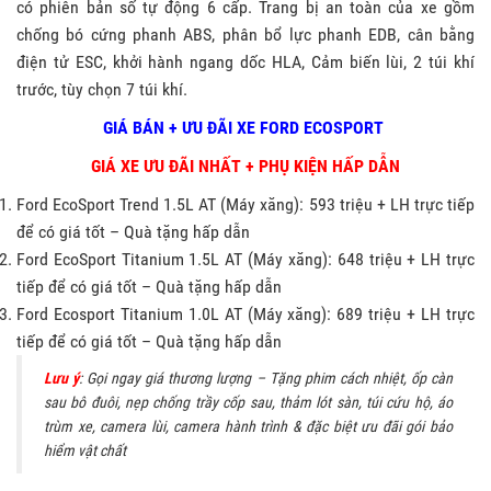
có phiên bản số tự động 6 cấp. Trang bị an toàn của xe gồm
chống bó cứng phanh ABS, phân bổ lực phanh EDB, cân bằng
điện tử ESC, khởi hành ngang dốc HLA, Cảm biến lùi, 2 túi khí
trước, tùy chọn 7 túi khí.
GIÁ BÁN + ƯU ĐÃI XE FORD ECOSPORT
GIÁ XE ƯU ĐÃI NHẤT + PHỤ KIỆN HẤP DẪN
Ford EcoSport Trend 1.5L AT (Máy xăng): 593 triệu + LH trực tiếp
để có giá tốt – Quà tặng hấp dẫn
Ford EcoSport Titanium 1.5L AT (Máy xăng): 648 triệu + LH trực
tiếp để có giá tốt – Quà tặng hấp dẫn
Ford Ecosport Titanium 1.0L AT (Máy xăng): 689 triệu + LH trực
tiếp để có giá tốt – Quà tặng hấp dẫn
Lưu ý
: Gọi ngay giá thương lượng – Tặng phim cách nhiệt, ốp càn
sau bô đuôi, nẹp chống trầy cốp sau, thảm lót sàn, túi cứu hộ, áo
trùm xe, camera lùi, camera hành trình & đặc biệt ưu đãi gói bảo
hiểm vật chất