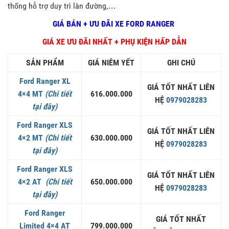
thống hỗ trợ duy trì làn đường,…
GIÁ BÁN + ƯU ĐÃI XE FORD RANGER
GIÁ XE ƯU ĐÃI NHẤT + PHỤ KIỆN HẤP DẪN
SẢN PHẨM
GIÁ NIÊM YẾT
GHI CHÚ
Ford Ranger XL
GIÁ TỐT NHẤT LIÊN
4×4 MT
(Chi tiết
616.000.000
HỆ
0979028283
tại đây)
Ford Ranger XLS
GIÁ TỐT NHẤT LIÊN
4×2 MT
(Chi tiết
630.000.000
HỆ
0979028283
tại đây)
Ford Ranger XLS
GIÁ TỐT NHẤT LIÊN
4×2 AT
(Chi tiết
650.000.000
HỆ
0979028283
tại đây)
Ford Ranger
GIÁ TỐT NHẤT
Limited 4×4 AT
799.000.000