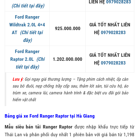
LIÊN HỆ
0979028283
(Chi tiết tại đây)
Ford Ranger
Wildtrak 2.0L 4×4
GIÁ TỐT NHẤT LIÊN
925.000.000
AT
(Chi tiết tại
HỆ
0979028283
đây)
Ford Ranger
GIÁ TỐT NHẤT LIÊN
Raptor 2.0L
(Chi
1.202.000.000
HỆ
0979028283
tiết tại đây)
Lưu ý
: Gọi ngay giá thương lượng – Tặng phim cách nhiệt, ốp càn
sau bô đuôi, nẹp chống trầy cốp sau, thảm lót sàn, túi cứu hộ, áo
trùm xe, camera lùi, camera hành trình & đặc biệt ưu đãi gói bảo
hiểm vật chất
Bảng giá xe Ford Ranger Raptor tại Hà Giang
Mẫu
siêu bán tải Ranger Raptor
được nhập khẩu trực tiếp từ
Thái Lan và phân phối duy nhất 1 phiên bản với giá bán từ 1,198