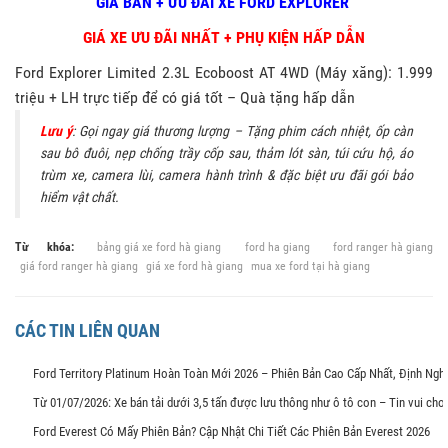
GIÁ BÁN + ƯU ĐÃI XE FORD EXPLORER
GIÁ XE ƯU ĐÃI NHẤT + PHỤ KIỆN HẤP DẪN
Ford Explorer Limited 2.3L Ecoboost AT 4WD (Máy xăng): 1.999
triệu + LH trực tiếp để có giá tốt – Quà tặng hấp dẫn
Lưu ý
: Gọi ngay giá thương lượng – Tặng phim cách nhiệt, ốp càn
sau bô đuôi, nẹp chống trầy cốp sau, thảm lót sàn, túi cứu hộ, áo
trùm xe, camera lùi, camera hành trình & đặc biệt ưu đãi gói bảo
hiểm vật chất.
Từ khóa:
bảng giá xe ford hà giang
ford ha giang
ford ranger hà giang
giá ford ranger hà giang
giá xe ford hà giang
mua xe ford tại hà giang
CÁC TIN LIÊN QUAN
Ford Territory Platinum Hoàn Toàn Mới 2026 – Phiên Bản Cao Cấp Nhất, Định Ng
Từ 01/07/2026: Xe bán tải dưới 3,5 tấn được lưu thông như ô tô con – Tin vui ch
Ford Everest Có Mấy Phiên Bản? Cập Nhật Chi Tiết Các Phiên Bản Everest 2026