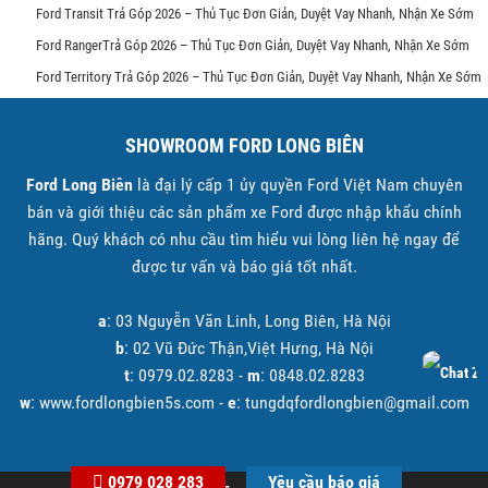
Ford Transit Trả Góp 2026 – Thủ Tục Đơn Giản, Duyệt Vay Nhanh, Nhận Xe Sớm
Ford RangerTrả Góp 2026 – Thủ Tục Đơn Giản, Duyệt Vay Nhanh, Nhận Xe Sớm
Ford Territory Trả Góp 2026 – Thủ Tục Đơn Giản, Duyệt Vay Nhanh, Nhận Xe Sớm
SHOWROOM FORD LONG BIÊN
Ford Long Biên
là đại lý cấp 1 ủy quyền Ford Việt Nam chuyên
bán và giới thiệu các sản phẩm xe Ford được nhập khẩu chính
hãng. Quý khách có nhu cầu tìm hiểu vui lòng liên hệ ngay để
được tư vấn và báo giá tốt nhất.
a
: 03 Nguyễn Văn Linh, Long Biên, Hà Nội
b
: 02 Vũ Đức Thận,Việt Hưng, Hà Nội
t
: 0979.02.8283 -
m
: 0848.02.8283
w
: www.fordlongbien5s.com -
e
: tungdqfordlongbien@gmail.com
0979 028 283
Yêu cầu báo giá