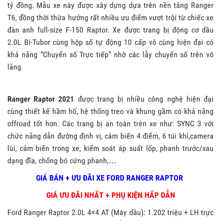
tỷ đồng. Mẫu xe này được xây dựng dựa trên nền tảng Ranger
T6, đồng thời thừa hưởng rất nhiều ưu điểm vượt trội từ chiếc xe
đàn anh full-size F-150 Raptor. Xe được trang bị động cơ dầu
2.0L Bi-Tubor cùng hộp số tự động 10 cấp vô cùng hiện đại có
khả năng “Chuyển số Trực tiếp” nhờ các lẫy chuyển số trên vô
lăng.
Ranger Raptor 2021
được trang bị nhiều công nghệ hiện đại
cùng thiết kế hầm hố, hệ thống treo và khung gầm có khả năng
offroad tốt hơn. Các trang bị an toàn trên xe như: SYNC 3 với
chức năng dẫn đường định vị, cảm biến 4 điểm, 6 túi khí,camera
lùi, cảm biến trong xe, kiểm soát áp suất lốp, phanh trước/sau
dạng đĩa, chống bó cứng phanh,…
GIÁ BÁN + ƯU ĐÃI XE FORD RANGER RAPTOR
GIÁ ƯU ĐÃI NHẤT + PHỤ KIỆN HẤP DẪN
Ford Ranger Raptor 2.0L 4×4 AT (Máy dầu): 1.202 triệu + LH trực