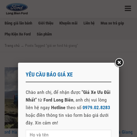
Bảng giá lăn bánh
Giới thiệu
Khuyến mãi
Liên hệ
Mua xe trả góp
Phụ Kiện Xe Ford
Sản phẩm
Trang chủ
→
Posts Tagged "giá xe ford hà giang"
YÊU CẦU BÁO GIÁ XE
Chào anh chị, để nhận được
"Giá Xe Ưu Đãi
Nhất"
từ
Ford Long Biên
, anh chị vui lòng
liên hệ ngay
Hotline
theo số
0979.02.8283
hoặc điền thông tin vào form báo giá dưới
đây. Xin cảm ơn!
Ford Hà Giang – Cập Nhật Giá Bán, Mua Bán Xe Ford Tại Hà Giang