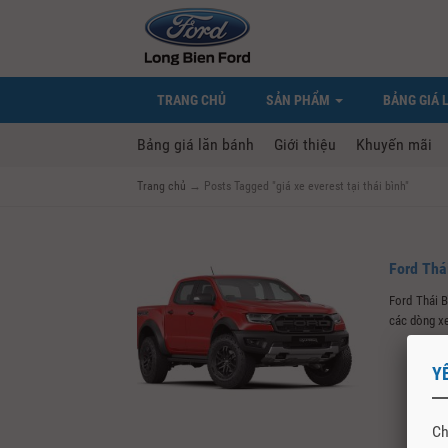
TRANG CHỦ
SẢN PHẨM
BẢNG GIÁ 
Bảng giá lăn bánh
Giới thiệu
Khuyến mãi
Trang chủ
→
Posts Tagged "giá xe everest tại thái bình"
Ford Thá
Ford Thái 
các dòng xe
Y
Ch