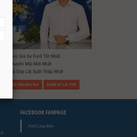
- Mức Giá Xe Ford Tốt Nhất.
- Khuyến Mãi Mới Nhất
- Trả Góp Lãi Suất Thấp Nhất
YÊU CẦU BÁO GIÁ
ĐĂNG KÝ LÁI THỬ
FACEBOOK FANPAGE
Ford Long Biên
cả