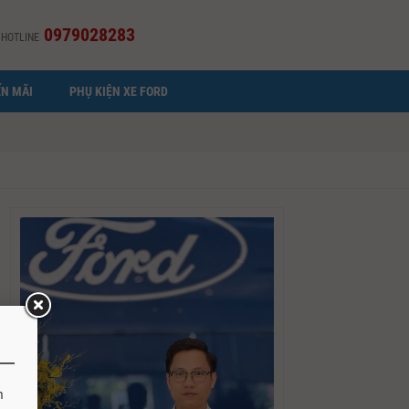
0979028283
HOTLINE
N MÃI
PHỤ KIỆN XE FORD
h