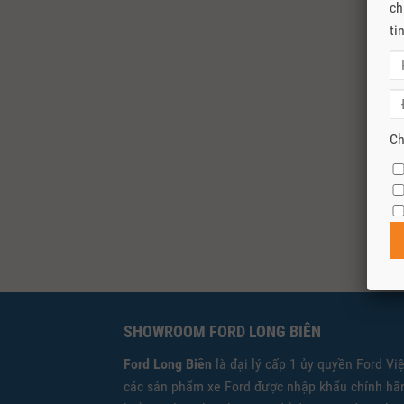
ch
ti
Ch
SHOWROOM FORD LONG BIÊN
Ford Long Biên
là đại lý cấp 1 ủy quyền Ford Vi
các sản phẩm xe Ford được nhập khẩu chính hãn