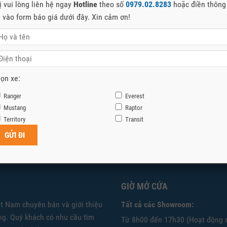
ị vui lòng liên hệ ngay
Hotline
theo số
0979.02.8283
hoặc điền thông
n vào form báo giá dưới đây. Xin cảm ơn!
ọn xe:
Ranger
Everest
Mustang
Raptor
Territory
Transit
GIỜ MỞ CỬA
ệt Nam chuyên bán và giới thiệu
Tất cả các Showroom:
g. Quý khách có nhu cầu tìm
Từ 8h00 đến 17h30 (Hoạt động 