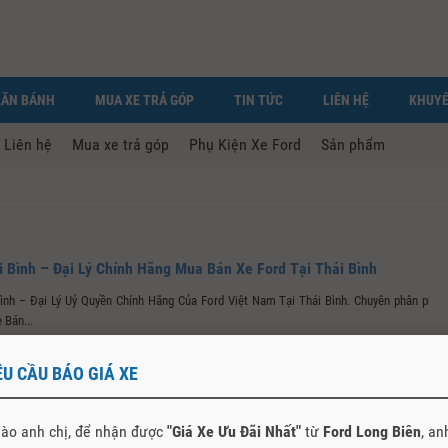
LĂN BÁNH
MUA XE TRẢ GÓP
TIN TỨC
LIÊN HỆ
KHUYẾ
Liên hệ
Mua xe trả góp
Phụ Kiện Xe Ford
Sản phẩm
i Bình – Đại Lý Chính Hãng Mua Bán Xe Ford Tại Thái Bình
Bình – Đại Lý Uỷ Quyền Chính Hãng Của Ford Việt Nam Tại Thái Bình. Chuyên phân phối
 Bán...
ÊU CẦU BÁO GIÁ XE
ào anh chị, để nhận được
"Giá Xe Ưu Đãi Nhất"
từ
Ford Long Biên
, an