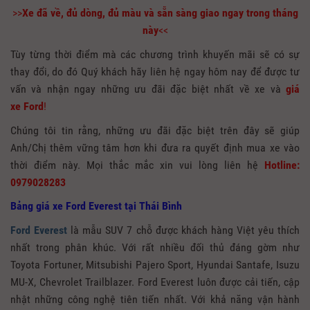
>>
Xe đã về, đủ dòng, đủ màu và sẵn sàng giao ngay trong tháng
này
<<
Tùy từng thời điểm mà các chương trình khuyến mãi sẽ có sự
thay đổi, do đó Quý khách hãy liên hệ ngay hôm nay để được tư
vấn và nhận ngay những ưu đãi đặc biệt nhất về xe và
giá
xe
Ford
!
Chúng tôi tin rằng, những ưu đãi đặc biệt trên đây sẽ giúp
Anh/Chị thêm vững tâm hơn khi đưa ra quyết định mua xe vào
thời điểm này. Mọi thắc mắc xin vui lòng liên hệ
Hotline:
0979028283
Bảng giá xe Ford Everest tại Thái Bình
Ford Everest
là mẫu SUV 7 chỗ được khách hàng Việt yêu thích
nhất trong phân khúc. Với rất nhiều đối thủ đáng gờm như
Toyota Fortuner, Mitsubishi Pajero Sport, Hyundai Santafe, Isuzu
MU-X, Chevrolet Trailblazer. Ford Everest luôn được cải tiến, cập
nhật những công nghệ tiên tiến nhất. Với khả năng vận hành