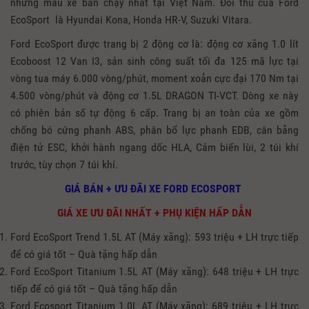
những mẫu xe bán chạy nhất tại Việt Nam. Đối thủ của Ford
EcoSport là Hyundai Kona, Honda HR-V, Suzuki Vitara.
Ford EcoSport được trang bị 2 động cơ là: động cơ xăng 1.0 lít
Ecoboost 12 Van I3, sản sinh công suất tối đa 125 mã lực tại
vòng tua máy 6.000 vòng/phút, moment xoắn cực đại 170 Nm tại
4.500 vòng/phút và động cơ 1.5L DRAGON TI-VCT. Dòng xe này
có phiên bản số tự động 6 cấp. Trang bị an toàn của xe gồm
chống bó cứng phanh ABS, phân bổ lực phanh EDB, cân bằng
điện tử ESC, khởi hành ngang dốc HLA, Cảm biến lùi, 2 túi khí
trước, tùy chọn 7 túi khí.
GIÁ BÁN + ƯU ĐÃI XE FORD ECOSPORT
GIÁ XE ƯU ĐÃI NHẤT + PHỤ KIỆN HẤP DẪN
Ford EcoSport Trend 1.5L AT (Máy xăng): 593 triệu + LH trực tiếp
để có giá tốt – Quà tặng hấp dẫn
Ford EcoSport Titanium 1.5L AT (Máy xăng): 648 triệu + LH trực
tiếp để có giá tốt – Quà tặng hấp dẫn
Ford Ecosport Titanium 1.0L AT (Máy xăng): 689 triệu + LH trực