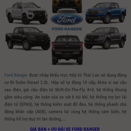
Ford Ranger
được nhập khẩu trực tiếp từ Thái Lan sử dụng động
cơ Bi-Turbo Diesel 2.0L. Hộp số tự động 10 cấp, khóa vi sai cầu
sau điện, gài cầu điện tử Shift-On-The-Fly 4×4, hệ thống khung
gầm siêu cứng. An toàn của xe với 6 túi khí, hệ thống trợ lực lái
điện tử (EPAS), hệ thống kiểm soát đổ đèo, hệ thống phanh chủ
động khẩn cấp (AEB), camera lùi cùng hệ thống cảm biến, hệ
thống hỗ trợ duy trì làn đường,…
GIÁ BÁN + ƯU ĐÃI XE FORD RANGER