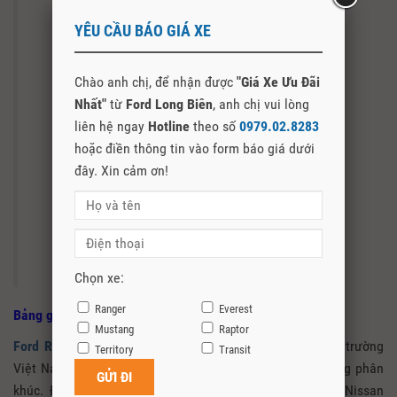
YÊU CẦU BÁO GIÁ XE
Chào anh chị, để nhận được
"Giá Xe Ưu Đãi
Nhất"
từ
Ford Long Biên
, anh chị vui lòng
liên hệ ngay
Hotline
theo số
0979.02.8283
hoặc điền thông tin vào form báo giá dưới
đây. Xin cảm ơn!
Màu Đen
Chọn xe:
Ranger
Everest
Bảng giá xe Ford Ranger tại Thái Bình
Mustang
Raptor
Ford Ranger
được mệnh danh ông “vua bán tải” tại thị trường
Territory
Transit
Việt Nam khi chiếc xe này chiếm gần 60% thị trường trong phân
khúc. Đối thủ của Ford Ranger là Chevrolet Colorado, Nissan