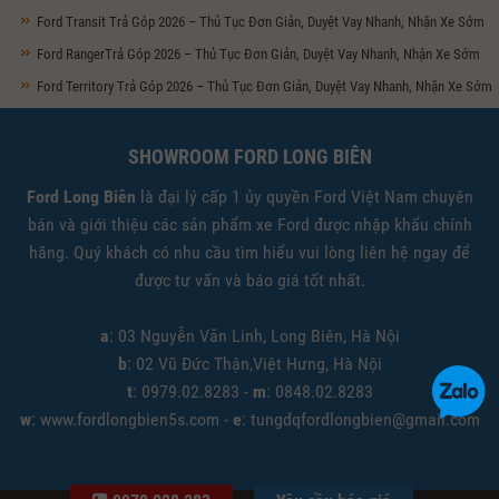
Ford Transit Trả Góp 2026 – Thủ Tục Đơn Giản, Duyệt Vay Nhanh, Nhận Xe Sớm
Ford RangerTrả Góp 2026 – Thủ Tục Đơn Giản, Duyệt Vay Nhanh, Nhận Xe Sớm
Ford Territory Trả Góp 2026 – Thủ Tục Đơn Giản, Duyệt Vay Nhanh, Nhận Xe Sớm
SHOWROOM FORD LONG BIÊN
Ford Long Biên
là đại lý cấp 1 ủy quyền Ford Việt Nam chuyên
bán và giới thiệu các sản phẩm xe Ford được nhập khẩu chính
hãng. Quý khách có nhu cầu tìm hiểu vui lòng liên hệ ngay để
được tư vấn và báo giá tốt nhất.
a
: 03 Nguyễn Văn Linh, Long Biên, Hà Nội
b
: 02 Vũ Đức Thận,Việt Hưng, Hà Nội
t
: 0979.02.8283 -
m
: 0848.02.8283
w
: www.fordlongbien5s.com -
e
: tungdqfordlongbien@gmail.com