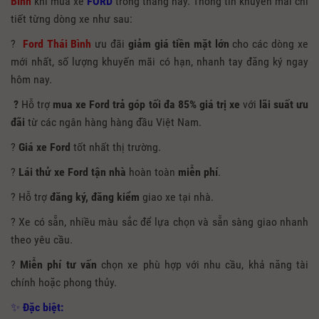
Bình
khi mua xe
FORD
trong tháng này. Thông tin khuyến mãi chi
tiết từng dòng xe như sau:
?
Ford Thái Bình
ưu đãi
giảm giá tiền mặt lớn
cho các dòng xe
mới nhất, số lượng khuyến mãi có hạn, nhanh tay đăng ký ngay
hôm nay.
?
Hỗ trợ
mua xe Ford trả góp tối đa 85% giá trị xe
với
lãi suất ưu
đãi
từ các ngân hàng hàng đầu Việt Nam.
?
Giá
xe Ford
tốt nhất thị trường.
?
Lái thử xe Ford tận nhà
hoàn toàn
miễn phí
.
? Hỗ trợ
đăng ký, đăng kiểm
giao xe tại nhà.
? Xe có sẵn, nhiều màu sắc để lựa chọn và sẵn sàng giao nhanh
theo yêu cầu.
?
Miễn phí tư vấn
chọn xe phù hợp với nhu cầu, khả năng tài
chính hoặc phong thủy.
✨
Đặc biệt: