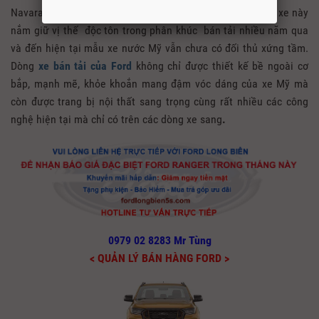
Navara, ISUZU D-max và Mitsubishi Triton. Tuy nhiên mẫu xe này
nắm giữ vị thế độc tôn trong phân khúc bán tải nhiều năm qua
và đến hiện tại mẫu xe nước Mỹ vẫn chưa có đối thủ xứng tầm.
Dòng
xe bán tải của Ford
không chỉ được thiết kế bề ngoài cơ
bắp, mạnh mẽ, khỏe khoắn mang đậm vóc dáng của xe Mỹ mà
còn được trang bị nội thất sang trọng cùng rất nhiều các công
nghệ hiện tại mà chỉ có trên các dòng xe sang
.
0979 02 8283 Mr Tùng
< QUẢN LÝ BÁN HÀNG FORD >