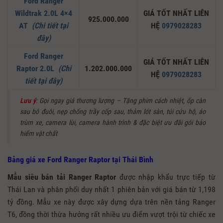
Ford Ranger
Wildtrak 2.0L 4×4
GIÁ TỐT NHẤT LIÊN
925.000.000
AT
(Chi tiết tại
HỆ
0979028283
đây)
Ford Ranger
GIÁ TỐT NHẤT LIÊN
Raptor 2.0L
(Chi
1.202.000.000
HỆ
0979028283
tiết tại đây)
Lưu ý
: Gọi ngay giá thương lượng – Tặng phim cách nhiệt, ốp càn
sau bô đuôi, nẹp chống trầy cốp sau, thảm lót sàn, túi cứu hộ, áo
trùm xe, camera lùi, camera hành trình & đặc biệt ưu đãi gói bảo
hiểm vật chất
Bảng giá xe Ford Ranger Raptor tại Thái Bình
Mẫu
siêu bán tải Ranger Raptor
được nhập khẩu trực tiếp từ
Thái Lan và phân phối duy nhất 1 phiên bản với giá bán từ 1,198
tỷ đồng. Mẫu xe này được xây dựng dựa trên nền tảng Ranger
T6, đồng thời thừa hưởng rất nhiều ưu điểm vượt trội từ chiếc xe