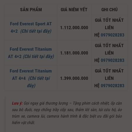
SẢN PHẨM
GIÁ NIÊM YẾT
GHI CHÚ
GIÁ TỐT NHẤT
Ford Everest Sport AT
1.112.000.000
LIÊN
4×2
(Chi tiết tại đây)
HỆ
0979028283
GIÁ TỐT NHẤT
Ford Everest Titanium
1.181.000.000
LIÊN
AT 4×2
(Chi tiết tại đây)
HỆ
0979028283
Ford Everest Titanium
GIÁ TỐT NHẤT
AT 4×4
(Chi tiết tại
1.399.000.000
LIÊN
đây)
HỆ
0979028283
Lưu ý:
Gọi ngay giá thương lượng – Tặng phim cách nhiệt, ốp càn
sau bô đuôi, nẹp chống trầy cốp sau, thảm lót sàn, túi cứu hộ, áo
trùm xe, camera lùi, camera hành trình & đặc biệt ưu đãi gói bảo
hiểm vật chất.