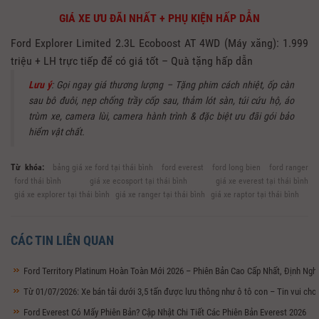
GIÁ XE ƯU ĐÃI NHẤT + PHỤ KIỆN HẤP DẪN
Ford Explorer Limited 2.3L Ecoboost AT 4WD (Máy xăng): 1.999
triệu + LH trực tiếp để có giá tốt – Quà tặng hấp dẫn
Lưu ý
: Gọi ngay giá thương lượng – Tặng phim cách nhiệt, ốp càn
sau bô đuôi, nẹp chống trầy cốp sau, thảm lót sàn, túi cứu hộ, áo
trùm xe, camera lùi, camera hành trình & đặc biệt ưu đãi gói bảo
hiểm vật chất.
Từ khóa:
bảng giá xe ford tại thái bình
ford everest
ford long bien
ford ranger
ford thái bình
giá xe ecosport tại thái bình
giá xe everest tại thái bình
giá xe explorer tại thái bình
giá xe ranger tại thái bình
giá xe raptor tại thái bình
CÁC TIN LIÊN QUAN
Ford Territory Platinum Hoàn Toàn Mới 2026 – Phiên Bản Cao Cấp Nhất, Định Ng
Từ 01/07/2026: Xe bán tải dưới 3,5 tấn được lưu thông như ô tô con – Tin vui ch
Ford Everest Có Mấy Phiên Bản? Cập Nhật Chi Tiết Các Phiên Bản Everest 2026