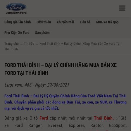
Bảng giá lăn bánh
Giới thiệu
Khuyến mãi
Liên hệ
Mua xe trả góp
Phụ Kiện Xe Ford
Sản phẩm
Trang chủ
→
Tin tức
→
Ford Thái Bình – Đại Lý Chính Hãng Mua Bán Xe Ford Tại
Thái Bình
FORD THÁI BÌNH – ĐẠI LÝ CHÍNH HÃNG MUA BÁN XE
FORD TẠI THÁI BÌNH
Lượt xem: 466 - Ngày: 29/08/2021
Ford Thái Bình – Đại Lý Uỷ Quyền Chính Hãng Của Ford Việt Nam Tại Thái
Bình. Chuyên phân phối các dòng xe Bán Tải, xe con, xe SUV, xe Thương
mại với dịch vụ và giá cả tốt nhất.
Bảng giá xe Ô tô
Ford
cập nhật mới nhất tại
Thái Bình.
✅Giá
xe Ford Ranger, Everest, Explorer, Raptor, EcoSport,