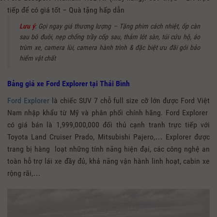
tiếp để có giá tốt – Quà tặng hấp dẫn
Lưu ý
: Gọi ngay giá thương lượng – Tặng phim cách nhiệt, ốp càn
sau bô đuôi, nẹp chống trầy cốp sau, thảm lót sàn, túi cứu hộ, áo
trùm xe, camera lùi, camera hành trình & đặc biệt ưu đãi gói bảo
hiểm vật chất
Bảng giá xe Ford Explorer tại Thái Bình
Ford Explorer
là chiếc SUV 7 chỗ full size cỡ lớn được Ford Việt
Nam nhập khẩu từ Mỹ và phân phối chính hãng. Ford Explorer
có giá bán là 1,999,000,000 đối thủ cạnh tranh trực tiếp với
Toyota Land Cruiser Prado, Mitsubishi Pajero,… Explorer được
trang bị hàng loạt những tính năng hiện đại, các công nghệ an
toàn hỗ trợ lái xe đầy đủ, khả năng vận hành linh hoạt, cabin xe
rộng rãi,…