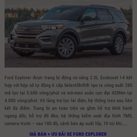
Ford Explorer được trang bị động cơ xăng 2.3L Ecoboost I-4 kết
hợp với hộp số tự động 6 cấp SelectShift® tạo ra công suất 280
mã lực tại 5.600 vòng/phút và mô-men xoắn cực đại 420Nm tại
4.000 vòng/phút. Vô lăng trợ lực lái điện, hệ thống treo sau liên
kết đa điểm. Trang bị an toàn trên xe gồm hỗ trợ khởi hành
ngang dốc, hỗ trợ đổ đèo, hệ thống kiểm soát địa hình TMS,
camera trước – sau 180 độ, cảnh báo áp suất lốp, 10 túi khí,…
GIÁ BÁN + ƯU ĐÃI XE FORD EXPLORER