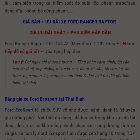
lùi, cảm biến trong xe, kiểm soát áp suất lốp, phanh trước/sau
dạng đĩa, chống bó cứng phanh,…
GIÁ BÁN + ƯU ĐÃI XE FORD RANGER RAPTOR
GIÁ ƯU ĐÃI NHẤT + PHỤ KIỆN HẤP DẪN
Ford Ranger Raptor 2.0L 4×4 AT (Máy dầu): 1.202 triệu +
LH trực
tiếp để có giá tốt
– Quà tặng hấp dẫn
Lưu ý
:
Gọi ngay giá thương lượng – Tặng phim cách nhiệt, ốp càn
sau bô đuôi, nẹp chống trầy cốp sau, thảm lót sàn, túi cứu hộ, áo
trùm xe, camera lùi, camera hành trình & đặc biệt ưu đãi gói bảo
hiểm vật chất
Bảng giá xe Ford Ecosport tại Thái Bình
Ford EcoSport
là chiếc SUV cỡ nhỏ được mệnh danh là “chuyên
gia đường phố”. Với tính đa dụng , dễ len lỏi trong khu vực đô thị
đông đúc, vừa có khả năng chinh phục các cung đường tỉnh xa
và giá cả hợp lý Ford Ecosport luôn được xếp hạng 10 trong TOP