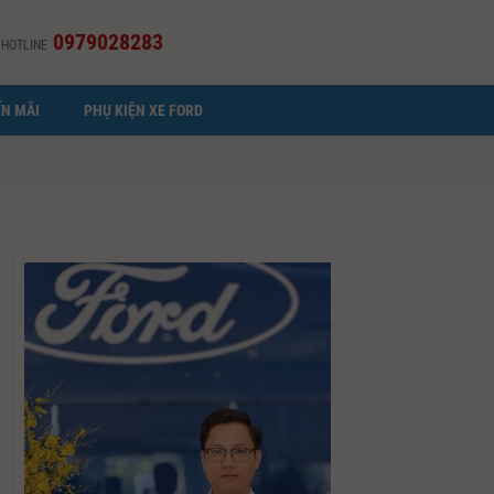
0979028283
HOTLINE
N MÃI
PHỤ KIỆN XE FORD