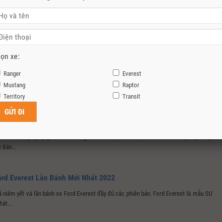
iao Xe Dịch Vụ Lưu Động Ford Hoàn Toàn Mới
y 26/10/2024 tại đại lý Ford Long Biên, Ford Việt Nam đã bàn giao xe dịch vụ lưu động
oàn toàn...
ọn xe:
g Biên Triển Khai Chương Trình Khuyến Mại Xe Ford Tháng 1/2024
Ranger
Everest
n, xuân sắp về, lòng người hân hoan đón chờ một năm mới thật nhiều may mắn, sôi
Mustang
Raptor
! Ford...
Territory
Transit
i Bình – Đại Lý Chính Hãng Mua Bán Xe Ford Tại Thái Bình
Bình – Đại Lý Uỷ Quyền Chính Hãng Của Ford Việt Nam Tại Thái Bình. Chuyên phân phối
 Bán...
ord Everest Lăn Bánh Mới Nhất 2022
á niêm yết và lăn bánh xe Ford Everest đầy đủ các phiên bản. Ford Everest là mẫu SUV 7
át...