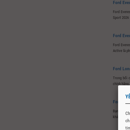
Ford Eve
Ford Evere
Sport 2026 
Ford Eve
Ford Evere
Active là p
Ford Lon
Trong bối 
chính hãng..
Y
Ford Lon
Bạn khao kh
Ch
khám phá m
ch
ti