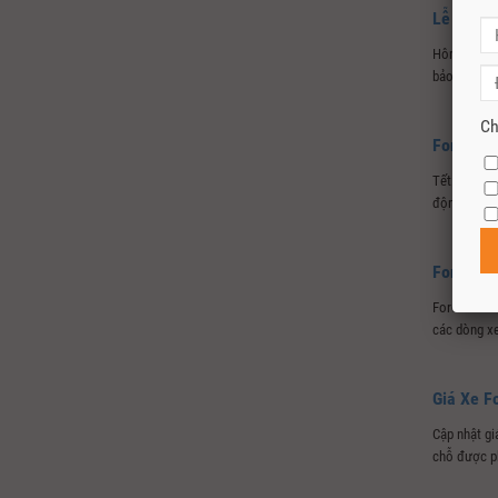
Lễ Bàn G
Hôm nay ngà
bảo dưỡng h
Ch
Ford Lon
Tết sắp đế
động sắp tới
Ford Thá
Ford Thái 
các dòng xe
Giá Xe F
Cập nhật gi
chỗ được ph