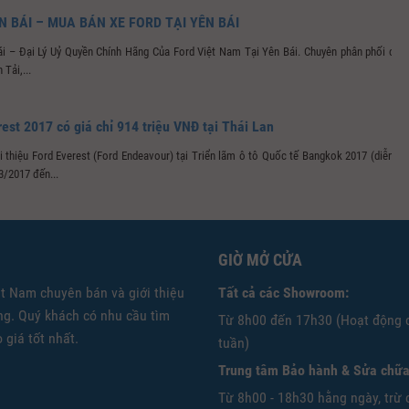
N BÁI – MUA BÁN XE FORD TẠI YÊN BÁI
ái – Đại Lý Uỷ Quyền Chính Hãng Của Ford Việt Nam Tại Yên Bái. Chuyên phân phối các
Tải,...
est 2017 có giá chỉ 914 triệu VNĐ tại Thái Lan
i thiệu Ford Everest (Ford Endeavour) tại Triển lãm ô tô Quốc tế Bangkok 2017 (diễn ra
3/2017 đến...
GIỜ MỞ CỬA
ệt Nam chuyên bán và giới thiệu
Tất cả các Showroom:
g. Quý khách có nhu cầu tìm
Từ 8h00 đến 17h30 (Hoạt động 
 giá tốt nhất.
tuần)
Trung tâm Bảo hành & Sửa chữa
Từ 8h00 - 18h30 hằng ngày, trừ 