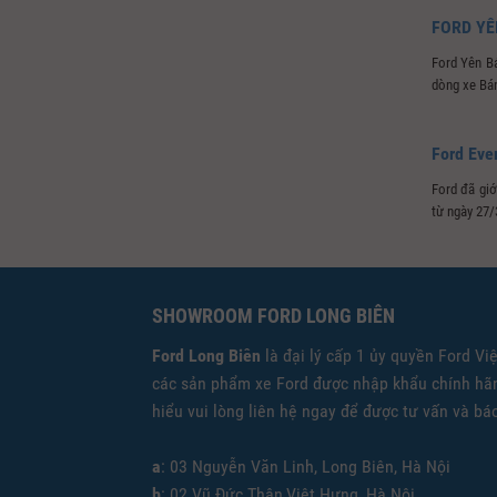
FORD YÊ
Ford Yên B
dòng xe Bán 
Ford Ever
Ford đã giớ
từ ngày 27/
SHOWROOM FORD LONG BIÊN
Ford Long Biên
là đại lý cấp 1 ủy quyền Ford Vi
các sản phẩm xe Ford được nhập khẩu chính hãn
hiểu vui lòng liên hệ ngay để được tư vấn và báo
a
: 03 Nguyễn Văn Linh, Long Biên, Hà Nội
b
: 02 Vũ Đức Thận,Việt Hưng, Hà Nội