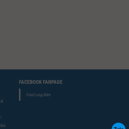
FACEBOOK FANPAGE
Ford Long Biên
cả
:
chủ