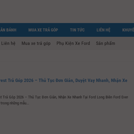
LĂN BÁNH
MUA XE TRẢ GÓP
TIN TỨC
LIÊN HỆ
KHUYẾ
Liên hệ
Mua xe trả góp
Phụ Kiện Xe Ford
Sản phẩm
rest Trả Góp 2026 – Thủ Tục Đơn Giản, Duyệt Vay Nhanh, Nhận Xe
st Trả Góp 2026 – Thủ Tục Đơn Giản, Nhận Xe Nhanh Tại Ford Long Biên Ford Everest
 trong những mẫu...