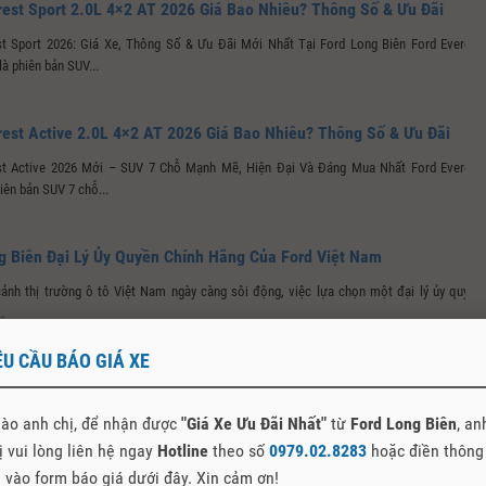
rest Sport 2.0L 4×2 AT 2026 Giá Bao Nhiêu? Thông Số & Ưu Đãi
st Sport 2026: Giá Xe, Thông Số & Ưu Đãi Mới Nhất Tại Ford Long Biên Ford Everest
là phiên bản SUV...
rest Active 2.0L 4×2 AT 2026 Giá Bao Nhiêu? Thông Số & Ưu Đãi
st Active 2026 Mới – SUV 7 Chỗ Mạnh Mẽ, Hiện Đại Và Đáng Mua Nhất Ford Everest
hiên bản SUV 7 chỗ...
g Biên Đại Lý Ủy Quyền Chính Hãng Của Ford Việt Nam
cảnh thị trường ô tô Việt Nam ngày càng sôi động, việc lựa chọn một đại lý ủy quyền
.
ÊU CẦU BÁO GIÁ XE
g Biên – Thời Điểm Vàng Mua Xe Ford trong tháng 11
át một chiếc xe Ford mạnh mẽ, bền bỉ và thông minh để cùng bạn bứt phá mọi giới hạn,
ào anh chị, để nhận được
"Giá Xe Ưu Đãi Nhất"
từ
Ford Long Biên
, an
ọi...
ị vui lòng liên hệ ngay
Hotline
theo số
0979.02.8283
hoặc điền thông
n vào form báo giá dưới đây. Xin cảm ơn!