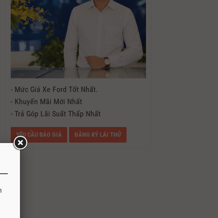
- Mức Giá Xe Ford Tốt Nhất.
- Khuyến Mãi Mới Nhất
- Trả Góp Lãi Suất Thấp Nhất
YÊU CẦU BÁO GIÁ
ĐĂNG KÝ LÁI THỬ
h