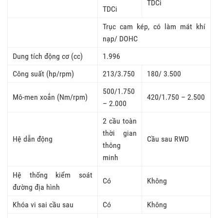
TDCi
TDCi
Trục cam kép, có làm mát khí
nạp/ DOHC
Dung tích động cơ (cc)
1.996
Công suất (hp/rpm)
213/3.750
180/ 3.500
500/1.750
Mô-men xoắn (Nm/rpm)
420/1.750 – 2.500
– 2.000
2 cầu toàn
thời gian
Hệ dẫn động
Cầu sau RWD
thông
minh
Hệ thống kiểm soát
Có
Không
đường địa hình
Khóa vi sai cầu sau
Có
Không