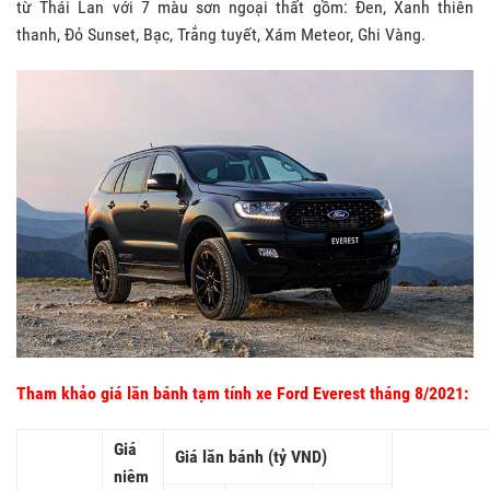
từ Thái Lan với 7 màu sơn ngoại thất gồm: Đen, Xanh thiên
thanh, Đỏ Sunset, Bạc, Trắng tuyết, Xám Meteor, Ghi Vàng.
Tham khảo giá lăn bánh tạm tính
xe Ford Everest
tháng 8/2021:
Giá
Giá lăn bánh (tỷ VND)
niêm