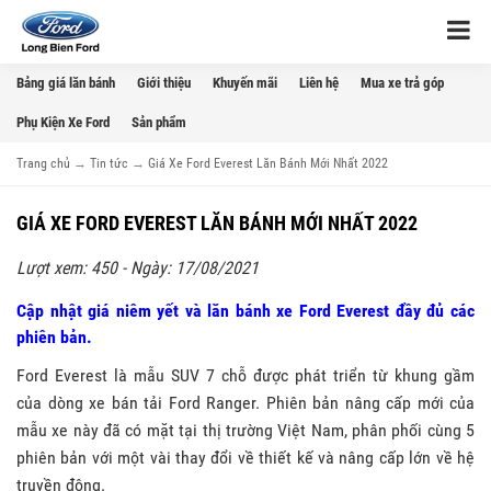
Bảng giá lăn bánh
Giới thiệu
Khuyến mãi
Liên hệ
Mua xe trả góp
Phụ Kiện Xe Ford
Sản phẩm
Trang chủ
→
Tin tức
→
Giá Xe Ford Everest Lăn Bánh Mới Nhất 2022
GIÁ XE FORD EVEREST LĂN BÁNH MỚI NHẤT 2022
Lượt xem: 450 - Ngày: 17/08/2021
Cập nhật giá niêm yết và lăn bánh xe Ford Everest đầy đủ các
phiên bản.
Ford Everest là mẫu SUV 7 chỗ được phát triển từ khung gầm
của dòng xe bán tải Ford Ranger. Phiên bản nâng cấp mới của
mẫu xe này đã có mặt tại thị trường Việt Nam, phân phối cùng 5
phiên bản với một vài thay đổi về thiết kế và nâng cấp lớn về hệ
truyền động.