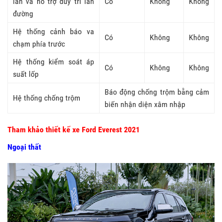
làn và hỗ trợ duy trì làn
Có
Không
Không
đường
Hệ thống cảnh báo va
Có
Không
Không
chạm phía trước
Hệ thống kiểm soát áp
Có
Không
Không
suất lốp
Báo động chống trộm bằng cảm
Hệ thống chống trộm
biến nhận diện xâm nhập
Tham khảo thiết kế xe Ford Everest 2021
Ngoại thất