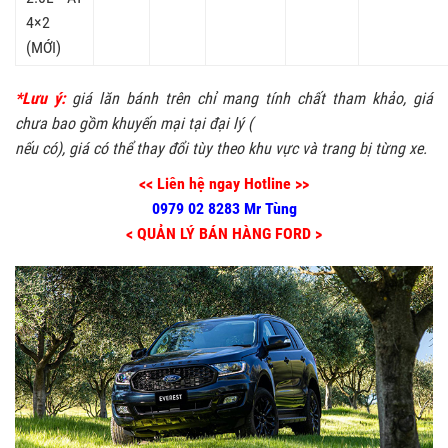
4×2
(MỚI)
*Lưu ý:
giá lăn bánh trên chỉ mang tính chất tham khảo, giá
chưa bao gồm khuyến mại tại đại lý (
nếu có), giá có thể thay đổi tùy theo khu vực và trang bị từng xe.
<< Liên hệ ngay Hotline >>
0979 02 8283 Mr Tùng
< QUẢN LÝ BÁN HÀNG FORD >