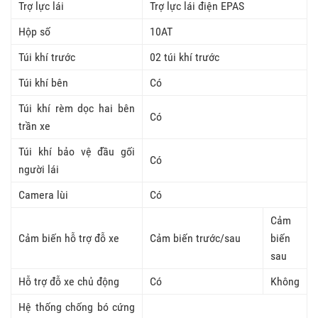
Trợ lực lái
Trợ lực lái điện EPAS
Hộp số
10AT
Túi khí trước
02 túi khí trước
Túi khí bên
Có
Túi khí rèm dọc hai bên
Có
trần xe
Túi khí bảo vệ đầu gối
Có
người lái
Camera lùi
Có
Cảm
Cảm biến hỗ trợ đỗ xe
Cảm biến trước/sau
biến
sau
Hỗ trợ đỗ xe chủ động
Có
Không
Hệ thống chống bó cứng