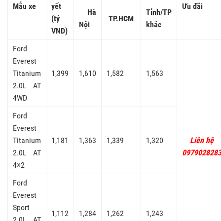
Mẫu xe
yết
Ưu đãi
Hà
Tỉnh/TP
(tỷ
TP.HCM
Nội
khác
VND)
Ford
Everest
Titanium
1,399
1,610
1,582
1,563
2.0L AT
4WD
Ford
Everest
Titanium
1,181
1,363
1,339
1,320
Liên hệ
2.0L AT
097902828
4×2
Ford
Everest
Sport
1,112
1,284
1,262
1,243
2.0L AT