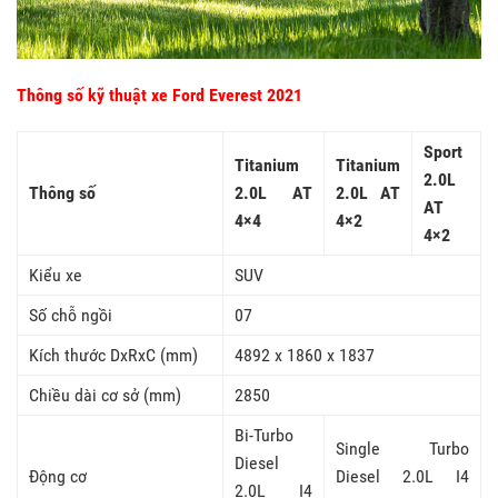
Thông số kỹ thuật xe Ford Everest 2021
Sport
Titanium
Titanium
2.0L
Thông số
2.0L AT
2.0L AT
AT
4×4
4×2
4×2
Kiểu xe
SUV
Số chỗ ngồi
07
Kích thước DxRxC (mm)
4892 x 1860 x 1837
Chiều dài cơ sở (mm)
2850
Bi-Turbo
Single Turbo
Diesel
Động cơ
Diesel 2.0L I4
2.0L I4