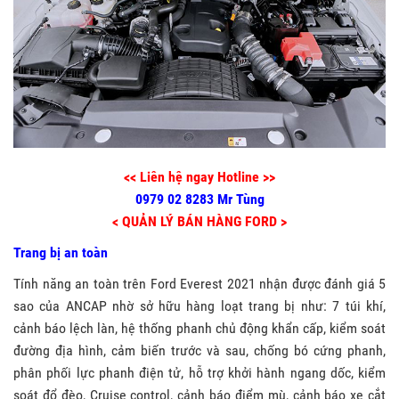
<< Liên hệ ngay Hotline >>
0979 02 8283 Mr Tùng
< QUẢN LÝ BÁN HÀNG FORD >
Trang bị an toàn
Tính năng an toàn trên Ford Everest 2021 nhận được đánh giá 5
sao của ANCAP nhờ sở hữu hàng loạt trang bị như: 7 túi khí,
cảnh báo lệch làn, hệ thống phanh chủ động khẩn cấp, kiểm soát
đường địa hình, cảm biến trước và sau, chống bó cứng phanh,
phân phối lực phanh điện tử, hỗ trợ khởi hành ngang dốc, kiểm
soát đổ đèo, Cruise control, cảnh báo điểm mù, cảnh báo xe cắt