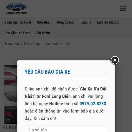
Bảng giá lăn bánh
Giới thiệu
Khuyến mãi
Liên hệ
Mua xe trả góp
Phụ Kiện Xe Ford
Sản phẩm
Trang chủ
→
Posts Tagged "lăn bánh everest"
YÊU CẦU BÁO GIÁ XE
Chào anh chị, để nhận được
"Giá Xe Ưu Đãi
Nhất"
từ
Ford Long Biên
, anh chị vui lòng
liên hệ ngay
Hotline
theo số
0979.02.8283
hoặc điền thông tin vào form báo giá dưới
đây. Xin cảm ơn!
Giá Xe Ford Everest Lăn Bánh Mới Nhất 2022