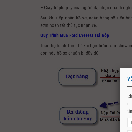
– Giấy tờ pháp lý của người đại diện doanh nghi
Sau khi tiếp nhận hồ sơ, ngân hàng sẽ tiến hà
sớm hoàn tất thủ tục nhận xe.
Quy Trình Mua Ford Everest Trả Góp
Toàn bộ hành trình từ khi bạn bước vào showroo
gọn nếu hồ sơ chuẩn bị đầy đủ.
Y
Ch
ch
ti