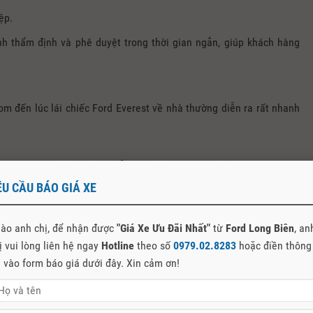
ệp.
nh thẩm định và phê duyệt trong thời gian ngắn, giúp khách hàng
m đến lúc lái chiếc Ford Everest về nhà thường diễn ra rất nhanh
ÊU CẦU BÁO GIÁ XE
ào anh chị, để nhận được
"Giá Xe Ưu Đãi Nhất"
từ
Ford Long Biên
, an
ị vui lòng liên hệ ngay
Hotline
theo số
0979.02.8283
hoặc điền thông
n vào form báo giá dưới đây. Xin cảm ơn!