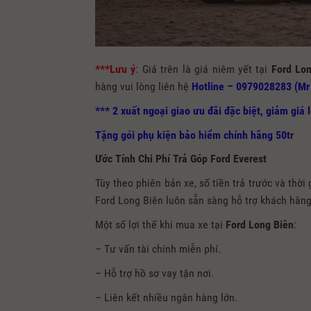
***Lưu ý
:
Giá trên là giá niêm yết tại
Ford Lo
hàng vui lòng liên hệ
Hotline – 0979028283
(Mr
*** 2 xuất ngoại giao ưu đãi đặc biệt, giảm giá l
Tặng gói phụ kiện bảo hiểm chính hãng 50t
r
Ước Tính Chi Phí Trả Góp Ford Everest
Tùy theo phiên bản xe, số tiền trả trước và thờ
Ford Long Biên luôn sẵn sàng hỗ trợ khách hàng
Một số lợi thế khi mua xe tại
Ford Long Biên
:
– Tư vấn tài chính miễn phí.
– Hỗ trợ hồ sơ vay tận nơi.
– Liên kết nhiều ngân hàng lớn.