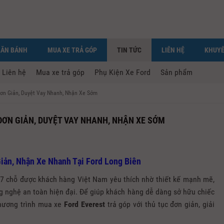
LĂN BÁNH
MUA XE TRẢ GÓP
TIN TỨC
LIÊN HỆ
KHUYẾ
Liên hệ
Mua xe trả góp
Phụ Kiện Xe Ford
Sản phẩm
Đơn Giản, Duyệt Vay Nhanh, Nhận Xe Sớm
 ĐƠN GIẢN, DUYỆT VAY NHANH, NHẬN XE SỚM
Giản, Nhận Xe Nhanh Tại Ford Long Biên
7 chỗ được khách hàng Việt Nam yêu thích nhờ thiết kế mạnh mẽ,
g nghệ an toàn hiện đại. Để giúp khách hàng dễ dàng sở hữu chiếc
ương trình mua xe
Ford Everest
trả góp với thủ tục đơn giản, giải