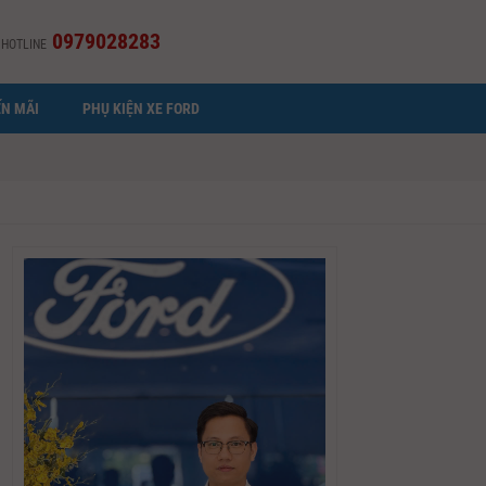
0979028283
HOTLINE
N MÃI
PHỤ KIỆN XE FORD