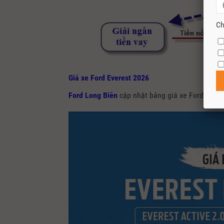
Ch
Giá xe Ford Everest 2026
Ford Long Biên
cập nhật bảng giá xe Ford Evere