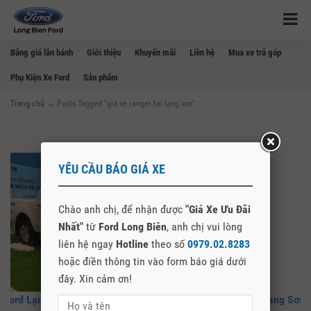
Bảng giá lăn bánh
Giới thiệu
Khuyến mãi
Liên hệ
Mua xe trả góp
Phụ Kiện Xe Ford
Sản phẩm
Trang chủ
→
Posts Tagged "giá xe ranger tại lạng sơn"
YÊU CẦU BÁO GIÁ XE
Chào anh chị, để nhận được
"Giá Xe Ưu Đãi
Nhất"
từ
Ford Long Biên
, anh chị vui lòng
liên hệ ngay
Hotline
theo số
0979.02.8283
hoặc điền thông tin vào form báo giá dưới
đây. Xin cảm ơn!
Ford Lạng Sơn – Đại Lý Chính Hãng Mua Bán Xe Ford Tại Lạng Sơn