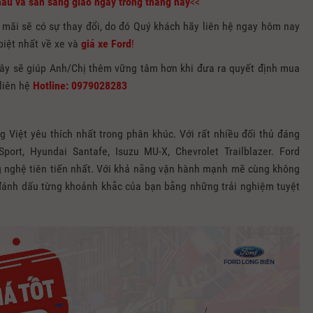
màu và sẵn sàng giao ngay trong tháng này
<<
 mãi sẽ có sự thay đổi, do đó Quý khách hãy liên hệ ngay hôm nay
biệt nhất về xe và
giá xe
Ford
!
 đây sẽ giúp Anh/Chị thêm vững tâm hơn khi đưa ra quyết định mua
 liên hệ
Hotline: 0979028283
Việt yêu thích nhất trong phân khúc. Với rất nhiều đối thủ đáng
port, Hyundai Santafe, Isuzu MU-X, Chevrolet Trailblazer. Ford
ng nghệ tiên tiến nhất. Với khả năng vận hành mạnh mẽ cùng không
ánh dấu từng khoảnh khắc của bạn bằng những trải nghiệm tuyệt