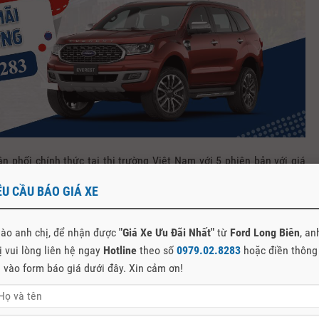
 phối chính thức tại thị trường Việt Nam với 5 phiên bản với giá
nhiên đầu tháng 03/2021,
Ford Everest Sport
chính thức được giới
ÊU CẦU BÁO GIÁ XE
Trend trước đó.
ào anh chị, để nhận được
"Giá Xe Ưu Đãi Nhất"
từ
Ford Long Biên
, an
ị vui lòng liên hệ ngay
Hotline
theo số
0979.02.8283
hoặc điền thông
n vào form báo giá dưới đây. Xin cảm ơn!