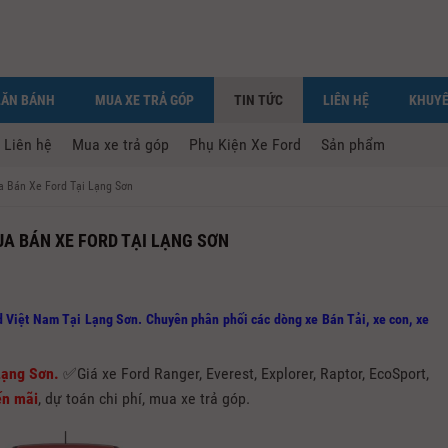
LĂN BÁNH
MUA XE TRẢ GÓP
TIN TỨC
LIÊN HỆ
KHUYẾ
Liên hệ
Mua xe trả góp
Phụ Kiện Xe Ford
Sản phẩm
a Bán Xe Ford Tại Lạng Sơn
UA BÁN XE FORD TẠI LẠNG SƠN
 Việt Nam Tại Lạng Sơn. Chuyên phân phối các dòng xe Bán Tải, xe con, xe
Lạng Sơn.
✅Giá xe Ford Ranger, Everest, Explorer, Raptor, EcoSport,
n mãi
, dự toán chi phí, mua xe trả góp.