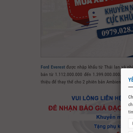
Ford Everest
được nhập khẩu từ Thái lan và phân
bán từ 1.112.000.000 đến 1.399.000.000. Tuy 
Y
thiệu để thay thế cho 2 phiên bản Ambiente và 
Ch
ch
ti