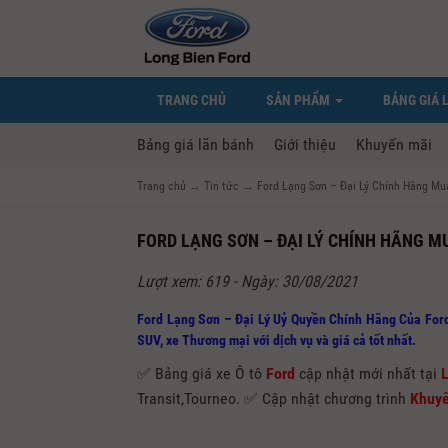
TRANG CHỦ
SẢN PHẨM
BẢNG GIÁ 
Bảng giá lăn bánh
Giới thiệu
Khuyến mãi
Trang chủ
→
Tin tức
→
Ford Lạng Sơn – Đại Lý Chính Hãng Mu
FORD LẠNG SƠN – ĐẠI LÝ CHÍNH HÃNG M
Lượt xem: 619 - Ngày: 30/08/2021
Ford Lạng Sơn – Đại Lý Uỷ Quyền Chính Hãng Của Ford
SUV, xe Thương mại với dịch vụ và giá cả tốt nhất.
✅ Bảng giá xe Ô tô
Ford
cập nhật mới nhất tại
Transit,Tourneo. ✅ Cập nhật chương trình
Khuyế