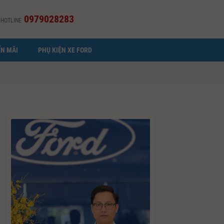
0979028283
HOTLINE
N MÃI
PHỤ KIỆN XE FORD