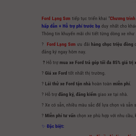
Ford Lạng Sơn
tiếp tục triển khai “
Chương trình
hấp dẫn + Hỗ trợ phí trước bạ
duy nhất cho khác
Thông tin khuyến mãi chi tiết từng dòng xe như 
?
Ford Lạng Sơn
ưu đãi
hàng chục triệu đồng
c
đăng ký ngay hôm nay.
?
Hỗ trợ
mua xe Ford trả góp tối đa 85% giá trị 
?
Giá
xe Ford
tốt nhất thị trường.
?
Lái thử xe Ford tận nhà
hoàn toàn
miễn phí
.
? Hỗ trợ
đăng ký, đăng kiểm
giao xe tại nhà.
? Xe có sẵn, nhiều màu sắc để lựa chọn và sẵn 
?
Miễn phí tư vấn
chọn xe phù hợp với nhu cầu, 
✨
Đặc biệt: