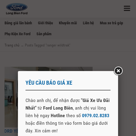
Bảng giá lăn bánh
Giới thiệu
Khuyến mãi
Liên hệ
Mua xe trả góp
Phụ Kiện Xe Ford
Sản phẩm
Trang chủ
→
Posts Tagged "ranger wildtrak"
YÊU CẦU BÁO GIÁ XE
Chào anh chị, để nhận được
"Giá Xe Ưu Đãi
Nhất"
từ
Ford Long Biên
, anh chị vui lòng
liên hệ ngay
Hotline
theo số
0979.02.8283
hoặc điền thông tin vào form báo giá dưới
đây. Xin cảm ơn!
FORD YÊN BÁI – MUA BÁN XE FORD TẠI YÊN BÁI