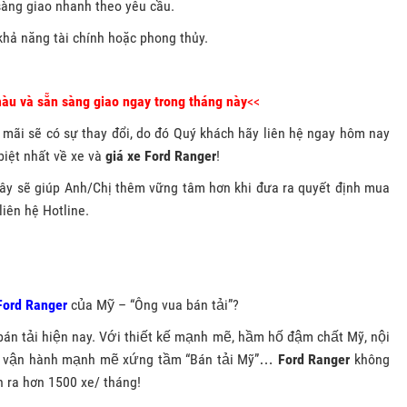
sàng giao nhanh theo yêu cầu.
khả năng tài chính hoặc phong thủy.
màu và sẵn sàng giao ngay trong tháng này
<<
 mãi sẽ có sự thay đổi, do đó Quý khách hãy liên hệ ngay hôm nay
biệt nhất về xe và
giá xe
Ford Ranger
!
 đây sẽ giúp Anh/Chị thêm vững tâm hơn khi đưa ra quyết định mua
liên hệ Hotline.
Ford Ranger
của Mỹ – “Ông vua bán tải”?
́n tải hiện nay. Với thiết kế mạnh mẽ, hầm hố đậm chất Mỹ, nội
, vận hành mạnh mẽ xứng tầm “Bán tải Mỹ”…
Ford Ranger
không
n ra hơn 1500 xe/ tháng!