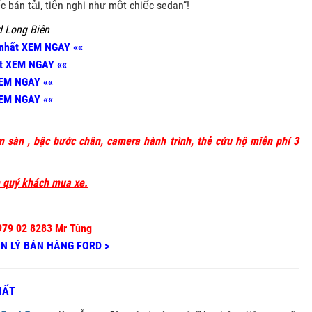
 bán tải, tiện nghi như một chiếc sedan”!
d Long Biên
 nhất XEM NGAY ««
ất XEM NGAY ««
XEM NGAY ««
XEM NGAY ««
ảm sàn , bậc bước chân, camera hành trình, thẻ cứu hộ miễn phí 3
m quý khách mua xe.
979 02 8283 Mr Tùng
ẢN LÝ BÁN HÀNG FORD >
HẤT