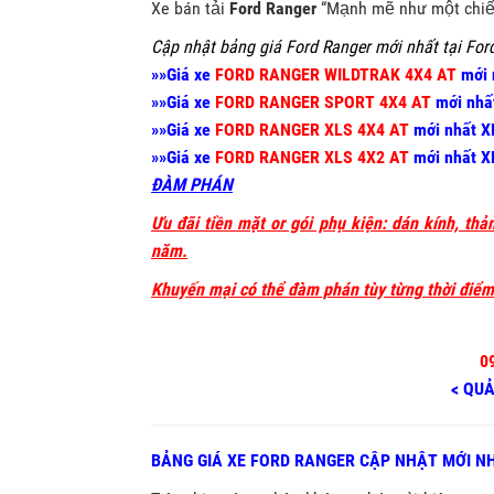
Xe bán tải
Ford Ranger
“Mạnh mẽ như một chiếc
Cập nhật bảng giá Ford Ranger mới nhất tại For
»»Giá xe
FORD RANGER WILDTRAK 4X4 AT
mới
»»Giá xe
FORD RANGER SPORT 4X4 AT
mới nh
»»Giá xe
FORD RANGER XLS 4X4 AT
mới nhất 
»»Giá xe
FORD RANGER XLS 4X2 AT
mới nhất 
ĐÀM PHÁN
Ưu đãi tiền mặt or gói phụ kiện: dán kính, th
năm.
Khuyến mại có thể đàm phán tùy từng thời điể
0
< QU
BẢNG GIÁ XE FORD RANGER CẬP NHẬT MỚI N