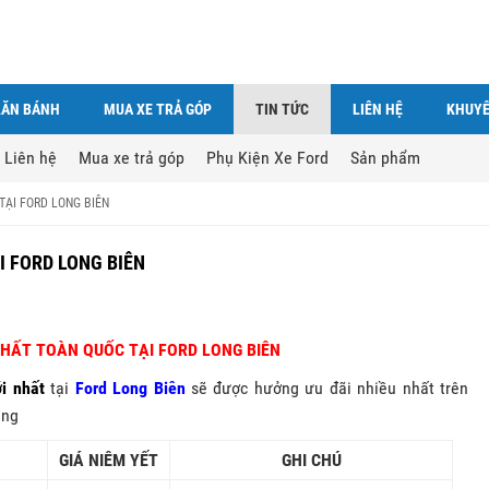
LĂN BÁNH
MUA XE TRẢ GÓP
TIN TỨC
LIÊN HỆ
KHUYẾ
Liên hệ
Mua xe trả góp
Phụ Kiện Xe Ford
Sản phẩm
TẠI FORD LONG BIÊN
I FORD LONG BIÊN
NHẤT TOÀN QUỐC TẠI FORD LONG BIÊN
i nhất
tại
Ford Long Biên
sẽ được hưởng ưu đãi nhiều nhất trên
áng
GIÁ NIÊM YẾT
GHI CHÚ