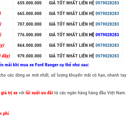
659.000.000
GIÁ TỐT NHẤT LIÊN HỆ
0979028283
)
665.000.000
GIÁ TỐT NHẤT LIÊN HỆ
0979028283
)
707.000.000
GIÁ TỐT NHẤT LIÊN HỆ
0979028283
)
776.000.000
GIÁ TỐT NHẤT LIÊN
HỆ
0979028283
ây)
864.000.000
GIÁ TỐT NHẤT LIÊN HỆ
0979028283
i đây)
979.000.000
GIÁ TỐT NHẤT LIÊN HỆ
0979028283
ến mãi khi mua xe Ford Ranger cụ thể như sau:
ho các dòng xe mới nhất, số lượng khuyến mãi có hạn, nhanh tay
giá trị xe
với
lãi suất ưu đãi
từ các ngân hàng hàng đầu Việt Nam.
n phí
.