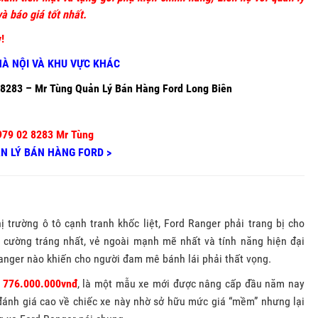
à báo giá tốt nhất.
!
HÀ NỘI VÀ KHU VỰC KHÁC
.8283
– Mr Tùng Quản Lý Bán Hàng Ford Long Biên
979 02 8283 Mr Tùng
ẢN LÝ BÁN HÀNG FORD >
ị trường ô tô cạnh tranh khốc liệt, Ford Ranger phải trang bị cho
 cường tráng nhất, vẻ ngoài mạnh mẽ nhất và tính năng hiện đại
anger nào khiến cho người đam mê bánh lái phải thất vọng.
à
776
.00
0.000vnđ
, là một mẫu xe mới được nâng cấp đầu năm nay
đánh giá cao về chiếc xe này nhờ sở hữu mức giá “mềm” nhưng lại