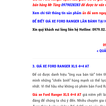
bán hàng Mr Tùng
0979028283
để được tư vấn v
Xem chi tiết thông tin sản phẩm
ấn để xem ngay
ĐỂ BIẾT GIÁ XE FORD RANGER LĂN BÁNH TẠI 
Xin quý khách vui lòng liên hệ Hotline: 0979.02
0
< QU
3. GIÁ XE FORD RANGER XLS 4×4 AT
Để có được danh hiệu “ông vua bán tải” trên th
mình những “chiến binh” hùng mạnh có thể lực
nhất. Vì thế hầu như không có phiên bản Ford R
Giá xe Ford Ranger XLS 4×4 AT
giá niêm yết l
đáng để chúng ta chú ý đến. Nhiều chuyên gia 