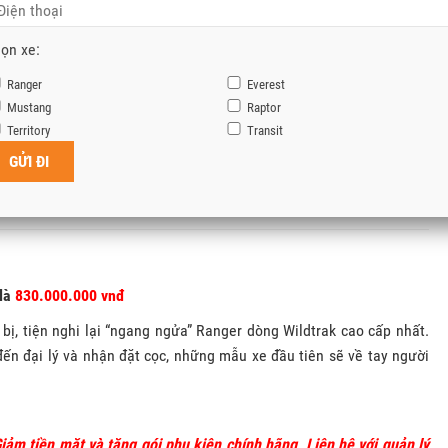
GIÁ NIÊM YẾT
GIÁ LĂN BÁNH THAM KHẢO
ọn xe:
00.000 VNĐ
940.000.000 VNĐ
Ranger
Everest
Mustang
Raptor
Territory
Transit
NH XÁC NHẤT TẠI HÀ NỘI VÀ KHU VỰC KHÁC
2.8283
– Mr Tùng Quản Lý Bán Hàng Ford Long Biên
 là
830
.
000.000 vnđ
bị, tiện nghi lại “ngang ngửa” Ranger dòng Wildtrak cao cấp nhất.
đến đại lý và nhận đặt cọc, những mẫu xe đầu tiên sẽ về tay người
G
iảm tiền mặt và tặng gói phụ kiện chính hãng, Liên hệ với quản lý