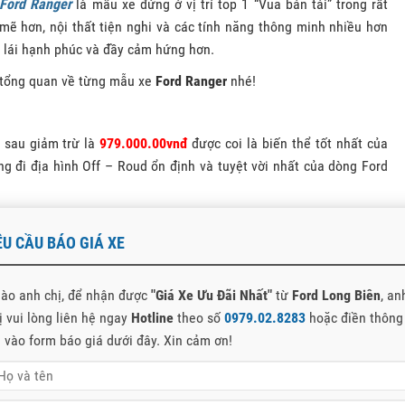
Ford Ranger
là mẫu xe đứng ở vị trí top 1 “Vua bán tải” trong rất
mẽ hơn, nội thất tiện nghi và các tính năng thông minh nhiều hơn
c lái hạnh phúc và đầy cảm hứng hơn.
tổng quan về từng mẫu xe
Ford Ranger
nhé!
 sau giảm trừ là
979.000.00vnđ
được coi là biến thể tốt nhất của
g đi địa hình Off – Roud ổn định và tuyệt vời nhất của dòng Ford
dtrak 4×4 AT phiên bản 2 cầu là lợi thế được thừa hưởng các công
ÊU CẦU BÁO GIÁ XE
or nổi tiếng.
rừ : Giảm tiền mặt và tặng gói phụ kiện chính hãng, Liên hệ với
tư vấn và báo giá tốt nhất.
ào anh chị, để nhận được
"Giá Xe Ưu Đãi Nhất"
từ
Ford Long Biên
, an
ị vui lòng liên hệ ngay
Hotline
theo số
0979.02.8283
hoặc điền thông
!
n vào form báo giá dưới đây. Xin cảm ơn!
23 MỚI NHẤT TẠI HÀ NỘI