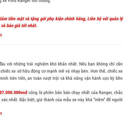
g xe Ford Ranger nói chung.
iảm tiền mặt và tặng gói phụ kiện chính hãng, Liên hệ với quản lý
và báo giá tốt nhất.
!
ầu với những trải nghiệm khó khăn nhất. Nếu bạn không chỉ cần
 chiếc xe sở hữu động cơ mạnh mẽ và nhạy bén. Hơn thế, chiếc xe
minh tiên tiến, an toàn vượt trội và khả năng vận hành cực kỳ bền
07.000.000vnđ
cũng là phiên bản bán chạy nhất của Ranger, chắc
h xác nhất. Đặc biệt, giá thành của mẫu xe này khá “mềm” để người
!