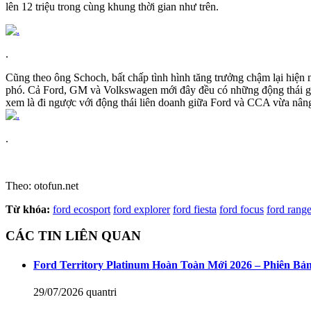
lên 12 triệu trong cùng khung thời gian như trên.
.
Cũng theo ông Schoch, bất chấp tình hình tăng trưởng chậm lại hiện
phó. Cả Ford, GM và Volkswagen mới đây đều có những động thái giả
xem là đi ngược với động thái liên doanh giữa Ford và CCA vừa nâ
.
Theo: otofun.net
Từ khóa:
ford ecosport
ford explorer
ford fiesta
ford focus
ford range
CÁC TIN LIÊN QUAN
Ford Territory Platinum Hoàn Toàn Mới 2026 – Phiên B
29/07/2026
quantri