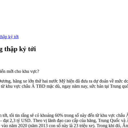
thập kỷ tới
g thập kỷ tới
riển mới cho khu vực?
ơng, hãng xe lớn thứ hai nước Mỹ hiện đã đưa ra dự đoán về mức doanh
ếu từ khu vực châu Á TBD mặc dù, ngay năm nay, sức bán tại Trung quố
 tới, tôi tin rằng sẽ có khoảng 60% trong số này đến từ khu vực châ
 – đạt 2,3 tỷ USD. Theo vị lãnh đạo cao cấp của hãng, Trung Quốc và
xe vào năm 2020 (năm 2013 con số này là 23 triệu xe). Trong khi đó, Ấn