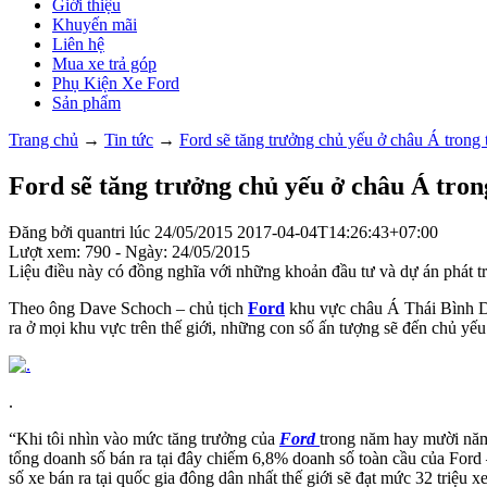
Giới thiệu
Khuyến mãi
Liên hệ
Mua xe trả góp
Phụ Kiện Xe Ford
Sản phẩm
Trang chủ
→
Tin tức
→
Ford sẽ tăng trưởng chủ yếu ở châu Á trong 
Ford sẽ tăng trưởng chủ yếu ở châu Á tron
Đăng bởi
quantri
lúc
24/05/2015
2017-04-04T14:26:43+07:00
Lượt xem: 790 - Ngày: 24/05/2015
Liệu điều này có đồng nghĩa với những khoản đầu tư và dự án phát t
Theo ông Dave Schoch – chủ tịch
Ford
khu vực châu Á Thái Bình Dư
ra ở mọi khu vực trên thế giới, những con số ấn tượng sẽ đến chủ y
.
“Khi tôi nhìn vào mức tăng trưởng của
Ford
trong năm hay mười năm
tổng doanh số bán ra tại đây chiếm 6,8% doanh số toàn cầu của Ford
số xe bán ra tại quốc gia đông dân nhất thế giới sẽ đạt mức 32 triệu 