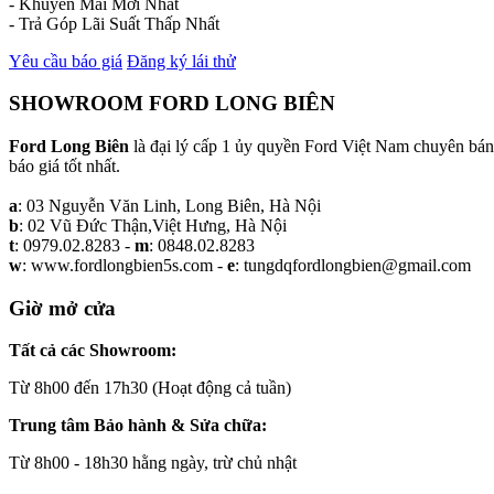
- Khuyến Mãi Mới Nhất
- Trả Góp Lãi Suất Thấp Nhất
Yêu cầu báo giá
Đăng ký lái thử
SHOWROOM FORD LONG BIÊN
Ford Long Biên
là đại lý cấp 1 ủy quyền Ford Việt Nam chuyên bán 
báo giá tốt nhất.
a
: 03 Nguyễn Văn Linh, Long Biên, Hà Nội
b
: 02 Vũ Đức Thận,Việt Hưng, Hà Nội
t
: 0979.02.8283 -
m
: 0848.02.8283
w
: www.fordlongbien5s.com -
e
: tungdqfordlongbien@gmail.com
Giờ mở cửa
Tất cả các Showroom:
Từ 8h00 đến 17h30 (Hoạt động cả tuần)
Trung tâm Bảo hành & Sửa chữa:
Từ 8h00 - 18h30 hằng ngày, trừ chủ nhật