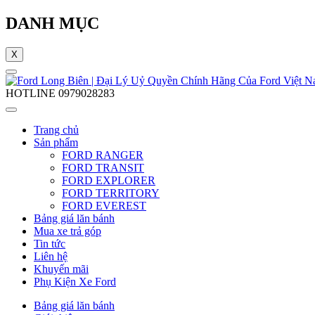
DANH MỤC
X
HOTLINE
0979028283
Trang chủ
Sản phẩm
FORD RANGER
FORD TRANSIT
FORD EXPLORER
FORD TERRITORY
FORD EVEREST
Bảng giá lăn bánh
Mua xe trả góp
Tin tức
Liên hệ
Khuyến mãi
Phụ Kiện Xe Ford
Bảng giá lăn bánh