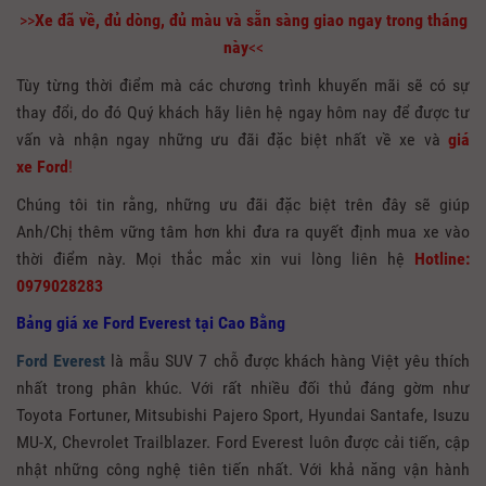
>>
Xe đã về, đủ dòng, đủ màu và sẵn sàng giao ngay trong tháng
này
<<
Tùy từng thời điểm mà các chương trình khuyến mãi sẽ có sự
thay đổi, do đó Quý khách hãy liên hệ ngay hôm nay để được tư
vấn và nhận ngay những ưu đãi đặc biệt nhất về xe và
giá
xe
Ford
!
Chúng tôi tin rằng, những ưu đãi đặc biệt trên đây sẽ giúp
Anh/Chị thêm vững tâm hơn khi đưa ra quyết định mua xe vào
thời điểm này. Mọi thắc mắc xin vui lòng liên hệ
Hotline:
0979028283
Bảng giá xe Ford Everest tại Cao Bằng
Ford Everest
là mẫu SUV 7 chỗ được khách hàng Việt yêu thích
nhất trong phân khúc. Với rất nhiều đối thủ đáng gờm như
Toyota Fortuner, Mitsubishi Pajero Sport, Hyundai Santafe, Isuzu
MU-X, Chevrolet Trailblazer. Ford Everest luôn được cải tiến, cập
nhật những công nghệ tiên tiến nhất. Với khả năng vận hành