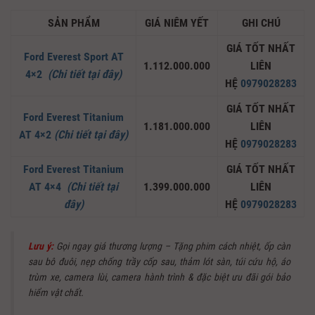
SẢN PHẨM
GIÁ NIÊM YẾT
GHI CHÚ
GIÁ TỐT NHẤT
Ford Everest Sport AT
1.112.000.000
LIÊN
4×2
(Chi tiết tại đây)
HỆ
0979028283
GIÁ TỐT NHẤT
Ford Everest Titanium
1.181.000.000
LIÊN
AT 4×2
(Chi tiết tại đây)
HỆ
0979028283
Ford Everest Titanium
GIÁ TỐT NHẤT
AT 4×4
(Chi tiết tại
1.399.000.000
LIÊN
đây)
HỆ
0979028283
Lưu ý:
Gọi ngay giá thương lượng – Tặng phim cách nhiệt, ốp càn
sau bô đuôi, nẹp chống trầy cốp sau, thảm lót sàn, túi cứu hộ, áo
trùm xe, camera lùi, camera hành trình & đặc biệt ưu đãi gói bảo
hiểm vật chất.