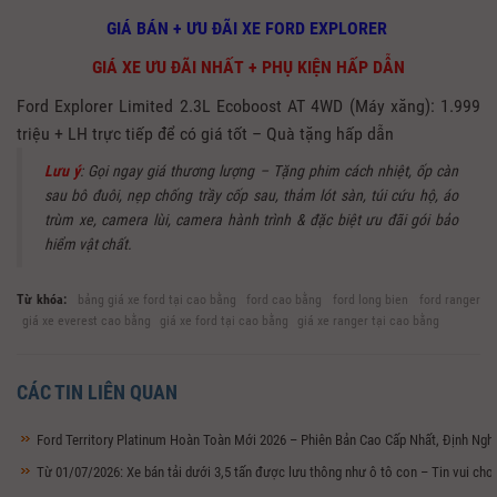
GIÁ BÁN + ƯU ĐÃI XE FORD EXPLORER
GIÁ XE ƯU ĐÃI NHẤT + PHỤ KIỆN HẤP DẪN
Ford Explorer Limited 2.3L Ecoboost AT 4WD (Máy xăng): 1.999
triệu + LH trực tiếp để có giá tốt – Quà tặng hấp dẫn
Lưu ý
: Gọi ngay giá thương lượng – Tặng phim cách nhiệt, ốp càn
sau bô đuôi, nẹp chống trầy cốp sau, thảm lót sàn, túi cứu hộ, áo
trùm xe, camera lùi, camera hành trình & đặc biệt ưu đãi gói bảo
hiểm vật chất.
Từ khóa:
bảng giá xe ford tại cao bằng
ford cao bằng
ford long bien
ford ranger
giá xe everest cao bằng
giá xe ford tại cao bằng
giá xe ranger tại cao bằng
CÁC TIN LIÊN QUAN
Ford Territory Platinum Hoàn Toàn Mới 2026 – Phiên Bản Cao Cấp Nhất, Định Ng
Từ 01/07/2026: Xe bán tải dưới 3,5 tấn được lưu thông như ô tô con – Tin vui ch