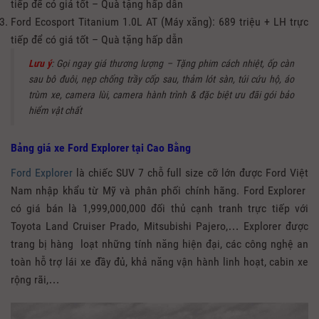
tiếp để có giá tốt – Quà tặng hấp dẫn
Ford Ecosport Titanium 1.0L AT (Máy xăng): 689 triệu + LH trực
tiếp để có giá tốt – Quà tặng hấp dẫn
Lưu ý
: Gọi ngay giá thương lượng – Tặng phim cách nhiệt, ốp càn
sau bô đuôi, nẹp chống trầy cốp sau, thảm lót sàn, túi cứu hộ, áo
trùm xe, camera lùi, camera hành trình & đặc biệt ưu đãi gói bảo
hiểm vật chất
Bảng giá xe Ford Explorer tại Cao Bằng
Ford Explorer
là chiếc SUV 7 chỗ full size cỡ lớn được Ford Việt
Nam nhập khẩu từ Mỹ và phân phối chính hãng. Ford Explorer
có giá bán là 1,999,000,000 đối thủ cạnh tranh trực tiếp với
Toyota Land Cruiser Prado, Mitsubishi Pajero,… Explorer được
trang bị hàng loạt những tính năng hiện đại, các công nghệ an
toàn hỗ trợ lái xe đầy đủ, khả năng vận hành linh hoạt, cabin xe
rộng rãi,…