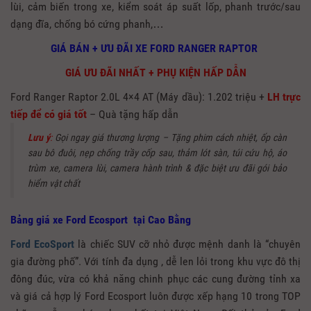
lùi, cảm biến trong xe, kiểm soát áp suất lốp, phanh trước/sau
dạng đĩa, chống bó cứng phanh,…
GIÁ BÁN + ƯU ĐÃI XE FORD RANGER RAPTOR
GIÁ ƯU ĐÃI NHẤT + PHỤ KIỆN HẤP DẪN
Ford Ranger Raptor 2.0L 4×4 AT (Máy dầu): 1.202 triệu +
LH trực
tiếp để có giá tốt
– Quà tặng hấp dẫn
Lưu ý
:
Gọi ngay giá thương lượng – Tặng phim cách nhiệt, ốp càn
sau bô đuôi, nẹp chống trầy cốp sau, thảm lót sàn, túi cứu hộ, áo
trùm xe, camera lùi, camera hành trình & đặc biệt ưu đãi gói bảo
hiểm vật chất
Bảng giá xe Ford Ecosport tại Cao Bằng
Ford EcoSport
là chiếc SUV cỡ nhỏ được mệnh danh là “chuyên
gia đường phố”. Với tính đa dụng , dễ len lỏi trong khu vực đô thị
đông đúc, vừa có khả năng chinh phục các cung đường tỉnh xa
và giá cả hợp lý Ford Ecosport luôn được xếp hạng 10 trong TOP