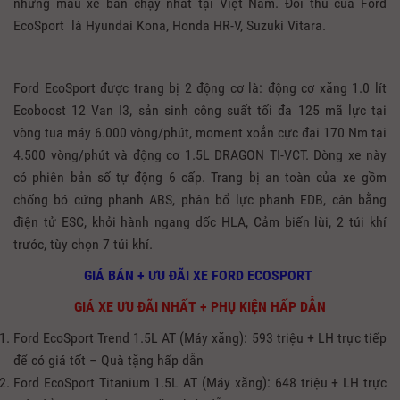
những mẫu xe bán chạy nhất tại Việt Nam. Đối thủ của Ford
EcoSport là Hyundai Kona, Honda HR-V, Suzuki Vitara.
Ford EcoSport được trang bị 2 động cơ là: động cơ xăng 1.0 lít
Ecoboost 12 Van I3, sản sinh công suất tối đa 125 mã lực tại
vòng tua máy 6.000 vòng/phút, moment xoắn cực đại 170 Nm tại
4.500 vòng/phút và động cơ 1.5L DRAGON TI-VCT. Dòng xe này
có phiên bản số tự động 6 cấp. Trang bị an toàn của xe gồm
chống bó cứng phanh ABS, phân bổ lực phanh EDB, cân bằng
điện tử ESC, khởi hành ngang dốc HLA, Cảm biến lùi, 2 túi khí
trước, tùy chọn 7 túi khí.
GIÁ BÁN + ƯU ĐÃI XE FORD ECOSPORT
GIÁ XE ƯU ĐÃI NHẤT + PHỤ KIỆN HẤP DẪN
Ford EcoSport Trend 1.5L AT (Máy xăng): 593 triệu + LH trực tiếp
để có giá tốt – Quà tặng hấp dẫn
Ford EcoSport Titanium 1.5L AT (Máy xăng): 648 triệu + LH trực