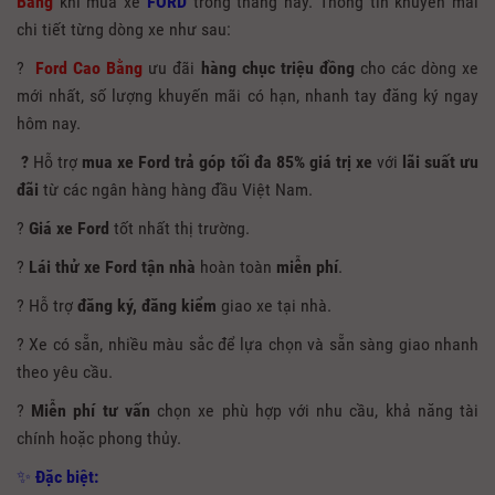
Bằng
khi mua xe
FORD
trong tháng này. Thông tin khuyến mãi
chi tiết từng dòng xe như sau:
?
Ford Cao Bằng
ưu đãi
hàng chục triệu đồng
cho các dòng xe
mới nhất, số lượng khuyến mãi có hạn, nhanh tay đăng ký ngay
hôm nay.
?
Hỗ trợ
mua xe Ford trả góp tối đa 85% giá trị xe
với
lãi suất ưu
đãi
từ các ngân hàng hàng đầu Việt Nam.
?
Giá
xe Ford
tốt nhất thị trường.
?
Lái thử xe Ford tận nhà
hoàn toàn
miễn phí
.
? Hỗ trợ
đăng ký, đăng kiểm
giao xe tại nhà.
? Xe có sẵn, nhiều màu sắc để lựa chọn và sẵn sàng giao nhanh
theo yêu cầu.
?
Miễn phí tư vấn
chọn xe phù hợp với nhu cầu, khả năng tài
chính hoặc phong thủy.
✨
Đặc biệt: