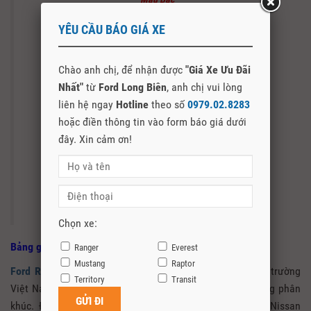
YÊU CẦU BÁO GIÁ XE
Chào anh chị, để nhận được
"Giá Xe Ưu Đãi
Nhất"
từ
Ford Long Biên
, anh chị vui lòng
liên hệ ngay
Hotline
theo số
0979.02.8283
hoặc điền thông tin vào form báo giá dưới
đây. Xin cảm ơn!
Màu Đen
Chọn xe:
Bảng giá xe Ford Ranger tại Cao Bằng
Ranger
Everest
Mustang
Raptor
Ford Ranger
được mệnh danh ông “vua bán tải” tại thị trường
Territory
Transit
Việt Nam khi chiếc xe này chiếm gần 60% thị trường trong phân
khúc. Đối thủ của Ford Ranger là Chevrolet Colorado, Nissan