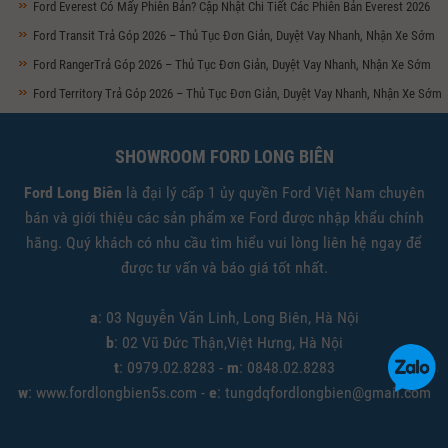
Ford Everest Có Mấy Phiên Bản? Cập Nhật Chi Tiết Các Phiên Bản Everest 2026
Ford Transit Trả Góp 2026 – Thủ Tục Đơn Giản, Duyệt Vay Nhanh, Nhận Xe Sớm
Ford RangerTrả Góp 2026 – Thủ Tục Đơn Giản, Duyệt Vay Nhanh, Nhận Xe Sớm
Ford Territory Trả Góp 2026 – Thủ Tục Đơn Giản, Duyệt Vay Nhanh, Nhận Xe Sớm
SHOWROOM FORD LONG BIÊN
Ford Long Biên
là đại lý cấp 1 ủy quyền Ford Việt Nam chuyên
bán và giới thiệu các sản phẩm xe Ford được nhập khẩu chính
hãng. Quý khách có nhu cầu tìm hiểu vui lòng liên hệ ngay để
được tư vấn và báo giá tốt nhất.
a
: 03 Nguyễn Văn Linh, Long Biên, Hà Nội
b
: 02 Vũ Đức Thận,Việt Hưng, Hà Nội
t
: 0979.02.8283 -
m
: 0848.02.8283
w
: www.fordlongbien5s.com -
e
: tungdqfordlongbien@gmail.com