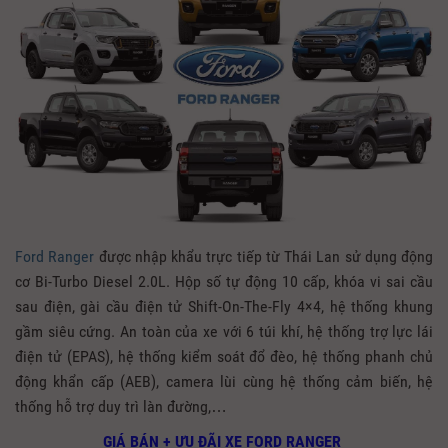
Ford Ranger
được nhập khẩu trực tiếp từ Thái Lan sử dụng động
cơ Bi-Turbo Diesel 2.0L. Hộp số tự động 10 cấp, khóa vi sai cầu
sau điện, gài cầu điện tử Shift-On-The-Fly 4×4, hệ thống khung
gầm siêu cứng. An toàn của xe với 6 túi khí, hệ thống trợ lực lái
điện tử (EPAS), hệ thống kiểm soát đổ đèo, hệ thống phanh chủ
động khẩn cấp (AEB), camera lùi cùng hệ thống cảm biến, hệ
thống hỗ trợ duy trì làn đường,…
GIÁ BÁN + ƯU ĐÃI XE FORD RANGER