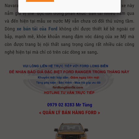
Navara, ISUZU D-max và Mitsubishi Triton. Tuy nhiên mẫu xe này
nắm giữ vị thế độc tôn trong phân khúc bán tải nhiều năm qua
và đến hiện tại mẫu xe nước Mỹ vẫn chưa có đối thủ xứng tầm.
Dòng
xe bán tải của Ford
không chỉ được thiết kế bề ngoài cơ
bắp, mạnh mẽ, khỏe khoắn mang đậm vóc dáng của xe Mỹ mà
còn được trang bị nội thất sang trọng cùng rất nhiều các công
nghệ hiện tại mà chỉ có trên các dòng xe sang
.
0979 02 8283 Mr Tùng
< QUẢN LÝ BÁN HÀNG FORD >