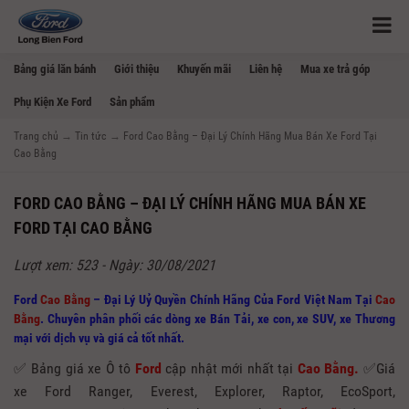
Bảng giá lăn bánh
Giới thiệu
Khuyến mãi
Liên hệ
Mua xe trả góp
Phụ Kiện Xe Ford
Sản phẩm
Trang chủ
→
Tin tức
→
Ford Cao Bằng – Đại Lý Chính Hãng Mua Bán Xe Ford Tại
Cao Bằng
FORD CAO BẰNG – ĐẠI LÝ CHÍNH HÃNG MUA BÁN XE
FORD TẠI CAO BẰNG
Lượt xem: 523 - Ngày: 30/08/2021
Ford
Cao Bằng
– Đại Lý Uỷ Quyền Chính Hãng Của Ford Việt Nam Tại
Cao
Bằng
. Chuyên phân phối các dòng xe Bán Tải, xe con, xe SUV, xe Thương
mại với dịch vụ và giá cả tốt nhất.
✅ Bảng giá xe Ô tô
Ford
cập nhật mới nhất tại
Cao Bằng.
✅Giá
xe Ford Ranger, Everest, Explorer, Raptor, EcoSport,