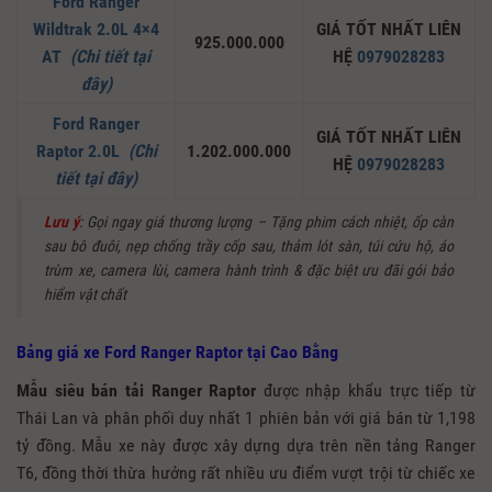
Ford Ranger
Wildtrak 2.0L 4×4
GIÁ TỐT NHẤT LIÊN
925.000.000
AT
(Chi tiết tại
HỆ
0979028283
đây)
Ford Ranger
GIÁ TỐT NHẤT LIÊN
Raptor 2.0L
(Chi
1.202.000.000
HỆ
0979028283
tiết tại đây)
Lưu ý
: Gọi ngay giá thương lượng – Tặng phim cách nhiệt, ốp càn
sau bô đuôi, nẹp chống trầy cốp sau, thảm lót sàn, túi cứu hộ, áo
trùm xe, camera lùi, camera hành trình & đặc biệt ưu đãi gói bảo
hiểm vật chất
Bảng giá xe Ford Ranger Raptor tại Cao Bằng
Mẫu
siêu bán tải Ranger Raptor
được nhập khẩu trực tiếp từ
Thái Lan và phân phối duy nhất 1 phiên bản với giá bán từ 1,198
tỷ đồng. Mẫu xe này được xây dựng dựa trên nền tảng Ranger
T6, đồng thời thừa hưởng rất nhiều ưu điểm vượt trội từ chiếc xe