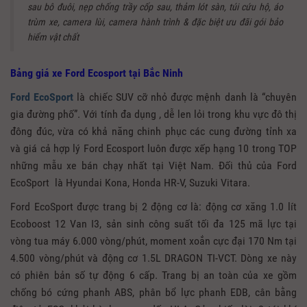
sau bô đuôi, nẹp chống trầy cốp sau, thảm lót sàn, túi cứu hộ, áo
trùm xe, camera lùi, camera hành trình & đặc biệt ưu đãi gói bảo
hiểm vật chất
Bảng giá xe Ford Ecosport tại Bắc Ninh
Ford EcoSport
là chiếc SUV cỡ nhỏ được mệnh danh là “chuyên
gia đường phố”. Với tính đa dụng , dễ len lỏi trong khu vực đô thị
đông đúc, vừa có khả năng chinh phục các cung đường tỉnh xa
và giá cả hợp lý Ford Ecosport luôn được xếp hạng 10 trong TOP
những mẫu xe bán chạy nhất tại Việt Nam. Đối thủ của Ford
EcoSport là Hyundai Kona, Honda HR-V, Suzuki Vitara.
Ford EcoSport được trang bị 2 động cơ là: động cơ xăng 1.0 lít
Ecoboost 12 Van I3, sản sinh công suất tối đa 125 mã lực tại
vòng tua máy 6.000 vòng/phút, moment xoắn cực đại 170 Nm tại
4.500 vòng/phút và động cơ 1.5L DRAGON TI-VCT. Dòng xe này
có phiên bản số tự động 6 cấp. Trang bị an toàn của xe gồm
chống bó cứng phanh ABS, phân bổ lực phanh EDB, cân bằng