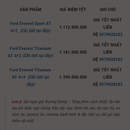
SẢN PHẨM
GIÁ NIÊM YẾT
GHI CHÚ
GIÁ TỐT NHẤT
Ford Everest Sport AT
1.112.000.000
LIÊN
4×2
(Chi tiết tại đây)
HỆ
0979028283
GIÁ TỐT NHẤT
Ford Everest Titanium
1.181.000.000
LIÊN
AT 4×2
(Chi tiết tại đây)
HỆ
0979028283
Ford Everest Titanium
GIÁ TỐT NHẤT
AT 4×4
(Chi tiết tại
1.399.000.000
LIÊN
đây)
HỆ
0979028283
Lưu ý:
Gọi ngay giá thương lượng – Tặng phim cách nhiệt, ốp càn
sau bô đuôi, nẹp chống trầy cốp sau, thảm lót sàn, túi cứu hộ, áo
trùm xe, camera lùi, camera hành trình & đặc biệt ưu đãi gói bảo
hiểm vật chất.