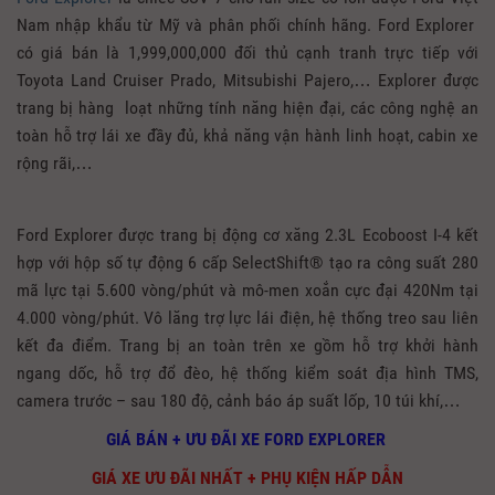
Nam nhập khẩu từ Mỹ và phân phối chính hãng. Ford Explorer
có giá bán là 1,999,000,000 đối thủ cạnh tranh trực tiếp với
Toyota Land Cruiser Prado, Mitsubishi Pajero,… Explorer được
trang bị hàng loạt những tính năng hiện đại, các công nghệ an
toàn hỗ trợ lái xe đầy đủ, khả năng vận hành linh hoạt, cabin xe
rộng rãi,…
Ford Explorer được trang bị động cơ xăng 2.3L Ecoboost I-4 kết
hợp với hộp số tự động 6 cấp SelectShift® tạo ra công suất 280
mã lực tại 5.600 vòng/phút và mô-men xoắn cực đại 420Nm tại
4.000 vòng/phút. Vô lăng trợ lực lái điện, hệ thống treo sau liên
kết đa điểm. Trang bị an toàn trên xe gồm hỗ trợ khởi hành
ngang dốc, hỗ trợ đổ đèo, hệ thống kiểm soát địa hình TMS,
camera trước – sau 180 độ, cảnh báo áp suất lốp, 10 túi khí,…
GIÁ BÁN + ƯU ĐÃI XE FORD EXPLORER
GIÁ XE ƯU ĐÃI NHẤT + PHỤ KIỆN HẤP DẪN