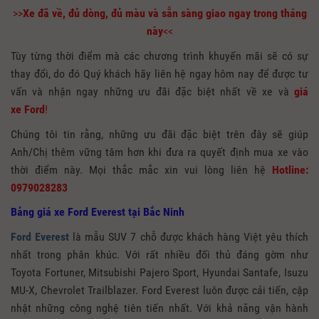
>>
Xe đã về, đủ dòng, đủ màu và sẵn sàng giao ngay trong tháng
này
<<
Tùy từng thời điểm mà các chương trình khuyến mãi sẽ có sự
thay đổi, do đó Quý khách hãy liên hệ ngay hôm nay để được tư
vấn và nhận ngay những ưu đãi đặc biệt nhất về xe và
giá
xe
Ford
!
Chúng tôi tin rằng, những ưu đãi đặc biệt trên đây sẽ giúp
Anh/Chị thêm vững tâm hơn khi đưa ra quyết định mua xe vào
thời điểm này. Mọi thắc mắc xin vui lòng liên hệ
Hotline:
0979028283
Bảng giá xe Ford Everest tại Bắc Ninh
Ford Everest
là mẫu SUV 7 chỗ được khách hàng Việt yêu thích
nhất trong phân khúc. Với rất nhiều đối thủ đáng gờm như
Toyota Fortuner, Mitsubishi Pajero Sport, Hyundai Santafe, Isuzu
MU-X, Chevrolet Trailblazer. Ford Everest luôn được cải tiến, cập
nhật những công nghệ tiên tiến nhất. Với khả năng vận hành