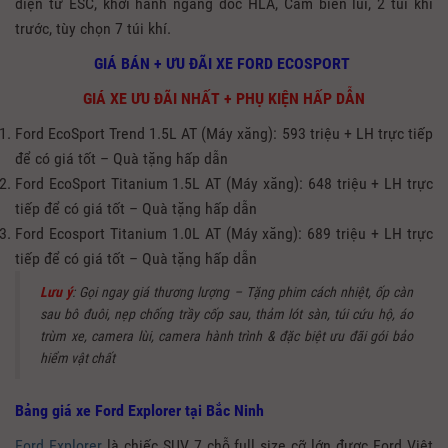
điện tử ESC, khởi hành ngang dốc HLA, Cảm biến lùi, 2 túi khí
trước, tùy chọn 7 túi khí.
GIÁ BÁN + ƯU ĐÃI XE FORD ECOSPORT
GIÁ XE ƯU ĐÃI NHẤT + PHỤ KIỆN HẤP DẪN
Ford EcoSport Trend 1.5L AT (Máy xăng): 593 triệu + LH trực tiếp
để có giá tốt – Quà tặng hấp dẫn
Ford EcoSport Titanium 1.5L AT (Máy xăng): 648 triệu + LH trực
tiếp để có giá tốt – Quà tặng hấp dẫn
Ford Ecosport Titanium 1.0L AT (Máy xăng): 689 triệu + LH trực
tiếp để có giá tốt – Quà tặng hấp dẫn
Lưu ý
: Gọi ngay giá thương lượng – Tặng phim cách nhiệt, ốp càn
sau bô đuôi, nẹp chống trầy cốp sau, thảm lót sàn, túi cứu hộ, áo
trùm xe, camera lùi, camera hành trình & đặc biệt ưu đãi gói bảo
hiểm vật chất
Bảng giá xe Ford Explorer tại Bắc Ninh
Ford Explorer
là chiếc SUV 7 chỗ full size cỡ lớn được Ford Việt