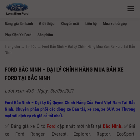
Bảng giá lăn bánh
Giới thiệu
Khuyến mãi
Liên hệ
Mua xe trả góp
Phụ Kiện Xe Ford
Sản phẩm
Trang chủ
→
Tin tức
→
Ford Bắc Ninh – Đại Lý Chính Hãng Mua Bán Xe Ford Tại Bắc
Ninh
FORD BẮC NINH – ĐẠI LÝ CHÍNH HÃNG MUA BÁN XE
FORD TẠI BẮC NINH
Lượt xem: 433 - Ngày: 30/08/2021
Ford Bắc Ninh – Đại Lý Uỷ Quyền Chính Hãng Của Ford Việt Nam Tại Bắc
Ninh. Chuyên phân phối các dòng xe Bán tải, xe con, xe SUV, xe Thương
mại với dịch vụ và giá cả tốt nhất.
✅ Bảng giá xe Ô tô
Ford
cập nhật mới nhất tại
Bắc Ninh.
✅Giá
xe Ford Ranger, Everest, Explorer, Raptor, EcoSport,