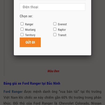
Chọn xe:
Ranger
Everest
Mustang
Raptor
Territory
Transit
Màu Đen
Bảng giá xe Ford Ranger tại Bắc Ninh
Ford Ranger
được mệnh danh ông “vua bán tải” tại thị trường
Việt Nam khi chiếc xe này chiếm gần 60% thị trường trong phân
khúc. Đối thủ của Ford Ranger là Chevrolet Colorado, Nissan