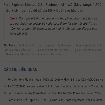
Ford Explorer Limited 2.3L Ecoboost AT 4WD (Máy xăng): 1.999
triệu + LH trực tiếp để có giá tốt – Quà tặng hấp dẫn
Lưu ý
: Gọi ngay giá thương lượng – Tặng phim cách nhiệt, ốp càn
sau bô đuôi, nẹp chống trầy cốp sau, thảm lót sàn, túi cứu hộ, áo
trùm xe, camera lùi, camera hành trình & đặc biệt ưu đãi gói bảo
hiểm vật chất.
Từ khóa:
ford bắc ninh
ford long bien
ford ranger
giá xe ecsport bắc ninh
giá xe everest bắc ninh
giá xe explorer tại bắc ninh
giá xe ford tại bắc ninh
giá xe ranger bắc ninh
giá xe raptor tại bắc ninh
CÁC TIN LIÊN QUAN
Ford Territory Platinum Hoàn Toàn Mới 2026 – Phiên Bản Cao Cấp Nhất, Định Ng
Từ 01/07/2026: Xe bán tải dưới 3,5 tấn được lưu thông như ô tô con – Tin vui ch
Ford Everest Có Mấy Phiên Bản? Cập Nhật Chi Tiết Các Phiên Bản Everest 2026
Ford Transit Trả Góp 2026 – Thủ Tục Đơn Giản, Duyệt Vay Nhanh, Nhận Xe Sớm