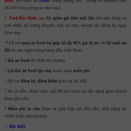
Ninh.
khi mua xe
FORD
trong tháng này. Thông tin khuyến mãi
chi tiết từng dòng xe như sau:
?
Ford Bắc Ninh.
ưu đãi
giảm giá tiền mặt lớn
cho các dòng xe
mới nhất, số lượng khuyến mãi có hạn, nhanh tay đăng ký ngay
hôm nay.
?
Hỗ trợ
mua xe Ford trả góp tối đa 85% giá trị xe
với
lãi suất ưu
đãi
từ các ngân hàng hàng đầu Việt Nam.
?
Giá
xe Ford
tốt nhất thị trường.
?
Lái thử xe Ford tận nhà
hoàn toàn
miễn phí
.
? Hỗ trợ
đăng ký, đăng kiểm
giao xe tại nhà.
? Xe có sẵn, nhiều màu sắc để lựa chọn và sẵn sàng giao nhanh
theo yêu cầu.
?
Miễn phí tư vấn
chọn xe phù hợp với nhu cầu, khả năng tài
chính hoặc phong thủy.
✨
Đặc biệt: