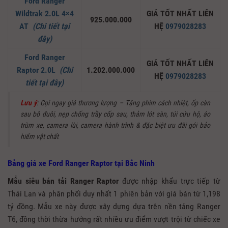
Ford Ranger
Wildtrak 2.0L 4×4
GIÁ TỐT NHẤT LIÊN
925.000.000
AT
(Chi tiết tại
HỆ
0979028283
đây)
Ford Ranger
GIÁ TỐT NHẤT LIÊN
Raptor 2.0L
(Chi
1.202.000.000
HỆ
0979028283
tiết tại đây)
Lưu ý
: Gọi ngay giá thương lượng – Tặng phim cách nhiệt, ốp càn
sau bô đuôi, nẹp chống trầy cốp sau, thảm lót sàn, túi cứu hộ, áo
trùm xe, camera lùi, camera hành trình & đặc biệt ưu đãi gói bảo
hiểm vật chất
Bảng giá xe Ford Ranger Raptor tại Bắc Ninh
Mẫu
siêu bán tải Ranger Raptor
được nhập khẩu trực tiếp từ
Thái Lan và phân phối duy nhất 1 phiên bản với giá bán từ 1,198
tỷ đồng. Mẫu xe này được xây dựng dựa trên nền tảng Ranger
T6, đồng thời thừa hưởng rất nhiều ưu điểm vượt trội từ chiếc xe