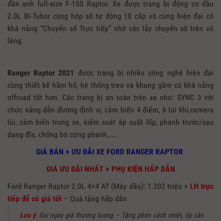
đàn anh full-size F-150 Raptor. Xe được trang bị động cơ dầu
2.0L Bi-Tubor cùng hộp số tự động 10 cấp vô cùng hiện đại có
khả năng “Chuyển số Trực tiếp” nhờ các lẫy chuyển số trên vô
lăng.
Ranger Raptor 2021
được trang bị nhiều công nghệ hiện đại
cùng thiết kế hầm hố, hệ thống treo và khung gầm có khả năng
offroad tốt hơn. Các trang bị an toàn trên xe như: SYNC 3 với
chức năng dẫn đường định vị, cảm biến 4 điểm, 6 túi khí,camera
lùi, cảm biến trong xe, kiểm soát áp suất lốp, phanh trước/sau
dạng đĩa, chống bó cứng phanh,…
GIÁ BÁN + ƯU ĐÃI XE FORD RANGER RAPTOR
GIÁ ƯU ĐÃI NHẤT + PHỤ KIỆN HẤP DẪN
Ford Ranger Raptor 2.0L 4×4 AT (Máy dầu): 1.202 triệu +
LH trực
tiếp để có giá tốt
– Quà tặng hấp dẫn
Lưu ý
:
Gọi ngay giá thương lượng – Tặng phim cách nhiệt, ốp càn