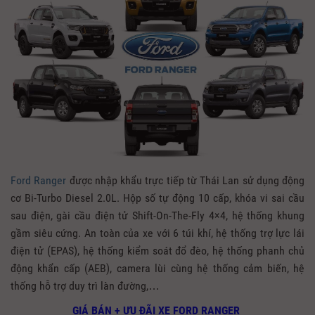
Ford Ranger
được nhập khẩu trực tiếp từ Thái Lan sử dụng động
cơ Bi-Turbo Diesel 2.0L. Hộp số tự động 10 cấp, khóa vi sai cầu
sau điện, gài cầu điện tử Shift-On-The-Fly 4×4, hệ thống khung
gầm siêu cứng. An toàn của xe với 6 túi khí, hệ thống trợ lực lái
điện tử (EPAS), hệ thống kiểm soát đổ đèo, hệ thống phanh chủ
động khẩn cấp (AEB), camera lùi cùng hệ thống cảm biến, hệ
thống hỗ trợ duy trì làn đường,…
GIÁ BÁN + ƯU ĐÃI XE FORD RANGER