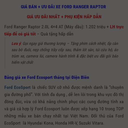
GIÁ BÁN + ƯU ĐÃI XE FORD RANGER RAPTOR
GIÁ ƯU ĐÃI NHẤT + PHỤ KIỆN HẤP DẪN
Ford Ranger Raptor 2.0L 4×4 AT (Máy dầu): 1.202 triệu +
LH trực
tiếp để có giá tốt
– Quà tặng hấp dẫn
Lưu ý
:
Gọi ngay giá thương lượng – Tặng phim cách nhiệt, ốp càn
sau bô đuôi, nẹp chống trầy cốp sau, thảm lót sàn, túi cứu hộ, áo
trùm xe, camera lùi, camera hành trình & đặc biệt ưu đãi gói bảo
hiểm vật chất
Bảng giá xe Ford Ecosport tháng tại Điện Biên
Ford EcoSport
là chiếc SUV cỡ nhỏ được mệnh danh là “chuyên
gia đường phố”. Với tính đa dụng , dễ len lỏi trong khu vực đô thị
đông đúc, vừa có khả năng chinh phục các cung đường tỉnh xa
và giá cả hợp lý Ford Ecosport luôn được xếp hạng 10 trong TOP
những mẫu xe bán chạy nhất tại Việt Nam. Đối thủ của Ford
EcoSport là Hyundai Kona, Honda HR-V, Suzuki Vitara.