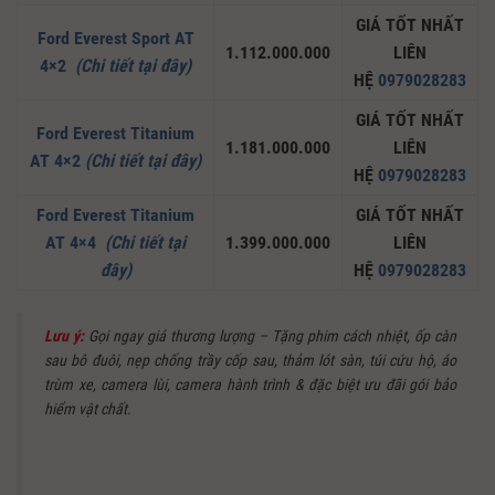
GIÁ TỐT NHẤT
Ford Everest Sport AT
1.112.000.000
LIÊN
4×2
(Chi tiết tại đây)
HỆ
0979028283
GIÁ TỐT NHẤT
Ford Everest Titanium
1.181.000.000
LIÊN
AT 4×2
(Chi tiết tại đây)
HỆ
0979028283
Ford Everest Titanium
GIÁ TỐT NHẤT
AT 4×4
(Chi tiết tại
1.399.000.000
LIÊN
đây)
HỆ
0979028283
Lưu ý:
Gọi ngay giá thương lượng – Tặng phim cách nhiệt, ốp càn
sau bô đuôi, nẹp chống trầy cốp sau, thảm lót sàn, túi cứu hộ, áo
trùm xe, camera lùi, camera hành trình & đặc biệt ưu đãi gói bảo
hiểm vật chất.