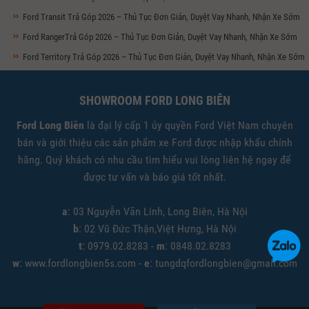
Ford Transit Trả Góp 2026 – Thủ Tục Đơn Giản, Duyệt Vay Nhanh, Nhận Xe Sớm
Ford RangerTrả Góp 2026 – Thủ Tục Đơn Giản, Duyệt Vay Nhanh, Nhận Xe Sớm
Ford Territory Trả Góp 2026 – Thủ Tục Đơn Giản, Duyệt Vay Nhanh, Nhận Xe Sớm
SHOWROOM FORD LONG BIÊN
Ford Long Biên
là đại lý cấp 1 ủy quyền Ford Việt Nam chuyên
bán và giới thiệu các sản phẩm xe Ford được nhập khẩu chính
hãng. Quý khách có nhu cầu tìm hiểu vui lòng liên hệ ngay để
được tư vấn và báo giá tốt nhất.
a
: 03 Nguyễn Văn Linh, Long Biên, Hà Nội
b
: 02 Vũ Đức Thận,Việt Hưng, Hà Nội
t
: 0979.02.8283 -
m
: 0848.02.8283
w
: www.fordlongbien5s.com -
e
: tungdqfordlongbien@gmail.com