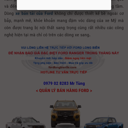
và đến hiện tại mẫu xe nước Mỹ vẫn chưa có đối thủ xứng tầm.
Dòng
xe bán tải của Ford
không chỉ được thiết kế bề ngoài cơ
bắp, mạnh mẽ, khỏe khoắn mang đậm vóc dáng của xe Mỹ mà
còn được trang bị nội thất sang trọng cùng rất nhiều các công
nghệ hiện tại mà chỉ có trên các dòng xe sang
.
0979 02 8283 Mr Tùng
< QUẢN LÝ BÁN HÀNG FORD >