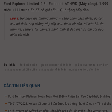
Ford Explorer Limited 2.3L Ecoboost AT 4WD (Máy xăng): 1.999
triệu + LH trực tiếp để có giá tốt – Quà tặng hấp dẫn
Lưu ý
: Gọi ngay giá thương lượng – Tặng phim cách nhiệt, ốp càn
sau bô đuôi, nẹp chống trầy cốp sau, thảm lót sàn, túi cứu hộ, áo
trùm xe, camera lùi, camera hành trình & đặc biệt ưu đãi gói bảo
hiểm vật chất.
Từ khóa:
ford điện biên
giá xe ecosport điện biên
giá xe everest tại điện biên
giá xe ranger tại điện biên
giá xe raptor điện biên
mua bán xe ford điện biên
CÁC TIN LIÊN QUAN
Ford Territory Platinum Hoàn Toàn Mới 2026 – Phiên Bản Cao Cấp Nhất, Định Ng
Từ 01/07/2026: Xe bán tải dưới 3,5 tấn được lưu thông như ô tô con – Tin vui ch
Ford Everest Có Mấy Phiên Bản? Cập Nhật Chi Tiết Các Phiên Bản Everest 2026