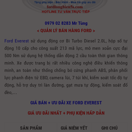
0979 02 8283 Mr Tùng
< QUẢN LÝ BÁN HÀNG FORD >
Ford Everest
sử dụng động cơ Bi Turbo Diesel 2.0L, hộp số tự
động 10 cấp cho công suất 213 mã lực, mô men xoắn cực đại
500 Nm sử dụng hệ thống dẫn động 2 cầu toàn thời gian thông
minh. Xe được
trang bị rất nhiều công nghệ điều
khiển thông
minh, an toàn như
thống chống bó cứng phanh ABS, phân phối
lực phanh điện tử EBD, camera lùi, 7 túi khí, kiểm soát tốc độ tự
động, hỗ trợ duy trì làn đường, gạt mưa tự động, kiểm soát đổ
đèo,…
GIÁ BÁN + ƯU ĐÃI XE FORD EVEREST
GIÁ ƯU ĐÃI NHẤT + PHỤ KIỆN HẤP DẪN
SẢN PHẨM
GIÁ NIÊM YẾT
GHI CHÚ