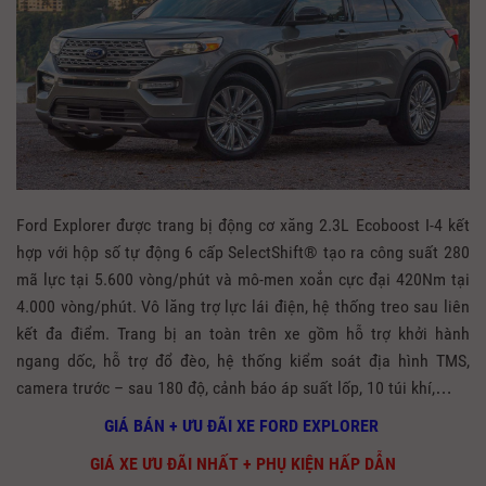
Ford Explorer được trang bị động cơ xăng 2.3L Ecoboost I-4 kết
hợp với hộp số tự động 6 cấp SelectShift® tạo ra công suất 280
mã lực tại 5.600 vòng/phút và mô-men xoắn cực đại 420Nm tại
4.000 vòng/phút. Vô lăng trợ lực lái điện, hệ thống treo sau liên
kết đa điểm. Trang bị an toàn trên xe gồm hỗ trợ khởi hành
ngang dốc, hỗ trợ đổ đèo, hệ thống kiểm soát địa hình TMS,
camera trước – sau 180 độ, cảnh báo áp suất lốp, 10 túi khí,…
GIÁ BÁN + ƯU ĐÃI XE FORD EXPLORER
GIÁ XE ƯU ĐÃI NHẤT + PHỤ KIỆN HẤP DẪN