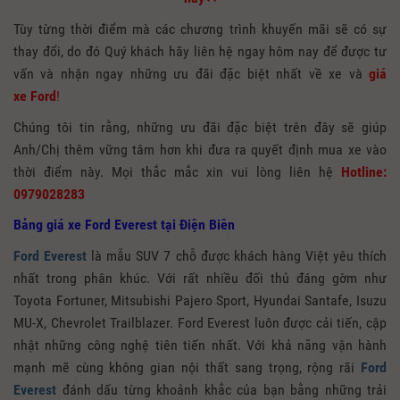
Tùy từng thời điểm mà các chương trình khuyến mãi sẽ có sự
thay đổi, do đó Quý khách hãy liên hệ ngay hôm nay để được tư
vấn và nhận ngay những ưu đãi đặc biệt nhất về xe và
giá
xe
Ford
!
Chúng tôi tin rằng, những ưu đãi đặc biệt trên đây sẽ giúp
Anh/Chị thêm vững tâm hơn khi đưa ra quyết định mua xe vào
thời điểm này. Mọi thắc mắc xin vui lòng liên hệ
Hotline:
0979028283
Bảng giá xe Ford Everest tại Điện Biên
Ford Everest
là mẫu SUV 7 chỗ được khách hàng Việt yêu thích
nhất trong phân khúc. Với rất nhiều đối thủ đáng gờm như
Toyota Fortuner, Mitsubishi Pajero Sport, Hyundai Santafe, Isuzu
MU-X, Chevrolet Trailblazer. Ford Everest luôn được cải tiến, cập
nhật những công nghệ tiên tiến nhất. Với khả năng vận hành
mạnh mẽ cùng không gian nội thất sang trọng, rộng rãi
Ford
Everest
đánh dấu từng khoảnh khắc của bạn bằng những trải