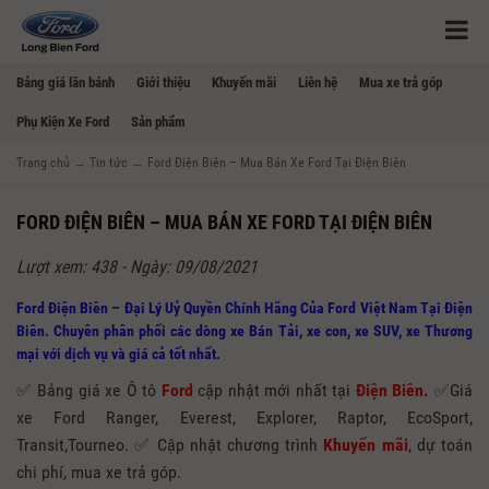
Bảng giá lăn bánh
Giới thiệu
Khuyến mãi
Liên hệ
Mua xe trả góp
Phụ Kiện Xe Ford
Sản phẩm
Trang chủ
→
Tin tức
→
Ford Điện Biên – Mua Bán Xe Ford Tại Điện Biên
FORD ĐIỆN BIÊN – MUA BÁN XE FORD TẠI ĐIỆN BIÊN
Lượt xem: 438 - Ngày: 09/08/2021
Ford Điện Biên – Đại Lý Uỷ Quyền Chính Hãng Của Ford Việt Nam Tại Điện
Biên. Chuyên phân phối các dòng xe Bán Tải, xe con, xe SUV, xe Thương
mại với dịch vụ và giá cả tốt nhất.
✅ Bảng giá xe Ô tô
Ford
cập nhật mới nhất tại
Điện Biên.
✅Giá
xe Ford Ranger, Everest, Explorer, Raptor, EcoSport,
Transit,Tourneo. ✅ Cập nhật chương trình
Khuyến mãi
, dự toán
chi phí, mua xe trả góp.