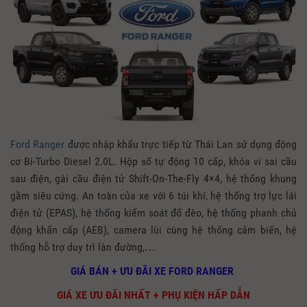
Ford Ranger
được nhập khẩu trực tiếp từ Thái Lan sử dụng động
cơ Bi-Turbo Diesel 2.0L. Hộp số tự động 10 cấp, khóa vi sai cầu
sau điện, gài cầu điện tử Shift-On-The-Fly 4×4, hệ thống khung
gầm siêu cứng. An toàn của xe với 6 túi khí, hệ thống trợ lực lái
điện tử (EPAS), hệ thống kiểm soát đổ đèo, hệ thống phanh chủ
động khẩn cấp (AEB), camera lùi cùng hệ thống cảm biến, hệ
thống hỗ trợ duy trì làn đường,…
GIÁ BÁN + ƯU ĐÃI XE FORD RANGER
GIÁ XE ƯU ĐÃI NHẤT + PHỤ KIỆN HẤP DẪN