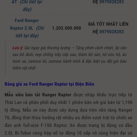
AT
(Chi tiết tại
HỆ
0979028283
đây)
Ford Ranger
GIÁ TỐT NHẤT LIÊN
Raptor 2.0L
(Chi
1.202.000.000
HỆ
0979028283
tiết tại đây)
Lưu ý
: Gọi ngay giá thương lượng – Tặng phim cách nhiệt, ốp càn
sau bô đuôi, nẹp chống trầy cốp sau, thảm lót sàn, túi cứu hộ, áo
trùm xe, camera lùi, camera hành trình & đặc biệt ưu đãi gói bảo
hiểm vật chất
Bảng giá xe Ford Ranger Raptor tại Điện Biên
Mẫu
siêu bán tải Ranger Raptor
được nhập khẩu trực tiếp từ
Thái Lan và phân phối duy nhất 1 phiên bản với giá bán từ 1,198
tỷ đồng. Mẫu xe này được xây dựng dựa trên nền tảng Ranger
T6, đồng thời thừa hưởng rất nhiều ưu điểm vượt trội từ chiếc xe
đàn anh full-size F-150 Raptor. Xe được trang bị động cơ dầu
2.0L Bi-Tubor cùng hộp số tự động 10 cấp vô cùng hiện đại có