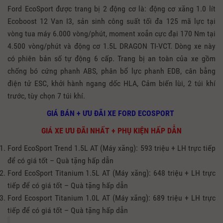
Ford EcoSport được trang bị 2 động cơ là: động cơ xăng 1.0 lít
Ecoboost 12 Van I3, sản sinh công suất tối đa 125 mã lực tại
vòng tua máy 6.000 vòng/phút, moment xoắn cực đại 170 Nm tại
4.500 vòng/phút và động cơ 1.5L DRAGON TI-VCT. Dòng xe này
có phiên bản số tự động 6 cấp. Trang bị an toàn của xe gồm
chống bó cứng phanh ABS, phân bổ lực phanh EDB, cân bằng
điện tử ESC, khởi hành ngang dốc HLA, Cảm biến lùi, 2 túi khí
trước, tùy chọn 7 túi khí.
GIÁ BÁN + ƯU ĐÃI XE FORD ECOSPORT
GIÁ XE ƯU ĐÃI NHẤT + PHỤ KIỆN HẤP DẪN
Ford EcoSport Trend 1.5L AT (Máy xăng): 593 triệu + LH trực tiếp
để có giá tốt – Quà tặng hấp dẫn
Ford EcoSport Titanium 1.5L AT (Máy xăng): 648 triệu + LH trực
tiếp để có giá tốt – Quà tặng hấp dẫn
Ford Ecosport Titanium 1.0L AT (Máy xăng): 689 triệu + LH trực
tiếp để có giá tốt – Quà tặng hấp dẫn