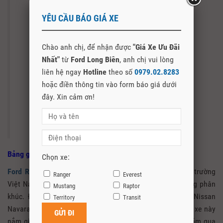
YÊU CẦU BÁO GIÁ XE
Chào anh chị, để nhận được
"Giá Xe Ưu Đãi
Nhất"
từ
Ford Long Biên
, anh chị vui lòng
liên hệ ngay
Hotline
theo số
0979.02.8283
hoặc điền thông tin vào form báo giá dưới
đây. Xin cảm ơn!
Màu Đen
Bảng giá xe Ford Ranger tại Điện Biên
Chọn xe:
Ford Ranger
được mệnh danh ông “vua bán tải” tại thị trường
Ranger
Everest
Việt Nam khi chiếc xe này chiếm gần 60% thị trường trong phân
Mustang
Raptor
khúc. Đối thủ của Ford Ranger là Chevrolet Colorado, Nissan
Territory
Transit
Navara, ISUZU D-max và Mitsubishi Triton. Tuy nhiên mẫu xe này
nắm giữ vị thế độc tôn trong phân khúc bán tải nhiều năm qua