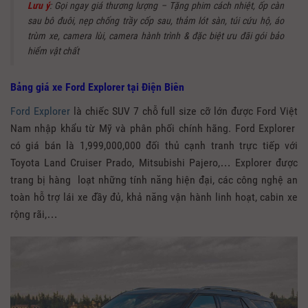
Lưu ý
: Gọi ngay giá thương lượng – Tặng phim cách nhiệt, ốp càn
sau bô đuôi, nẹp chống trầy cốp sau, thảm lót sàn, túi cứu hộ, áo
trùm xe, camera lùi, camera hành trình & đặc biệt ưu đãi gói bảo
hiểm vật chất
Bảng giá xe Ford Explorer tại Điện Biên
Ford Explorer
là chiếc SUV 7 chỗ full size cỡ lớn được Ford Việt
Nam nhập khẩu từ Mỹ và phân phối chính hãng. Ford Explorer
có giá bán là 1,999,000,000 đối thủ cạnh tranh trực tiếp với
Toyota Land Cruiser Prado, Mitsubishi Pajero,… Explorer được
trang bị hàng loạt những tính năng hiện đại, các công nghệ an
toàn hỗ trợ lái xe đầy đủ, khả năng vận hành linh hoạt, cabin xe
rộng rãi,…