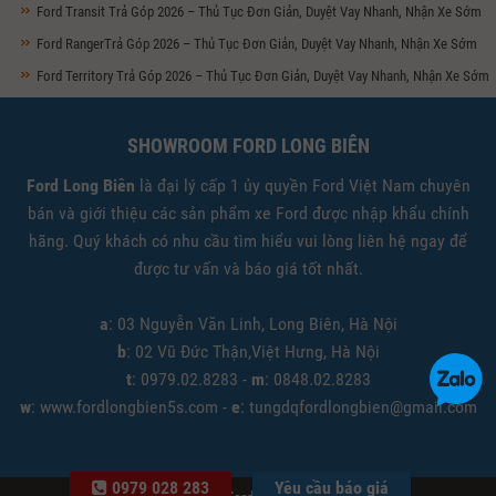
Ford Transit Trả Góp 2026 – Thủ Tục Đơn Giản, Duyệt Vay Nhanh, Nhận Xe Sớm
Ford RangerTrả Góp 2026 – Thủ Tục Đơn Giản, Duyệt Vay Nhanh, Nhận Xe Sớm
Ford Territory Trả Góp 2026 – Thủ Tục Đơn Giản, Duyệt Vay Nhanh, Nhận Xe Sớm
SHOWROOM FORD LONG BIÊN
Ford Long Biên
là đại lý cấp 1 ủy quyền Ford Việt Nam chuyên
bán và giới thiệu các sản phẩm xe Ford được nhập khẩu chính
hãng. Quý khách có nhu cầu tìm hiểu vui lòng liên hệ ngay để
được tư vấn và báo giá tốt nhất.
a
: 03 Nguyễn Văn Linh, Long Biên, Hà Nội
b
: 02 Vũ Đức Thận,Việt Hưng, Hà Nội
t
: 0979.02.8283 -
m
: 0848.02.8283
w
: www.fordlongbien5s.com -
e
: tungdqfordlongbien@gmail.com
0979 028 283
Yêu cầu báo giá