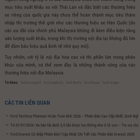
mục tiêu xuất khẩu so với Thái Lan và đặc biệt các thương hiệu
xe riêng của quốc gia này chưa thể hoàn thành mục tiêu thâm
nhập thị trường thế giới như các thương hiệu xe Hàn Quốc (do
các ưu đãi của chính phủ Malaysia không đi kèm điều kiện tăng
sản lượng xuất khẩu, trong khi thị trường nội địa lại không đủ lớn
để đảm bảo hiệu quả kinh tế nhờ quy mô).
Tuy nhiên, với tỷ lệ nội địa hóa cao và thị phần lớn trong phân
khúc của mình, có thể xem đây là những thành công của các
thương hiệu nội địa Malaysia.
Từ khóa:
ford ecosport
ford explorer
ford fiesta
ford focus
ford ranger
CÁC TIN LIÊN QUAN
Ford Territory Platinum Hoàn Toàn Mới 2026 – Phiên Bản Cao Cấp Nhất, Định Ng
Từ 01/07/2026: Xe bán tải dưới 3,5 tấn được lưu thông như ô tô con – Tin vui ch
Ford Everest Có Mấy Phiên Bản? Cập Nhật Chi Tiết Các Phiên Bản Everest 2026