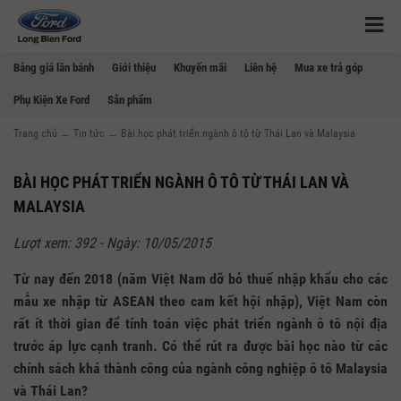
Bảng giá lăn bánh
Giới thiệu
Khuyến mãi
Liên hệ
Mua xe trả góp
Phụ Kiện Xe Ford
Sản phẩm
Trang chủ
→
Tin tức
→
Bài học phát triển ngành ô tô từ Thái Lan và Malaysia
BÀI HỌC PHÁT TRIỂN NGÀNH Ô TÔ TỪ THÁI LAN VÀ
MALAYSIA
Lượt xem: 392 - Ngày: 10/05/2015
Từ nay đến 2018 (năm Việt Nam dỡ bỏ thuế nhập khẩu cho các
mẫu xe nhập từ ASEAN theo cam kết hội nhập), Việt Nam còn
rất ít thời gian để tính toán việc phát triển ngành ô tô nội địa
trước áp lực cạnh tranh. Có thể rút ra được bài học nào từ các
chính sách khá thành công của ngành công nghiệp ô tô Malaysia
và Thái Lan?