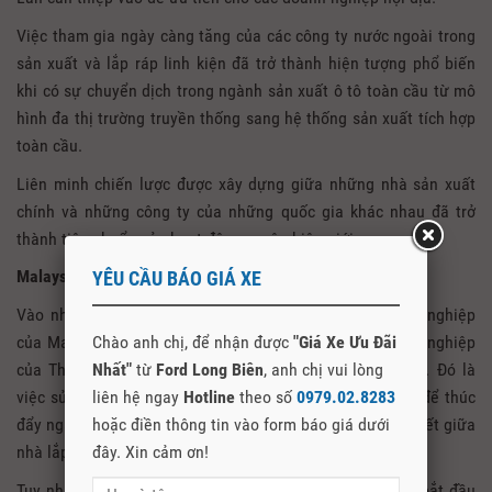
Việc tham gia ngày càng tăng của các công ty nước ngoài trong
sản xuất và lắp ráp linh kiện đã trở thành hiện tượng phổ biến
khi có sự chuyển dịch trong ngành sản xuất ô tô toàn cầu từ mô
hình đa thị trường truyền thống sang hệ thống sản xuất tích hợp
toàn cầu.
Liên minh chiến lược được xây dựng giữa những nhà sản xuất
chính và những công ty của những quốc gia khác nhau đã trở
thành tiêu chuẩn của hoạt động xuyên biên giới.
Malaysia: Phát triển thương hiệu xe hơi nội địa
YÊU CẦU BÁO GIÁ XE
Vào những năm 1960 và 1970, những chính sách công nghiệp
của Malaysia cũng tương tự như những chính sách công nghiệp
Chào anh chị, để nhận được
"Giá Xe Ưu Đãi
của Thái Lan trong giai đoạn thay thế hàng nhập khẩu. Đó là
Nhất"
từ
Ford Long Biên
, anh chị vui lòng
việc sử dụng công cụ thuế và quy định tỷ lệ nội địa hóa để thúc
liên hệ ngay
Hotline
theo số
0979.02.8283
đẩy ngành công nghiệp ô tô non trẻ hình thành các liên kết giữa
hoặc điền thông tin vào form báo giá dưới
nhà lắp ráp với các nhà cung cấp linh kiện.
đây. Xin cảm ơn!
Tuy nhiên, vào những năm 1980, Chính phủ Malaysia đã bắt đầu