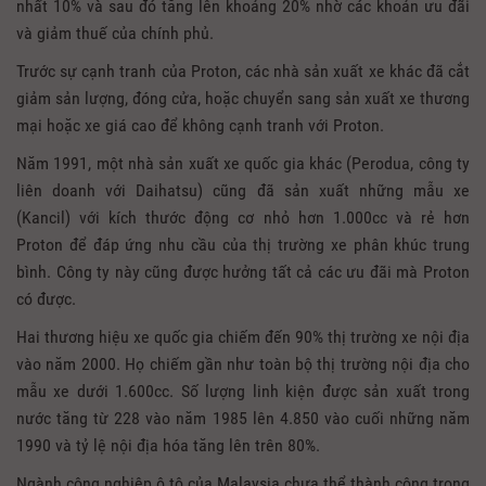
nhất 10% và sau đó tăng lên khoảng 20% nhờ các khoản ưu đãi
và giảm thuế của chính phủ.
Trước sự cạnh tranh của Proton, các nhà sản xuất xe khác đã cắt
giảm sản lượng, đóng cửa, hoặc chuyển sang sản xuất xe thương
mại hoặc xe giá cao để không cạnh tranh với Proton.
Năm 1991, một nhà sản xuất xe quốc gia khác (Perodua, công ty
liên doanh với Daihatsu) cũng đã sản xuất những mẫu xe
(Kancil) với kích thước động cơ nhỏ hơn 1.000cc và rẻ hơn
Proton để đáp ứng nhu cầu của thị trường xe phân khúc trung
bình. Công ty này cũng được hưởng tất cả các ưu đãi mà Proton
có được.
Hai thương hiệu xe quốc gia chiếm đến 90% thị trường xe nội địa
vào năm 2000. Họ chiếm gần như toàn bộ thị trường nội địa cho
mẫu xe dưới 1.600cc. Số lượng linh kiện được sản xuất trong
nước tăng từ 228 vào năm 1985 lên 4.850 vào cuối những năm
1990 và tỷ lệ nội địa hóa tăng lên trên 80%.
Ngành công nghiệp ô tô của Malaysia chưa thể thành công trong