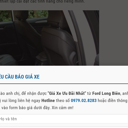
hiết lập cài đặt các tính năng cho riêng mình.
ÊU CẦU BÁO GIÁ XE
ào anh chị, để nhận được
"Giá Xe Ưu Đãi Nhất"
từ
Ford Long Biên
, an
ị vui lòng liên hệ ngay
Hotline
theo số
0979.02.8283
hoặc điền thông
n vào form báo giá dưới đây. Xin cảm ơn!