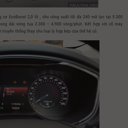
ơ EcoBoost 2,0 lít , cho công suất tối đa 240 mã lực tại 5.300
ong dải vòng tua 2.300 – 4.900 vòng/phút. Kết hợp với cỗ máy
 truyền thống thay cho loại ly hợp kép của thế hệ cũ.