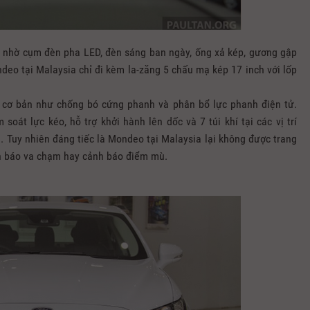
g nhờ cụm đèn pha LED, đèn sáng ban ngày, ống xả kép, gương gập
eo tại Malaysia chỉ đi kèm la-zăng 5 chấu mạ kép 17 inch với lốp
 cơ bản như chống bó cứng phanh và phân bổ lực phanh điện tử.
oát lực kéo, hỗ trợ khởi hành lên dốc và 7 túi khí tại các vị trí
i. Tuy nhiên đáng tiếc là Mondeo tại Malaysia lại không được trang
nh báo va chạm hay cảnh báo điểm mù.