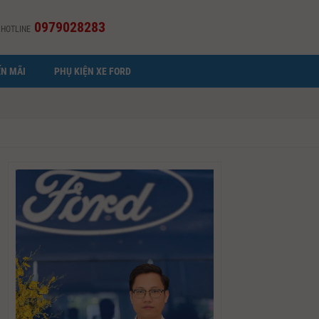
0979028283
HOTLINE
N MÃI
PHỤ KIỆN XE FORD