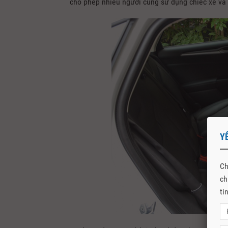
cho phép nhiều người cùng sử dụng chiếc xe và t
Y
Ch
ch
ti