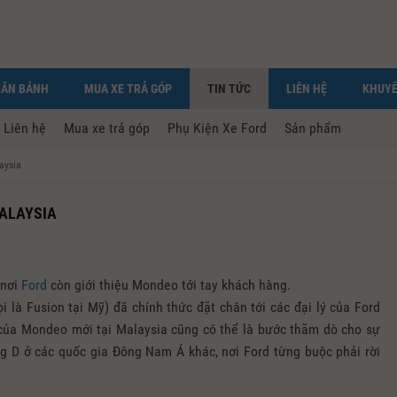
LĂN BÁNH
MUA XE TRẢ GÓP
TIN TỨC
LIÊN HỆ
KHUYẾ
Liên hệ
Mua xe trả góp
Phụ Kiện Xe Ford
Sản phẩm
aysia
MALAYSIA
 nơi
Ford
còn giới thiệu Mondeo tới tay khách hàng.
là Fusion tại Mỹ) đã chính thức đặt chân tới các đại lý của Ford
 của Mondeo mới tại Malaysia cũng có thể là bước thăm dò cho sự
ng D ở các quốc gia Đông Nam Á khác, nơi Ford từng buộc phải rời