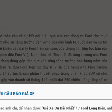
.
rd toàn cầu và sự kết nối hiệu quả của các dòng xe Ford cho mục
ợc nhờ sự tăng trưởng bền vững của nền kinh tế quốc dân và sự tin
khiến các đại lý Ford trên cả nước của chúng tôi tiếp tục bận rộn
giám đốc Ford Việt Nam chia sẻ. Thực tế, đà tăng trưởng của Ford
 đang đóng góp tích cực vào tổng tăng trưởng bán hàng năm của
n ra, đưa Ford tiếp tục duy trì vị trí của hãng ô tô tăng trưởng
ort tiếp tục là sản phẩm thuyết phục trong phân khúc SUV cỡ nhỏ
 góp vào doanh số tháng 4 tốt nhất đạt 260 chiếc, nâng tổng số xe
hiếc.
ÊU CẦU BÁO GIÁ XE
ào anh chị, để nhận được
.
"Giá Xe Ưu Đãi Nhất"
từ
Ford Long Biên
, an