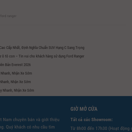
ford ranger
 Cao Cấp Nhất, Định Nghĩa Chuẩn SUV Hạng C Sang Trọng
ư ô tô con – Tin vui cho khách hàng sử dụng Ford Ranger
iên Bản Everest 2026
ay Nhanh, Nhận Xe Sớm
 Nhanh, Nhận Xe Sớm
Vay Nhanh, Nhận Xe Sớm
GIỜ MỞ CỬA
ệt Nam chuyên bán và giới thiệu
Tất cả các Showroom:
g. Quý khách có nhu cầu tìm
Từ 8h00 đến 17h30 (Hoạt động 