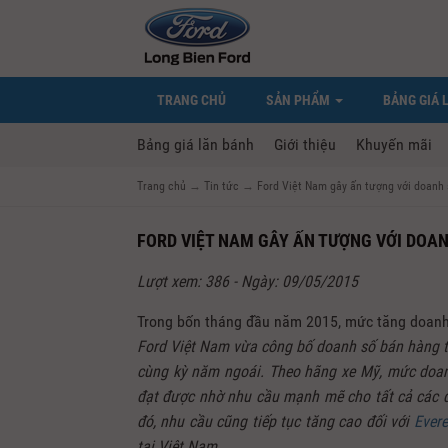
TRANG CHỦ
SẢN PHẨM
BẢNG GIÁ 
Bảng giá lăn bánh
Giới thiệu
Khuyến mãi
Trang chủ
→
Tin tức
→
Ford Việt Nam gây ấn tượng với doanh s
FORD VIỆT NAM GÂY ẤN TƯỢNG VỚI DOAN
Lượt xem: 386 - Ngày: 09/05/2015
Trong bốn tháng đầu năm 2015, mức tăng doan
Ford Việt Nam vừa công bố doanh số bán hàng the
cùng kỳ năm ngoái. Theo hãng xe Mỹ, mức doanh
đạt được nhờ nhu cầu mạnh mẽ cho tất cả các d
đó, nhu cầu cũng tiếp tục tăng cao đối với
Evere
tại Việt Nam.