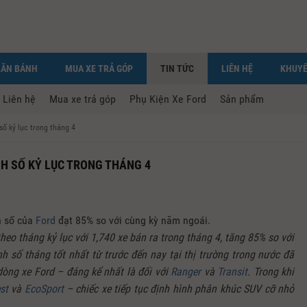
LĂN BÁNH
MUA XE TRẢ GÓP
TIN TỨC
LIÊN HỆ
KHUYẾ
Liên hệ
Mua xe trả góp
Phụ Kiện Xe Ford
Sản phẩm
ố kỷ lục trong tháng 4
H SỐ KỶ LỤC TRONG THÁNG 4
h số của
Ford
đạt 85% so với cùng kỳ năm ngoái.
o tháng kỷ lục với 1,740 xe bán ra trong tháng 4, tăng 85% so với
 số tháng tốt nhất từ trước đến nay tại thị trường trong nước đã
òng xe Ford – đáng kể nhất là đối với
Ranger
và
Transit
. Trong khi
st
và
EcoSport
– chiếc xe tiếp tục định hình phân khúc SUV cỡ nhỏ