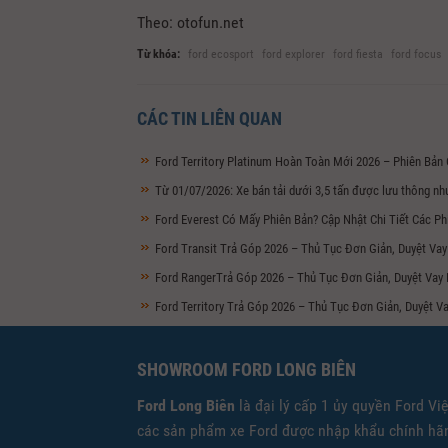
Theo: otofun.net
Từ khóa:
ford ecosport
ford explorer
ford fiesta
ford focus
CÁC TIN LIÊN QUAN
Ford Territory Platinum Hoàn Toàn Mới 2026 – Phiên Bản
Từ 01/07/2026: Xe bán tải dưới 3,5 tấn được lưu thông nh
Ford Everest Có Mấy Phiên Bản? Cập Nhật Chi Tiết Các Ph
Ford Transit Trả Góp 2026 – Thủ Tục Đơn Giản, Duyệt V
Ford RangerTrả Góp 2026 – Thủ Tục Đơn Giản, Duyệt Vay
Ford Territory Trả Góp 2026 – Thủ Tục Đơn Giản, Duyệt 
SHOWROOM FORD LONG BIÊN
Ford Long Biên
là đại lý cấp 1 ủy quyền Ford Vi
các sản phẩm xe Ford được nhập khẩu chính hãn