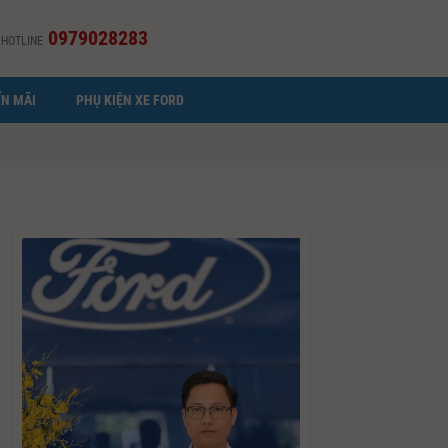
0979028283
HOTLINE
N MÃI
PHỤ KIỆN XE FORD