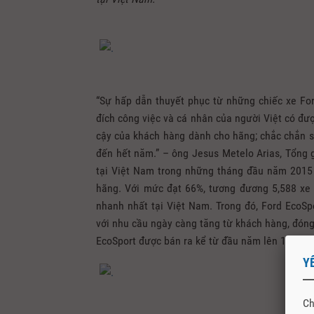
“Sự hấp dẫn thuyết phục từ những chiếc xe Fo
đích công việc và cá nhân của người Việt có đư
cậy của khách hàng dành cho hãng; chắc chắn sẽ 
đến hết năm.” – ông Jesus Metelo Arias, Tổng 
tại Việt Nam trong những tháng đầu năm 2015
hãng. Với mức đạt 66%, tương đương 5,588 xe bá
nhanh nhất tại Việt Nam. Trong đó, Ford EcoSp
với nhu cầu ngày càng tăng từ khách hàng, đóng
EcoSport được bán ra kể từ đầu năm lên 1,157 c
Y
Ch