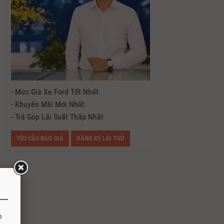
- Mức Giá Xe Ford Tốt Nhất.
- Khuyến Mãi Mới Nhất
- Trả Góp Lãi Suất Thấp Nhất
YÊU CẦU BÁO GIÁ
ĐĂNG KÝ LÁI THỬ
h